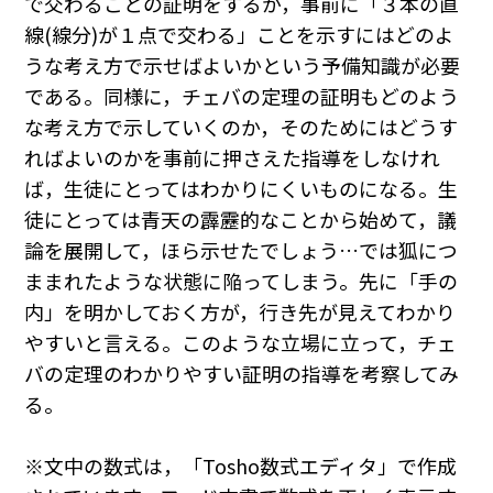
で交わることの証明をするが，事前に「３本の直
線(線分)が１点で交わる」ことを示すにはどのよ
うな考え方で示せばよいかという予備知識が必要
である。同様に，チェバの定理の証明もどのよう
な考え方で示していくのか，そのためにはどうす
ればよいのかを事前に押さえた指導をしなけれ
ば，生徒にとってはわかりにくいものになる。生
徒にとっては青天の霹靂的なことから始めて，議
論を展開して，ほら示せたでしょう…では狐につ
ままれたような状態に陥ってしまう。先に「手の
内」を明かしておく方が，行き先が見えてわかり
やすいと言える。このような立場に立って，チェ
バの定理のわかりやすい証明の指導を考察してみ
る。
※文中の数式は，「Tosho数式エディタ」で作成