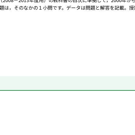
（2008－2013年度用）の教科書の目次に準拠して，2000年
題は，そのなかの１小問です。データは問題と解答を記載。授