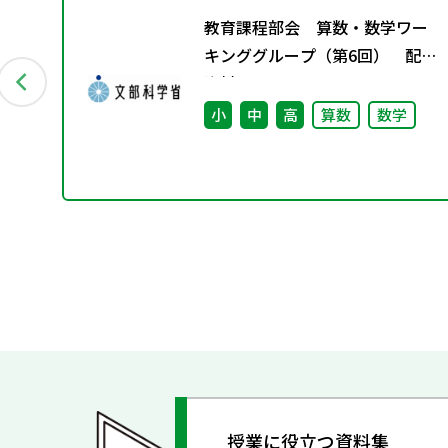
ー
教育課程部会 算数・数学ワー
配付
キンググループ（第6回） 配付
資料
小
中
高
算数
数学
授業に役立つ資料集