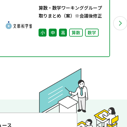
算数・数学ワーキンググループ
取りまとめ（案）※会議後修正
小
中
高
算数
数学
ュース