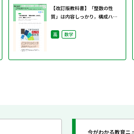
【改訂版教科書】「整数の性
質」は内容しっかり，構成ハッ
キリ！
高
数学
今がわかる教育ニ