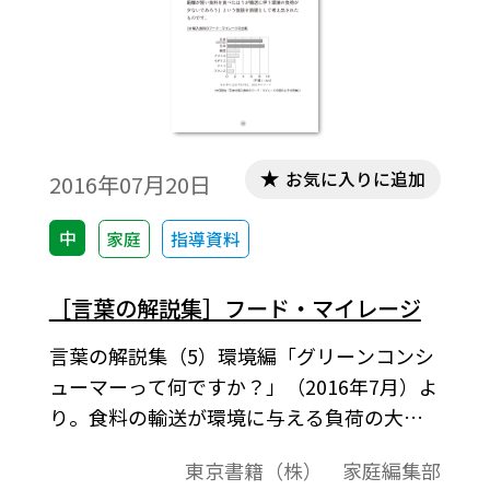
お気に入りに追加
2016年07月20日
中
家庭
指導資料
［言葉の解説集］フード・マイレージ
言葉の解説集（5）環境編「グリーンコンシ
ューマーって何ですか？」（2016年7月）よ
り。食料の輸送が環境に与える負荷の大き
さを表す指標 で，［食料輸入量（ｔ）×輸
東京書籍（株） 家庭編集部
送距離（km）］で算出したものを「フー