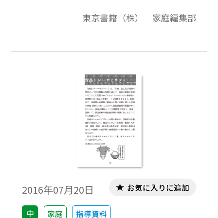
法，JAS法，健 康増進法によってルールが定
東京書籍（株） 家庭編集部
められており，制度が複雑 で分かりにくい
ものになっていました。そこで，食品の 表
示に関する規定を統合し，食品の表示に関
する包括的 で一元的な制度を創設するもの
として，2015年4月 1日に「食品表示法」が
施行されました。
お気に入りに追加
2016年07月20日
中
家庭
指導資料