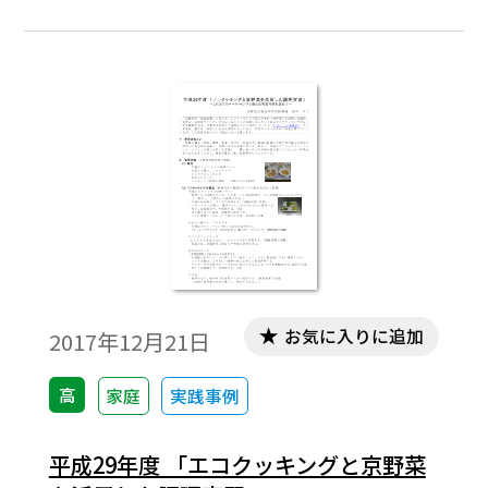
て報告しましたが（平成27年度「地域の食
材京野菜を使った調理実習」平成29年度
「エコクッキングと京野菜を活用した調理
実習」）、今年度は、献立を一新し、洋食
のマナーも含めた試食に繋げています。この
実習内容について報告したいと思います。是
非、食材を工夫・応用してお試しくださ
い。
お気に入りに追加
2017年12月21日
高
家庭
実践事例
平成29年度 「エコクッキングと京野菜