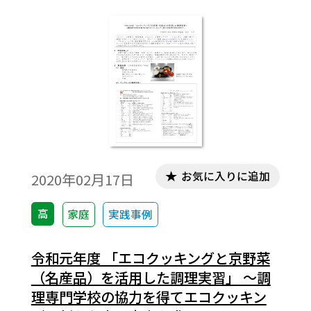
ゆる場所で生徒の興味・関心・可能性を引
き出し，主体的な学びを実践している。家
庭科は1年次「家庭基礎」を2単位で行って
いる。単位数が少ない中，自主的な学び・
実践力を培う授業を目標に行っている。
お気に入りに追加
2020年02月17日
高
家庭
実践事例
令和元年度 「エコクッキングと京野菜
（名産品）を活用した調理実習」 ～調
理専門学校の協力を得てエコクッキン