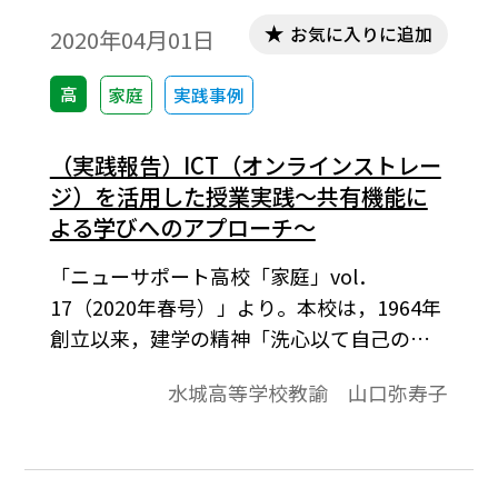
お気に入りに追加
2020年04月01日
高
家庭
実践事例
（実践報告）ICT（オンラインストレー
ジ）を活用した授業実践～共有機能に
よる学びへのアプローチ～
「ニューサポート高校「家庭」vol．
17（2020年春号）」より。本校は，1964年
創立以来，建学の精神「洗心以て自己の確
立を期す」の下，強固な意志と逞しい実践
水城高等学校教諭 山口弥寿子
力を備え，しかも心情豊かで個性ある人間
づくりを目指して教育活動を行っている。
平成29年度から入学生全員一人一台のタブ
レットを導入し，授業・学校・家庭のあら