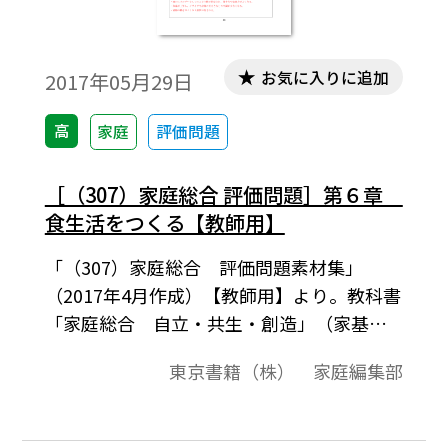
して組織学の学術論文を発表した。生命現
象の解明をめざして，彼は，生理学，薬理
学，細菌学，物理化学を学んだ。第一次世
お気に入りに追加
2017年05月29日
界大戦に軍医として出征したセント・ジェ
ルジは，わざと自らの左腕を銃撃して負傷
高
家庭
評価問題
し，除隊した。以来，彼の平和を願う信念
はゆるがぬものとなった。
［（307）家庭総合 評価問題］第６章
食生活をつくる【教師用】
「（307）家庭総合 評価問題素材集」
（2017年4月作成）【教師用】より。教科書
「家庭総合 自立・共生・創造」（家基
307）に準拠した評価問題の素材集です。平
東京書籍（株） 家庭編集部
成29-32（2017-2020）年度用教科書。