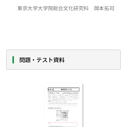
は，魅力的な新しい物質を発見し，その作
東京大学大学院総合文化研究科 岡本拓司
用機序を解明して新しい研究分野を開拓し
たいと願う。アルバート・セント・ジェル
ジは，ビタミンCの発見，細胞呼吸経路の提
唱，筋収縮のしくみ解明と，三つのホーム
ラン級の業績を挙げた20世紀最高の生化学
者の一人である。第二次世界大戦中は平和
のためスパイ活動をしたり，戦後はハンガ
問題・テスト資料
リー大統領候補に推されたが，ソビエト共
産主義に反抗してアメリカに亡命した。ベ
トナム戦争反対運動をしたり，4回も結婚し
た波瀾万丈の生涯を送ったロマンの人であ
る。セント・ジェルジは，1893年9月16日，
3代基礎医学教授が続いたブダペストの名門
に生を受けた。ブダペスト大学医学部に進
学，伯父（解剖学教授）の指導下で20歳に