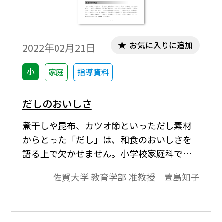
お気に入りに追加
2022年02月21日
小
家庭
指導資料
だしのおいしさ
煮干しや昆布、カツオ節といっただし素材
からとった「だし」は、和食のおいしさを
語る上で欠かせません。小学校家庭科では
みそ汁の調理を通して、だしのとり方を学
佐賀大学 教育学部 准教授 萱島知子
び、和食の基本となるだしの役割について
理解を深めます。本稿では、和食の基本とな
るだしのおいしさについて考えます。