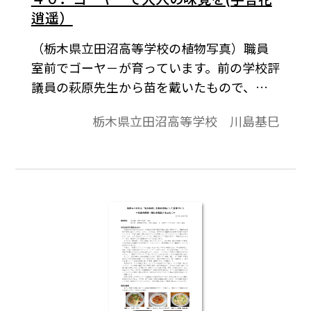
逍遥）
（栃木県立田沼高等学校の植物写真）職員
室前でゴーヤ－が育っています。前の学校評
議員の萩原先生から苗を戴いたもので、休
み中何本も収穫できました。青果店の店先
栃木県立田沼高等学校 川島基巳
のものほどではありませんが、立派なゴー
ヤーでした。