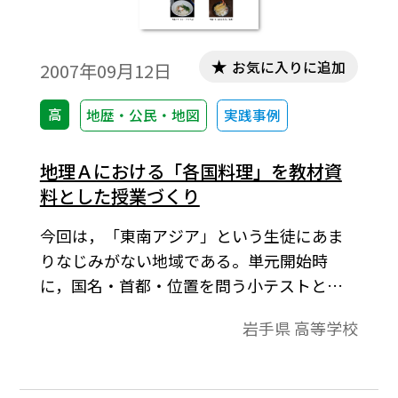
お気に入りに追加
2007年09月12日
高
地歴・公民・地図
実践事例
地理Ａにおける「各国料理」を教材資
料とした授業づくり
今回は，「東南アジア」という生徒にあま
りなじみがない地域である。単元開始時
に，国名・首都・位置を問う小テストとア
ンケートを行ったが，その正答率は低く，す
岩手県 高等学校
べての国名や位置も分からない生徒も多か
った。さらに，「（どのような国か）興味
があまりわかない」「（東南アジアについ