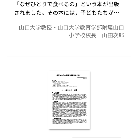
「なぜひとりで食べるの」という本が出版
されました。その本には，子どもたちが自
分の家の食卓を描いた絵がたくさん掲載さ
山口大学教授・山口大学教育学部附属山口
れています。食卓には家族みんな座っている
小学校校長 山田次郎
のにそれぞれ別々の方を向いている絵。カ
ップラーメンと麦茶だけの夕食，等々。見
ていて，寂しくて，どれも胸が苦しくなるよ
うな絵です。この調査が行われた時代は，日
本は高度成長を成し遂げ，その豊かさを謳歌
していた時代でした。