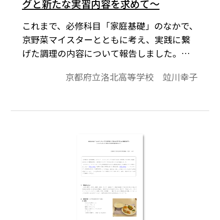
グと新たな実習内容を求めて～
これまで、必修科目「家庭基礎」のなかで、
京野菜マイスターとともに考え、実践に繋
げた調理の内容について報告しました。
（本サイトに掲載 2016年9月/2017年12
京都府立洛北高等学校 竝川幸子
月/2019年2月）今年度は、辻学園 調理製菓
専門学校 日本料理研究室 阪本健一教授を講
師に、エコクッキングと京野菜や京の名産
品を活用した調理実習を行い、和食のマナ
ーも含めた試食に繋げた実習内容について
報告します。