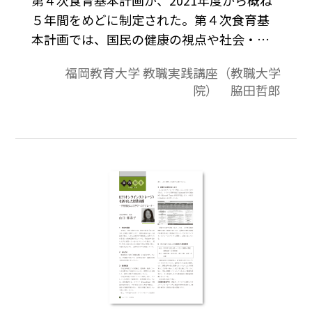
５年間をめどに制定された。第４次食育基
本計画では、国民の健康の視点や社会・環
境・文化の視点、横断的な視点から３つの
福岡教育大学 教職実践講座（教職大学
重点事項を設定し、食育を国民運動として
院） 脇田哲郎
推進しようとしている。これを受け、各学
校でも積極的に食育を推進していくことが
求められる。これを踏まえ、本稿では学校
の現場における食育の進め方について考察
したい。