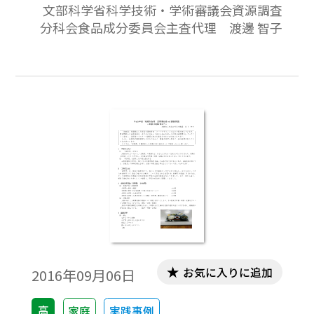
文部科学省科学技術・学術審議会資源調査
資料の成分表」「食品成分表の収載食品と
分科会食品成分委員会主査代理 渡邊 智子
成分値」「成分表の新規収載食品」「成分
表の新規収載成分」「付加情報の充実」
「．調理した食品の数と説明の充実」「収
載値の見直しの事例」について述べる。
お気に入りに追加
2016年09月06日
高
家庭
実践事例