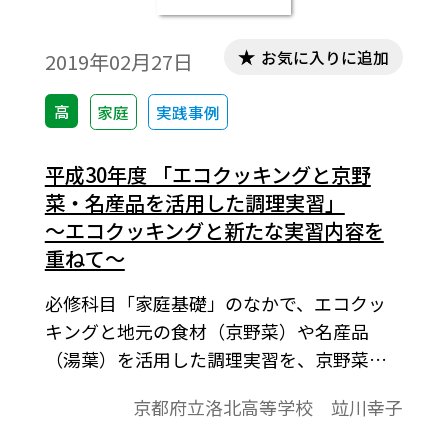
お気に入りに追加
2019年02月27日
高
家庭
実践事例
平成30年度 「エコクッキングと京野
菜・名産品を活用した調理実習」
～エコクッキングと新たな実習内容を
重ねて～
必修科目「家庭基礎」のなかで、エコクッ
キングと地元の食材（京野菜）や名産品
（湯葉）を活用した調理実習を、京野菜マ
イスター平田宗子氏とともに実施しまし
京都府立洛北高等学校 竝川幸子
た。 これまでに、エコクッキングや京野菜
農園の見学と京野菜を活用した調理につい