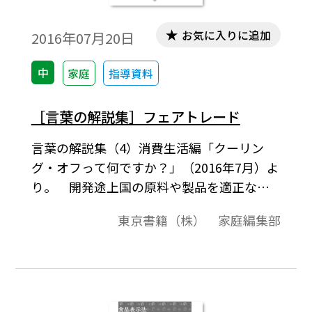
お気に入りに追加
2016年07月20日
中
家庭
指導資料
［言葉の解説集］フェアトレード
言葉の解説集（4）消費生活編「クーリン
グ・オフって何ですか？」（2016年7月）よ
り。 開発途上国の原料や製品を適正な価
格で継続的に購入 することにより，立場の
東京書籍（株） 家庭編集部
弱い開発途上国の生産者や労 働者の生活改
善と自立を目指す貿易の仕組みのことを
「フェアトレード」（Fair Trade：公平な貿
易）といい ます。