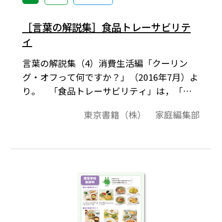
［言葉の解説集］食品トレーサビリテ
ィ
言葉の解説集（4）消費生活編「クーリン
グ・オフって何ですか？」（2016年7月）よ
り。 「食品トレーサビリティ」は，「生
産，加工及び流通の 特定の一つ又は複数の
東京書籍（株） 家庭編集部
段階を通じて，食品の移動を把握 するこ
と」と定義されています（コーデックス委
員会）。