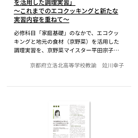
を活用した調理実習」
～これまでのエコクッキングと新たな
実習内容を重ねて～
必修科目「家庭基礎」のなかで、エコクッ
キングと地元の食材（京野菜）を活用した
調理実習を、京野菜マイスター平田宗子氏
とともに実施しました。これまでエコクッ
京都府立洛北高等学校教諭 竝川幸子
キングや京野菜農園の見学と京野菜を活用
した調理について報告しましたが（Eネット
に掲載済）、今年度は、献立を一部新しい
ものに変更するとともに、洋食のマナーも
含めて試食に繋げています。この実習内容に
ついて報告したいと思います。