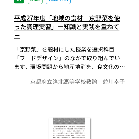
平成27年度「地域の食材 京野菜を使
った調理実習」－知識と実践を重ねて
－
「京野菜」を題材にした授業を選択科目
「フードデザイン」のなかで取り組んでい
ます。環境問題から地産地消を、食文化の伝
承から地元の食材を使った料理が再認識さ
京都府立洛北高等学校教諭 竝川幸子
れていることに着目し、京野菜マイスター
を講師に迎えた講義も今年で３年目になり
ます。ここでは、「京野菜」を題材にした授
業の取り組みについて報告したいと思いま
す。