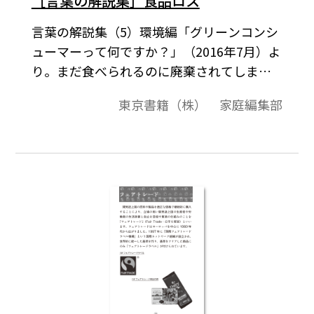
［言葉の解説集］食品ロス
言葉の解説集（5）環境編「グリーンコンシ
ューマーって何ですか？」（2016年7月）よ
り。まだ食べられるのに廃棄されてしまう
食品のことを 「食品ロス」といいます。日
東京書籍（株） 家庭編集部
本では，食品 メーカー，小売店， 飲食店，
家庭などから年間2,801万トンの食品廃棄物
等が出ています。