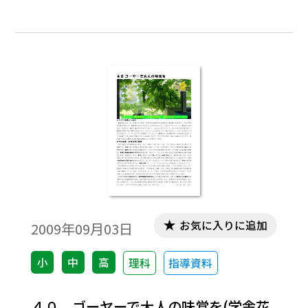
理や，焼く調理を学習します。高等学校で
は，調理方法や使用する食品が更に広がり
さまざまな調理を学習します。
お気に入りに追加
2009年09月03日
小
中
高
理科
指導資料
４０．ゴーヤーで大人の味覚を(学舎花