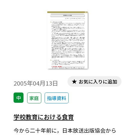
て）知っていることがあまりない」などの
感想も見られた。そこで，生徒の興味・関
心を喚起するため，東南アジア料理，特に
タイ料理の写真を提示しながら授業を展開
していく試みを行う。身近な事例である
「食」を題材にし，食文化を通して，その
国の産業と風土を考察・理解することを目
標にした。
お気に入りに追加
2005年04月13日
中
家庭
指導資料
学校教育における食育
今から二十年前に，日本放送出版協会から