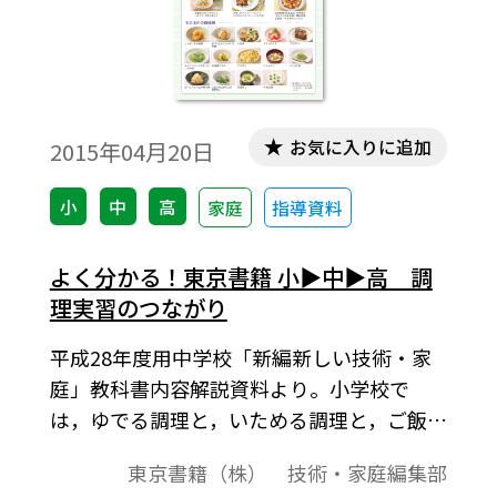
お気に入りに追加
2015年04月20日
小
中
高
家庭
指導資料
よく分かる！東京書籍 小▶中▶高 調
理実習のつながり
平成28年度用中学校「新編新しい技術・家
庭」教科書内容解説資料より。小学校で
は，ゆでる調理と，いためる調理と，ご飯と
みそ汁の調理を学習します。中学校では，ゆ
東京書籍（株） 技術・家庭編集部
でる調理，いためる調理に加えて，煮る調