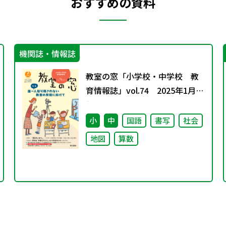
おすすめの資料
機関誌・情報誌
教室の窓「小学校・中学校 教
育情報誌」vol.74 2025年1月発
行
小
中
国語
書写
社会
地図
算数