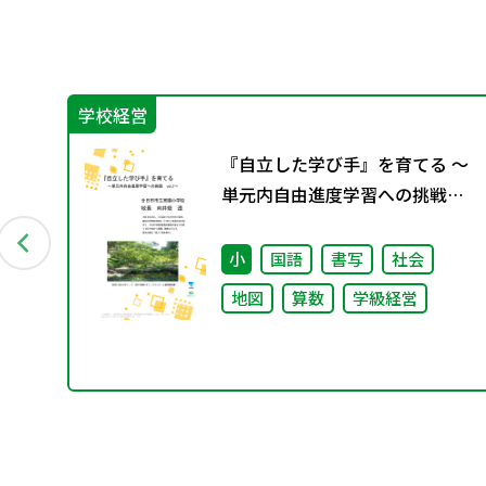
学校経営
グ
『自立した学び手』を育てる ～
料
単元内自由進度学習への挑戦
vol.2～
小
国語
書写
社会
地図
算数
学級経営