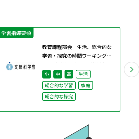
学習指導要領
機
教育課程部会 生活、総合的な
学習・探究の時間ワーキンググ
ループ（第4回） 配付資料
小
中
高
生活
総合的な学習
家庭
総合的な探究