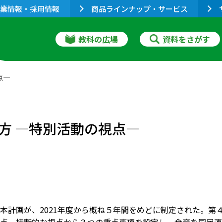
業情報・採用情報
商品ラインナップ・サービス
教科の広場
資料をさがす
点―
方 ―特別活動の視点―
本計画が、2021年度から概ね５年間をめどに制定された。第