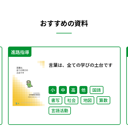
おすすめの資料
進路指導
言葉は、全ての学びの土台です
小
中
高
他
国語
書写
社会
地図
算数
言語活動