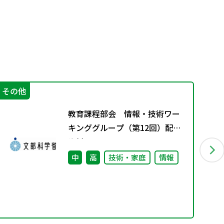
その他
学
教育課程部会 情報・技術ワー
キンググループ（第12回）配付
資料
中
高
技術・家庭
情報