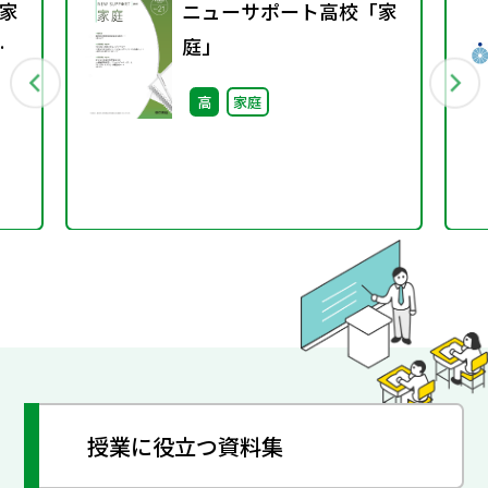
家
ニューサポート高校「家
春
庭」
高
家庭
授業に役立つ資料集