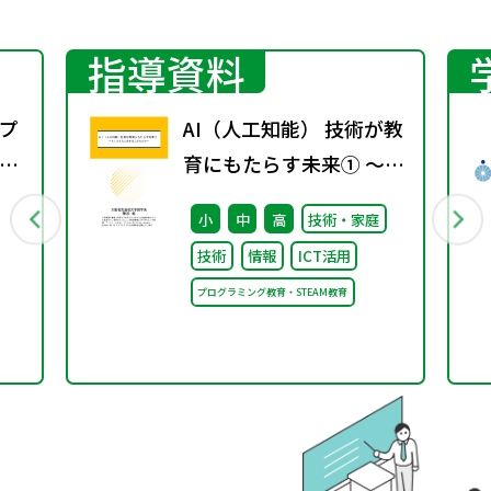
指導資料
プ
AI（人工知能） 技術が教
議
育にもたらす未来① ～AI
とともに生きるこどもた
小
中
高
技術・家庭
ち～
技術
情報
ICT活用
プログラミング教育・STEAM教育