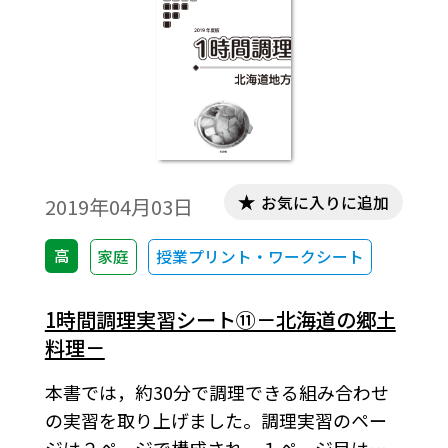
年までに達成する必要があります。そのため
に，社会の担い手である私たちは， どのよ
うに生活を変えていけばよいのでしょう
か。家庭科には，そのヒントがたくさんあ
ります。各目標についてくわしく知り，持続
可能な生活と社会を実現していきましょ
う。
お気に入りに追加
2019年04月03日
高
家庭
授業プリント・ワークシート
1時間調理実習シート⑪－北海道の郷土
料理－
本書では，約30分で調理できる組み合わせ
の実習を取り上げました。調理実習のペー
ジは２ページで構成され，１ページ目はコ