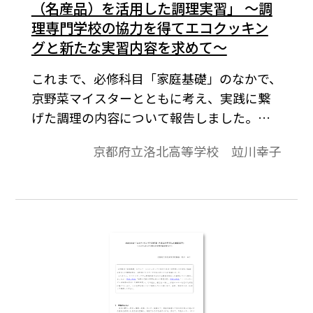
（名産品）を活用した調理実習」 ～調
理専門学校の協力を得てエコクッキン
グと新たな実習内容を求めて～
これまで、必修科目「家庭基礎」のなかで、
京野菜マイスターとともに考え、実践に繋
げた調理の内容について報告しました。
（本サイトに掲載 2016年9月/2017年12
京都府立洛北高等学校 竝川幸子
月/2019年2月）今年度は、辻学園 調理製菓
専門学校 日本料理研究室 阪本健一教授を講
師に、エコクッキングと京野菜や京の名産
品を活用した調理実習を行い、和食のマナ
ーも含めた試食に繋げた実習内容について
報告します。