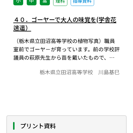
小
中
高
理科
指導資料
４０．ゴーヤーで大人の味覚を(学舎花
逍遥）
（栃木県立田沼高等学校の植物写真）職員
室前でゴーヤ－が育っています。前の学校評
議員の萩原先生から苗を戴いたもので、休
み中何本も収穫できました。青果店の店先
栃木県立田沼高等学校 川島基巳
のものほどではありませんが、立派なゴー
ヤーでした。
プリント資料