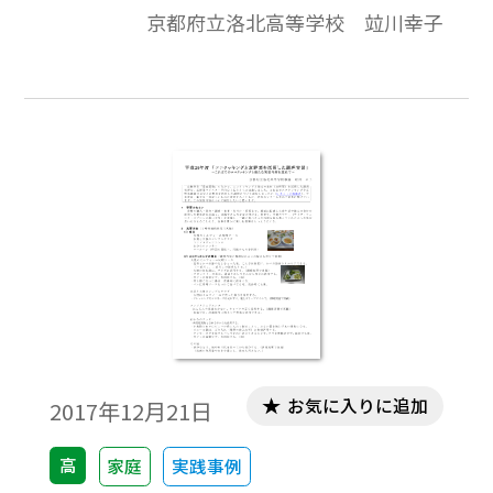
京都府立洛北高等学校 竝川幸子
た。 これまでに、エコクッキングや京野菜
農園の見学と京野菜を活用した調理につい
て報告しましたが（平成27年度「地域の食
材京野菜を使った調理実習」平成29年度
「エコクッキングと京野菜を活用した調理
実習」）、今年度は、献立を一新し、洋食
のマナーも含めた試食に繋げています。この
実習内容について報告したいと思います。是
非、食材を工夫・応用してお試しくださ
い。
お気に入りに追加
2017年12月21日
高
家庭
実践事例