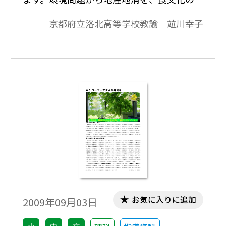
承から地元の食材を使った料理が再認識さ
京都府立洛北高等学校教諭 竝川幸子
れていることに着目し、京野菜マイスター
を講師に迎えた講義も今年で３年目になり
ます。ここでは、「京野菜」を題材にした授
業の取り組みについて報告したいと思いま
す。
お気に入りに追加
2009年09月03日