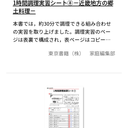
1時間調理実習シート⑧－近畿地方の郷
土料理－
本書では，約30分で調理できる組み合わせ
の実習を取り上げました。調理実習のペー
ジは表裏で構成され，表ページはコピーし
て生徒に配布してご使用いただくものです。
東京書籍（株） 家庭編集部
裏ページは先生方が調理実習を進めるとき
に参考になるような実習内容の補足や解
説，スムーズに進めるためのポイントなど
です。各学校の実態に応じてご活用くださ
い。今回は，近畿地方の郷土料理を取り上
げました。地元の郷土料理の再発見につな
がるとともに，修学旅行などの事前学習と
して，役立てていただければと思います。