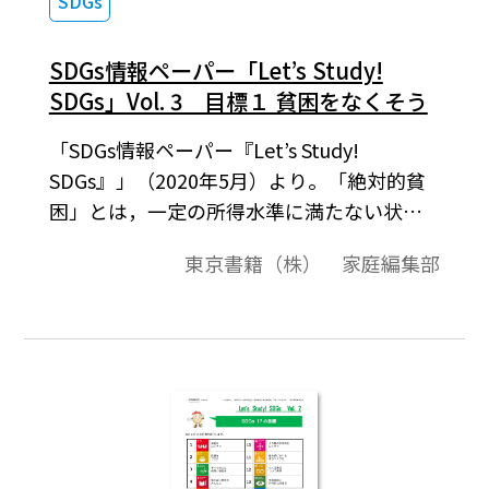
SDGs
SDGs情報ペーパー「Let’s Study!
SDGs」Vol. 3 目標１ 貧困をなくそう
「SDGs情報ペーパー『Let’s Study!
SDGs』」（2020年5月）より。「絶対的貧
困」とは，一定の所得水準に満たない状態
のこと。国連では，1 日 1.9 ドル未満で生活
東京書籍（株） 家庭編集部
している状態を「極度の貧困状態」と定義
しています。世界銀行の統計によると，「極
度の貧困状態」で生活しているのは，世界
の約 10 人に１人です。「相対的貧困」と
は，その国の貧困線（「国民を所得の多い
順に並べたとき，真ん中の人」の半分）未
満の状態のこと。日本は，子どもの相対的
貧困率が13.9%（2015 年）で，OECD 加盟