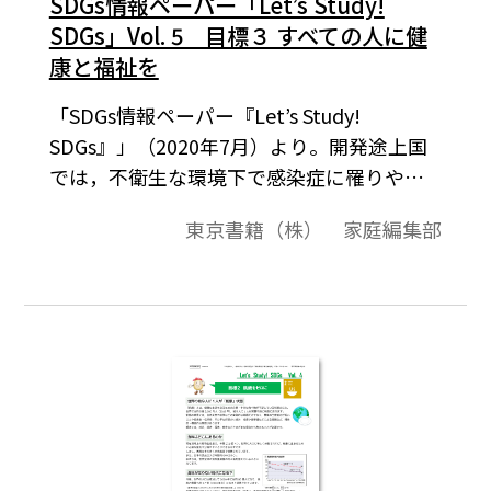
SDGs情報ペーパー「Let’s Study!
SDGs」Vol. 5 目標３ すべての人に健
康と福祉を
「SDGs情報ペーパー『Let’s Study!
SDGs』」（2020年7月）より。開発途上国
では，不衛生な環境下で感染症に罹りやす
く，正しい知識や医療も行き届いていませ
東京書籍（株） 家庭編集部
ん。そのため，予防や適切な治療で防げる
はずの病気で，多くの子どもや妊産婦が命
を落としています。一方，先進国でも，栄養
過多や運動不足による生活習慣病や，喫
煙，薬物乱用，ストレスなど，さまざまな
健康問題があります。