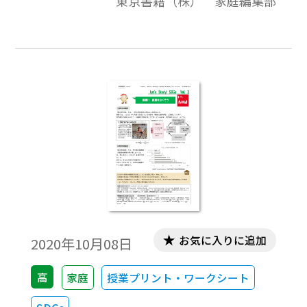
東京書籍（株） 家庭編集部
は約８億 2,000 万人（2019 年），約９人に
1 人が栄養不良の状態にあります。飢餓の背
景には，自然災害や紛争などの突発的な問
題だけでなく，農業の生産能力が低いこと
や低賃金・低所得，不公平な経済の仕組
み，投資や需要増などによる高騰など，慢性
的・構造的な問題があります。解決には，政
治，経済，環境，教育などさまざまな視点
から考えることが必要です。
お気に入りに追加
2020年10月08日
高
家庭
授業プリント・ワークシート