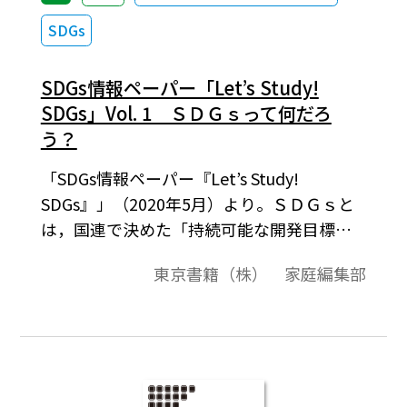
SDGs
SDGs情報ペーパー「Let’s Study!
SDGs」Vol. 1 ＳＤＧｓって何だろ
う？
「SDGs情報ペーパー『Let’s Study!
SDGs』」（2020年5月）より。ＳＤＧｓと
は，国連で決めた「持続可能な開発目標」
のこと。2015 年，「誰も置き去りにしない
東京書籍（株） 家庭編集部
（no one will be left behind）」社会を創造
するために，国連総会で採択されました。
今だけでなくこの先もずっと，地球上の誰
もが安心して，満足に暮らしていけるよう
にするには，ＳＤＧｓの 17 の目標を，2030