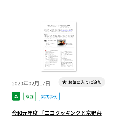
づくりを目指して教育活動を行っている。
平成29年度から入学生全員一人一台のタブ
レットを導入し，授業・学校・家庭のあら
ゆる場所で生徒の興味・関心・可能性を引
き出し，主体的な学びを実践している。家
庭科は1年次「家庭基礎」を2単位で行って
いる。単位数が少ない中，自主的な学び・
実践力を培う授業を目標に行っている。
お気に入りに追加
2020年02月17日
高
家庭
実践事例
令和元年度 「エコクッキングと京野菜