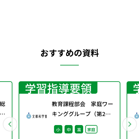
い。今回は，郷土料理特集で，北陸・甲信
越・東海10件のものを取り上げました。地
元の郷土料理の再発見につながるととも
に，修学旅行などの事前学習として，役立て
ていただければと思います。
おすすめの資料
学習指導要領
総
教育課程部会 家庭ワー
間
キンググループ（第2
第
回） 配付資料
小
中
高
家庭