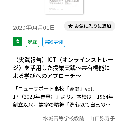
お気に入りに追加
2020年04月01日
高
家庭
実践事例
（実践報告）ICT（オンラインストレー
ジ）を活用した授業実践～共有機能に
よる学びへのアプローチ～
「ニューサポート高校「家庭」vol．
17（2020年春号）」より。本校は，1964年
創立以来，建学の精神「洗心以て自己の確
立を期す」の下，強固な意志と逞しい実践
水城高等学校教諭 山口弥寿子
力を備え，しかも心情豊かで個性ある人間