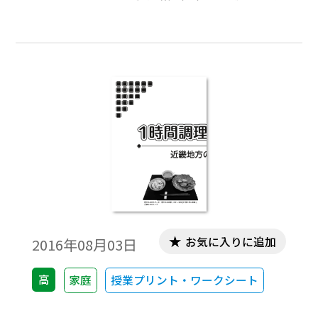
に参考になるような実習内容の補足や解
説，スムーズに進めるためのポイントなど
です。各学校の実態に応じてご活用くださ
い。今回は，中国・四国地方の郷土料理を
取り上げました。地元の郷土料理の再発見
につながるとともに，修学旅行などの事前
学習として，役立てていただければと思い
ます。
お気に入りに追加
2016年08月03日
高
家庭
授業プリント・ワークシート