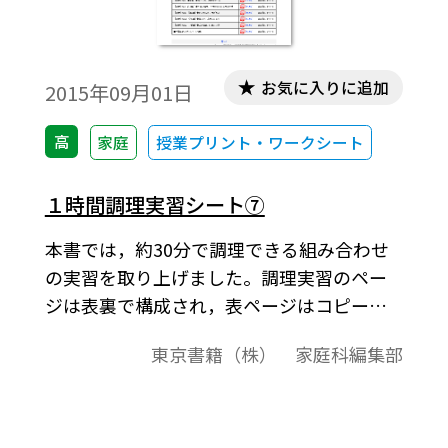
お気に入りに追加
2015年09月01日
高
家庭
授業プリント・ワークシート
１時間調理実習シート⑦
本書では，約30分で調理できる組み合わせ
の実習を取り上げました。調理実習のペー
ジは表裏で構成され，表ページはコピーし
て生徒に配布してご使用いただくものです。
東京書籍（株） 家庭科編集部
裏ページは先生方が調理実習を進めるとき
に参考になるような実習内容の補足や解
説，スムーズに進めるためのポイントなど
です。各学校の実態に応じてご活用くださ