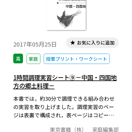
す。
お気に入りに追加
2017年05月25日
高
家庭
授業プリント・ワークシート
1時間調理実習シート⑨－中国・四国地
方の郷土料理－
本書では，約30分で調理できる組み合わせ
の実習を取り上げました。調理実習のペー
ジは表裏で構成され，表ページはコピーし
て生徒に配布してご使用いただくものです。
東京書籍（株） 家庭編集部
裏ページは先生方が調理実習を進めるとき