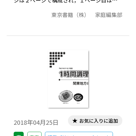
ピーして生徒に配布してご使用いただくも
東京書籍（株） 家庭編集部
のです。2ページ目は先生方が調理実習を進
めるときに参考になるような実習内容の補
足や解説，スムーズに進めるためのポイン
トなどです。各学校の実態に応じてご活用く
ださい。今回は，北海道地方の郷土料理を
取り上げました。地元の郷土料理の再発見
につながるとともに，修学旅行などの事前
学習として，役立てていただければと思い
ます。
お気に入りに追加
2018年04月25日