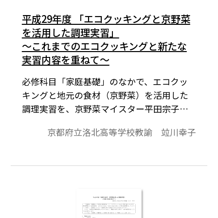
平成29年度 「エコクッキングと京野菜
を活用した調理実習」
～これまでのエコクッキングと新たな
実習内容を重ねて～
必修科目「家庭基礎」のなかで、エコクッ
キングと地元の食材（京野菜）を活用した
調理実習を、京野菜マイスター平田宗子氏
とともに実施しました。これまでエコクッ
京都府立洛北高等学校教諭 竝川幸子
キングや京野菜農園の見学と京野菜を活用
した調理について報告しましたが（Eネット
に掲載済）、今年度は、献立を一部新しい
ものに変更するとともに、洋食のマナーも
含めて試食に繋げています。この実習内容に
ついて報告したいと思います。