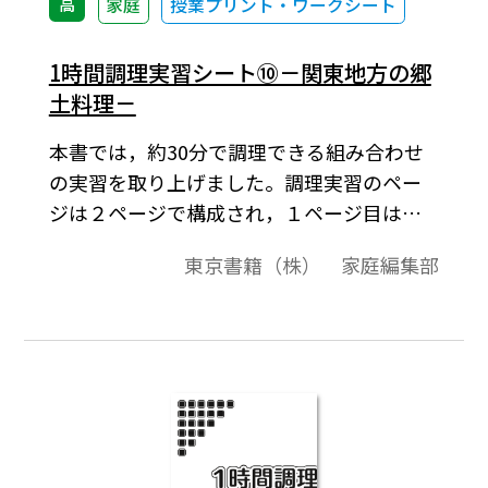
高
家庭
授業プリント・ワークシート
1時間調理実習シート⑩－関東地方の郷
土料理－
本書では，約30分で調理できる組み合わせ
の実習を取り上げました。調理実習のペー
ジは２ページで構成され，１ページ目はコ
ピーして生徒に配布してご使用いただくも
東京書籍（株） 家庭編集部
のです。2ページ目は先生方が調理実習を進
めるときに参考になるような実習内容の補
足や解説，スムーズに進めるためのポイン
トなどです。各学校の実態に応じてご活用く
ださい。今回は，関東地方の郷土料理を取
り上げました。地元の郷土料理の再発見に
つながるとともに，修学旅行などの事前学
習として，役立てていただければと思いま