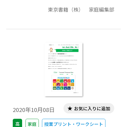
は，SDGs のそれぞれの目標に関連する内容
東京書籍（株） 家庭編集部
がたくさん載っている。どこに，どの目標
と関連した内容があるか，探してみよう。」
お気に入りに追加
2020年10月08日
高
家庭
授業プリント・ワークシート