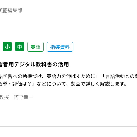
生、福島県いわき市立内郷第一中学校教諭 宮﨑美穂先生です
英語編集部
小
中
英語
指導資料
習者用デジタル教科書の活用
語学習への動機づけ、英語力を伸ばすために」「言語活動との
指導・評価は？」などについて、動画で詳しく解説します。
部教授 阿野幸一