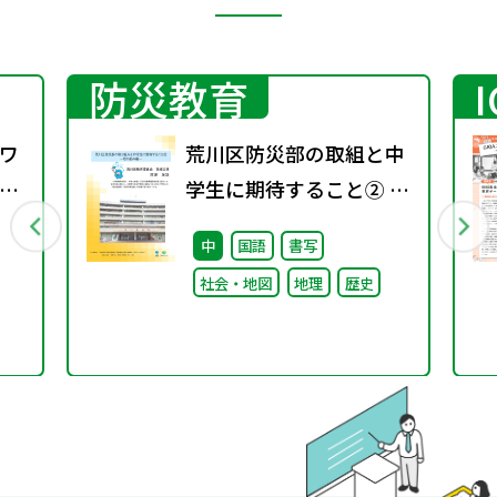
防災教育
ワ
荒川区防災部の取組と中
4
学生に期待すること② ～
取り組み編～
中
国語
書写
社会・地図
地理
歴史