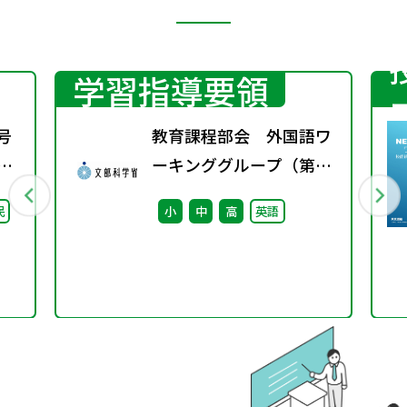
学習指導要領
号
教育課程部会 外国語ワ
期
ーキンググループ（第7
回） 配付資料
民
小
中
高
英語