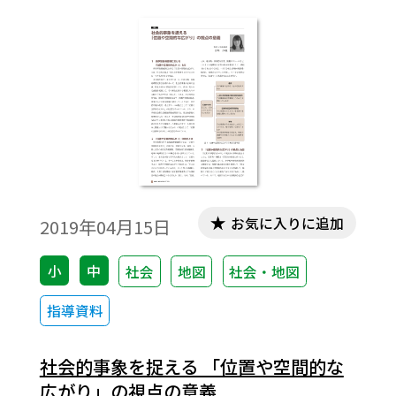
いをみていきたい。
お気に入りに追加
2019年04月15日
小
中
社会
地図
社会・地図
指導資料
社会的事象を捉える 「位置や空間的な
広がり」の視点の意義