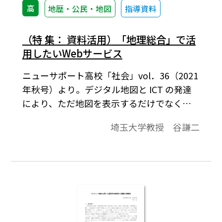
高
地歴・公民・地図
指導資料
（特 集： 資料活用）「地理総合」で活
用したいWebサービス
ニューサポート高校「社会」vol．36（2021
年秋号）より。デジタル地図と ICT の発達
により、ただ地図を表示するだけでなく、
地図を背景としてさまざまな主題を提示す
埼玉大学教授 谷謙二
る Web サービスが登場した。ここではふた
つのサービス、
Flightradar24（https://www.flightradar24.com
と
earth（https://earth.nullschool.net/jp/）
を紹介したい。高校地歴科の新科目「地理
総合」の地理情報システムの項で紹介する