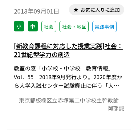
お気に入りに追加
2018年09月01日
小
中
社会
社会・地図
実践事例
[新教育課程に対応した授業実践]社会：
21世紀型学力の創造
教室の窓「小学校・中学校 教育情報」
Vol．55 2018年9月発行より。2020年度か
ら大学入試センター試験廃止に伴う「大学
入学共通テスト」が実施されることによ
東京都板橋区立赤塚第二中学校主幹教諭
り，従来のような一つの解を当てはめる“知
岡部誠
識詰め込み型の授業” から，多様な選択肢を
見つけ，“最適解を探究する創造型の授業”
へと転換する契機が訪れている。そこで，
大学入試改革に伴い，小・中学校で身につ