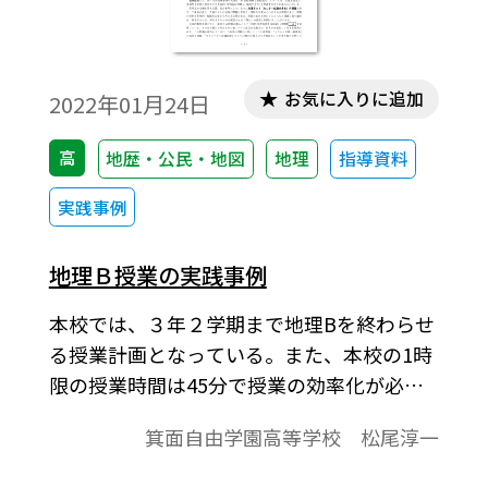
お気に入りに追加
2022年01月24日
高
地歴・公民・地図
地理
指導資料
実践事例
地理Ｂ授業の実践事例
本校では、３年２学期まで地理Bを終わらせ
る授業計画となっている。また、本校の1時
限の授業時間は45分で授業の効率化が必須
である。一方、本校は「<ruby>グローカル
箕面自由学園高等学校 松尾淳一
<rt>・・・・・</ruby>リーダーの育成」を
掲げ、ローカル・グローバル両面で活躍す