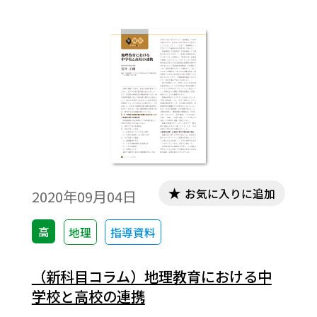
た現在はコロナ禍によって生活のあらゆる
場面で新たなスタイルが求められており、
学校教育は今まさに、様々な面で「歴史の
転換点」を迎えていると言えます。 今号の
「教えて！ シャカイカ先生」でも「18歳市
民力」について言及しておりますが、これ
からの社会を担う高校生の充実した学びの
ために、私どもも教科書を通して少しでも
寄与していきたく存じます。
お気に入りに追加
2020年09月04日
高
地理
指導資料
（新科目コラム）地理教育における中
学校と高校の連携