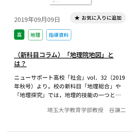
考えていければと存じます。
お気に入りに追加
2019年09月09日
高
地理
指導資料
（新科目コラム）「地理院地図」と
は？
ニューサポート高校「社会」vol．32（2019
年秋号）より。校の新科目「地理総合」や
「地理探究」では，地理的技能の一つとし
て，国土地理院のWeb地図サービス「地理
埼玉大学教育学部教授 谷謙二
院地図」の活用が予想される。本稿ではこ
の地理院地図を取り上げ，その仕組みと従来
の紙の1/2.5万地形図（以下「地形図」とし
た場合，紙の1/2.5万地形図をさす）との違