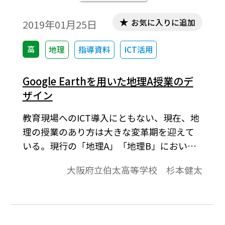
お気に入りに追加
2019年01月25日
高
地理
指導資料
ICT活用
Google Earthを用いた地理A授業のデ
ザイン
教育現場へのICT導入にともない、現在、地
理の授業のあり方は大きな変革期を迎えて
いる。現行の「地理A」「地理B」において
も、そして次期学習指導要領で地理歴史科
大阪府立伯太高等学校 杉本健太
の必履修科目に位置づけられる「地理総
合」においても、「地図や地理情報システ
ム（以下GIS）などを用いる汎用的で実践的
な地理的技能の修得」が主たる育成項目と