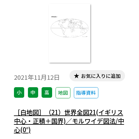
＞編の5編で構成され，全256図あります。
（2021年11月版）
お気に入りに追加
2021年11月12日
小
中
高
地図
指導資料
［白地図］（21）世界全図21(イギリス
中心・正積＋国界)／モルワイデ図法/中
心(0°)