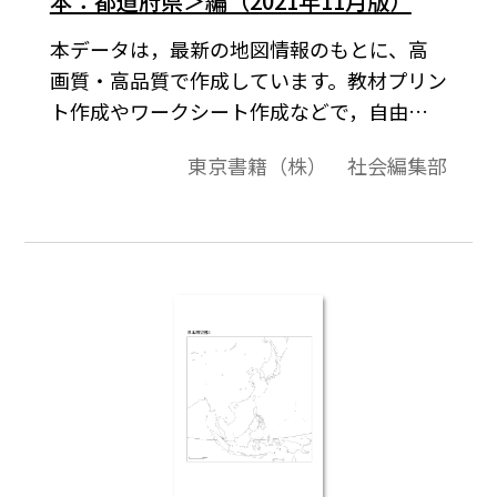
本：都道府県＞編（2021年11月版）
本データは，最新の地図情報のもとに、高
画質・高品質で作成しています。教材プリン
ト作成やワークシート作成などで，自由に
加工・編集してご利用いただけます。最新
東京書籍（株） 社会編集部
「世界と日本の白地図」は，（1）＜世界全
図＞編，（2）＜世界：大陸，州規模＞編，
（3）＜世界：国規模＞編，（4）＜日本：
周辺，地方別＞編，（5）＜日本：都道府県
＞編の5編で構成され，全256図あります。
（2021年11月版）