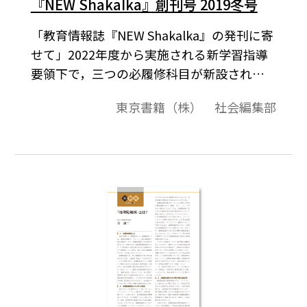
『NEW ShakaIka』創刊号 2019冬号
「教育情報誌『NEW Shakalka』の発刊に寄
せて」2022年度から実施される新学習指導
要領下で，三つの必履修科目が新設される
地理歴史科・公民科は，今まさに大きな変
東京書籍（株） 社会編集部
革に直面していると言えます。科目構成の再
編だけでなく，学習と指導の方法という中
身の部分においても，「主体的・ 対話的で
深い学び」の実現など，大きな転換が求め
られます。この新しい冊子は，新課程に関す
る情報を「短く」「見やすく」「読みやす
く」お伝えし，先生方の日々のお授業と数
年先に向けたご準備に資することを目指し
て編集いたしました。高校生たちの数年先
数十年先の人生の実りを願いつつ，これか
らの地理歴史科・公民科のあり方を，共に