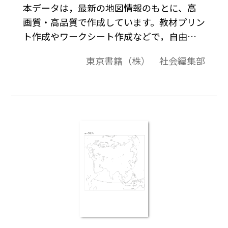
本データは，最新の地図情報のもとに、高
画質・高品質で作成しています。教材プリン
ト作成やワークシート作成などで，自由に
加工・編集してご利用いただけます。最新
東京書籍（株） 社会編集部
「世界と日本の白地図」は，（1）＜世界全
図＞編，（2）＜世界：大陸，州規模＞編，
（3）＜世界：国規模＞編，（4）＜日本：
周辺，地方別＞編，（5）＜日本：都道府県
＞編の5編で構成され，全256図あります。
（2021年11月版）