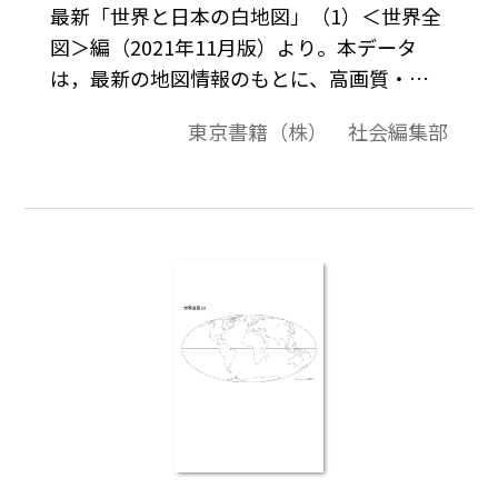
最新「世界と日本の白地図」（1）＜世界全
図＞編（2021年11月版）より。本データ
は，最新の地図情報のもとに、高画質・高
品質で作成しています。教材プリント作成や
東京書籍（株） 社会編集部
ワークシート作成などで，自由に加工・編
集してご利用いただけます。