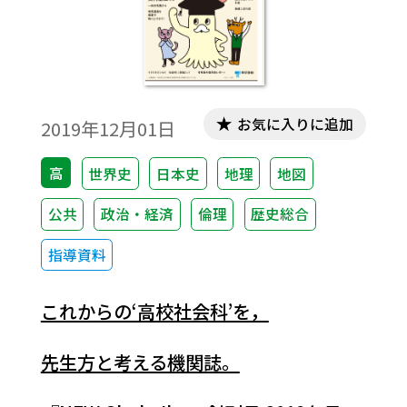
せん。新しいʻ社会科ʼの学びを、これからの
時代を担う高校生たちとどのように展開し
ていくか。今起きている事態を見つめつ
つ、共に考えていければと存じます。
お気に入りに追加
2019年12月01日
高
世界史
日本史
地理
地図
公共
政治・経済
倫理
歴史総合
指導資料
これからの‘高校社会科’を，
先生方と考える機関誌。