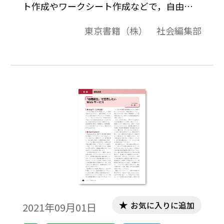
ト作成やワークシート作成などで，自由に
加工・編集してご利用いただけます。最新
東京書籍（株） 社会編集部
「世界と日本の白地図」は，（1）＜世界全
図＞編，（2）＜世界：大陸，州規模＞編，
（3）＜世界：国規模＞編，（4）＜日本：
周辺，地方別＞編，（5）＜日本：都道府県
＞編の5編で構成され，全256図あります。
（2021年11月版）
お気に入りに追加
2021年09月01日