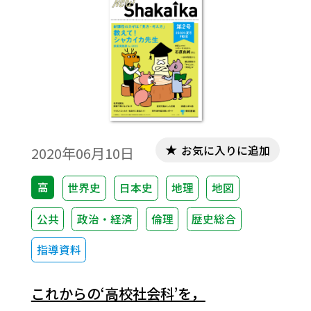
お気に入りに追加
2020年06月10日
高
世界史
日本史
地理
地図
公共
政治・経済
倫理
歴史総合
指導資料
これからの‘高校社会科’を，