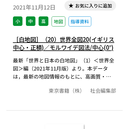
お気に入りに追加
2021年11月12日
小
中
高
地図
指導資料
［白地図］（20）世界全図20(イギリス
中心・正積)／モルワイデ図法/中心(0°)
最新「世界と日本の白地図」（1）＜世界全
図＞編（2021年11月版）より。本データ
は，最新の地図情報のもとに、高画質・高
品質で作成しています。教材プリント作成や
東京書籍（株） 社会編集部
ワークシート作成などで，自由に加工・編
集してご利用いただけます。