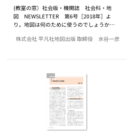
(教室の窓）社会版・機関誌 社会科・地
図 NEWSLETTER 第6号［2018年］よ
り。地図は何のために使うのでしょうか？
近年，カー ナビやスマートフォンの普及に
株式会社 平凡社地図出版 取締役 水谷一彦
より，便利な世の中 になりましたが，地図
を見て考える前に，悲しい かな人間が機械
に使われているようでもあります。 この辺
で本来地図のもつ役目とは何かを考えてみ
たいと思います。