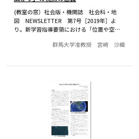
(教室の窓）社会版・機関誌 社会科・地
図 NEWSLETTER 第7号［2019年］よ
り。新学習指導要領における「位置や空間
的な広がり」 とは，社会的な見方・考え方
群馬大学准教授 宮崎 沙織
を整理する中で示され た一つの視点のこと
である。 社会的な見方・考え方とは，
小・中社会科，高校 地理歴史科公民科にお
いて，社会的事象の意味や意 義，特色や相
互の関連を考察したり，社会に見られ る課
題を把握して，その解決に向けて構想した
りす る際の「視点や方法（考え方）」であ
る。