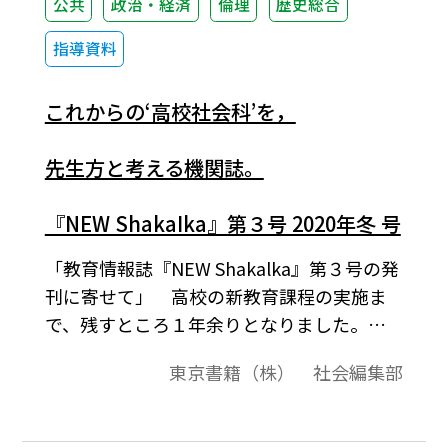
公共
政治・経済
倫理
歴史総合
指導資料
これからの‘高校社会科’を，
先生方と考える機関誌。
『NEW ShakaIka』第３号 2020年冬 号
「教育情報誌『NEW Shakalka』第３号の発
刊に寄せて」 高校の新教育課程の実施ま
で、残すところ１年余りとなりました。年
明け早々に第１回となる大学入学共通テス
東京書籍（株） 社会編集部
トの実施が予定されておりますが、つい先
日には、新課程における同テストの教科・
科目の検討案も報じられたところです。 ま