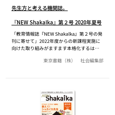
先生方と考える機関誌。
『NEW ShakaIka』第２号 2020年夏号
「教育情報誌『NEW Shakalka』第２号の発
刊に寄せて」2022年度からの新課程実施に
向けた取り組みがますます本格化するはず
だった今年度ですが、新型コロナウイルス
東京書籍（株） 社会編集部
感染症の影響で全国的に臨時休校の措置が
取られるなど、学校現場は未曾有の事態に
追い込まれています。しかし歴史を紐解け
ば、人類はこれまでにも幾度となく同じよ
うな苦難と向き合い、その先に現在の社会
を築いてきました。山積する課題に取り組
むため、地理歴史科・公民科の学習は、今
後さらに重要性を増していくに違いありま