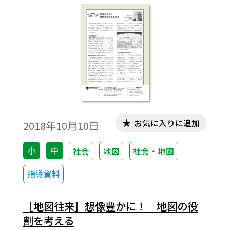
されている。本稿は、これらの教育的潮流
をふまえ、「地理A」授業での地図ソフト
Google Earthの使用実践について報告する
ものである。
お気に入りに追加
2018年10月10日
小
中
社会
地図
社会・地図
指導資料
［地図往来］想像豊かに！ 地図の役
割を考える