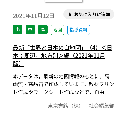
お気に入りに追加
2021年11月12日
小
中
高
地図
指導資料
最新「世界と日本の白地図」（4）＜日
本：周辺，地方別＞編（2021年11月
版）
本データは，最新の地図情報のもとに、高
画質・高品質で作成しています。教材プリン
ト作成やワークシート作成などで，自由に
加工・編集してご利用いただけます。最新
東京書籍（株） 社会編集部
「世界と日本の白地図」は，（1）＜世界全
図＞編，（2）＜世界：大陸，州規模＞編，
（3）＜世界：国規模＞編，（4）＜日本：