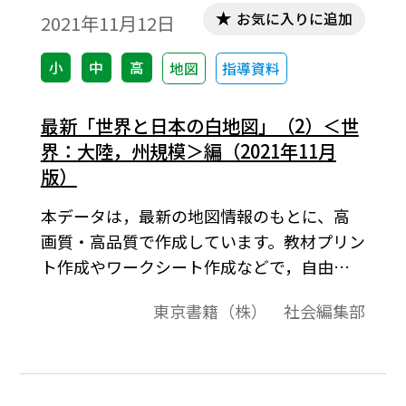
お気に入りに追加
2021年11月12日
小
中
高
地図
指導資料
最新「世界と日本の白地図」（2）＜世
界：大陸，州規模＞編（2021年11月
版）
本データは，最新の地図情報のもとに、高
画質・高品質で作成しています。教材プリン
ト作成やワークシート作成などで，自由に
加工・編集してご利用いただけます。最新
東京書籍（株） 社会編集部
「世界と日本の白地図」は，（1）＜世界全
図＞編，（2）＜世界：大陸，州規模＞編，
（3）＜世界：国規模＞編，（4）＜日本：
周辺，地方別＞編，（5）＜日本：都道府県