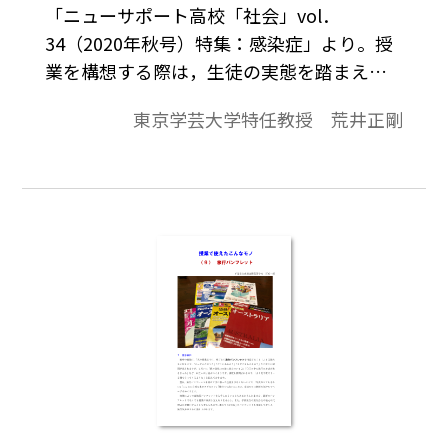
「ニューサポート高校「社会」vol．
34（2020年秋号）特集：感染症」より。授
業を構想する際は，生徒の実態を踏まえる
ために，まず中学校の教科書を読んでほし
東京学芸大学特任教授 荒井正剛
い。以下，中学校の地理学習の概要を述べ
るが，新学習指導要領に基づく教科書の使
用は来年度からで，2023 年度高校入学者ま
では現行学習指導要領によることに留意す
る必要がある。中学生は，1 ～ 2 年生で地理
的分野と歴史的分野を並行して学ぶので，
特に世界地理を学習する時は，歴史や公民
の知識は限られている。