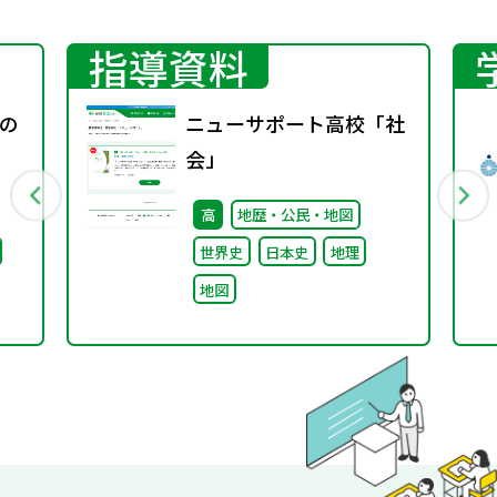
指導資料
の
ニューサポート高校「社
会」
高
地歴・公民・地図
世界史
日本史
地理
地図