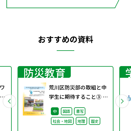
おすすめの資料
防災教育
ワ
荒川区防災部の取組と中
9
学生に期待すること③ ～
取り組みと今後への期待
中
国語
書写
～
社会・地図
地理
歴史