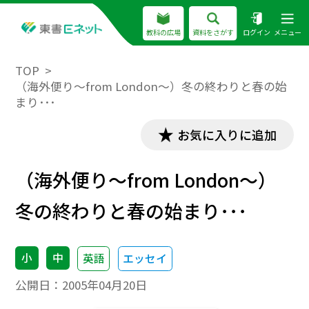
教科の広場
資料をさがす
ログイン
メニュー
TOP
（海外便り～from London～）冬の終わりと春の始
まり･･･
お気に入りに追加
（海外便り～from London～）
冬の終わりと春の始まり･･･
小
中
英語
エッセイ
公開日：
2005年04月20日