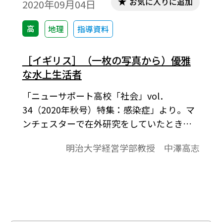
お気に入りに追加
2020年09月04日
高
地理
指導資料
［イギリス］（一枚の写真から）優雅
な水上生活者
「ニューサポート高校「社会」vol．
34（2020年秋号）特集：感染症」より。マ
ンチェスターで在外研究をしていたとき、
イギリス最古の歴史を誇るというブリッジ
明治大学経営学部教授 中澤高志
ウォーター運河のほとりを幾度となくジョ
ギングした。家を飛び出てマンチェスター
の都心と反対側にずっと走っていけば、い
つかは大きな運河に合流してリバプールま
で行けるはずである。運河には、ナローボ
ートという独特の格好をした小舟がいくつ