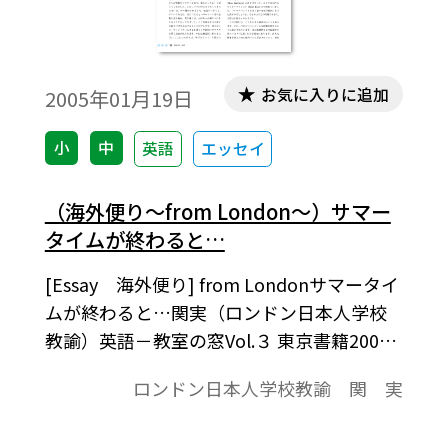
お気に入りに追加
2005年01月19日
小
中
英語
エッセイ
（海外便り～from London～）サマー
タイムが終わると…
[Essay 海外便り] from Londonサマータイ
ムが終わると…関実（ロンドン日本人学校
教諭）英語－教室の窓Vol.３ 東京書籍2005
年1月発行[本文より]10月31日深夜１時をも
ロンドン日本人学校教諭 関 実
って，サマータイムが終わりました。11月
に入り，冬時間の開始とともに，冬の足音が