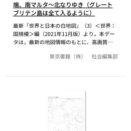
端、南マルタ～北なりゆき（グレート
ブリテン島は全て入るように）
最新「世界と日本の白地図」（3）＜世界：
国規模＞編（2021年11月版）より。本デー
タは，最新の地図情報のもとに、高画質・
高品質で作成しています。教材プリント作成
東京書籍（株） 社会編集部
やワークシート作成などで，自由に加工・
編集してご利用いただけます。