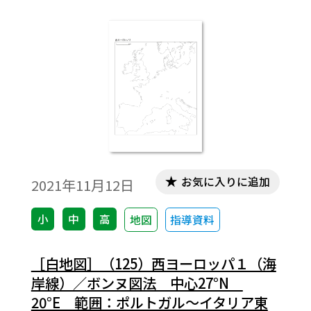
お気に入りに追加
2021年11月12日
小
中
高
地図
指導資料
［白地図］（125）西ヨーロッパ１（海
岸線）／ボンヌ図法 中心27°N
20°E 範囲：ポルトガル～イタリア東