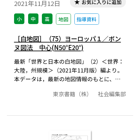
お気に入りに追加
2021年11月12日
小
中
高
地図
指導資料
［白地図］（75）ヨーロッパ１／ボン
ヌ図法 中心(N50°E20°)
最新「世界と日本の白地図」（2）＜世界：
大陸，州規模＞（2021年11月版）編より。
本データは，最新の地図情報のもとに、高
画質・高品質で作成しています。教材プリン
東京書籍（株） 社会編集部
ト作成やワークシート作成などで，自由に
加工・編集してご利用いただけます。