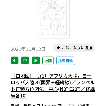
お気に入りに追加
2021年11月12日
小
中
高
地図
指導資料
［白地図］（71）アフリカ大陸，ヨー
ロッパ大陸３(国界＋経緯線)／ランベル
ト正積方位図法 中心(N0° E20°)／経緯
線各10°
最新「世界と日本の白地図」（2）＜世界：