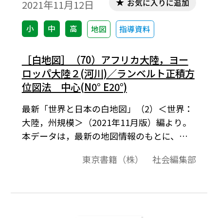
お気に入りに追加
2021年11月12日
小
中
高
地図
指導資料
［白地図］（70）アフリカ大陸，ヨー
ロッパ大陸２(河川)／ランベルト正積方
位図法 中心(N0° E20°)
最新「世界と日本の白地図」（2）＜世界：
大陸，州規模＞（2021年11月版）編より。
本データは，最新の地図情報のもとに、高
画質・高品質で作成しています。教材プリン
東京書籍（株） 社会編集部
ト作成やワークシート作成などで，自由に
加工・編集してご利用いただけます。