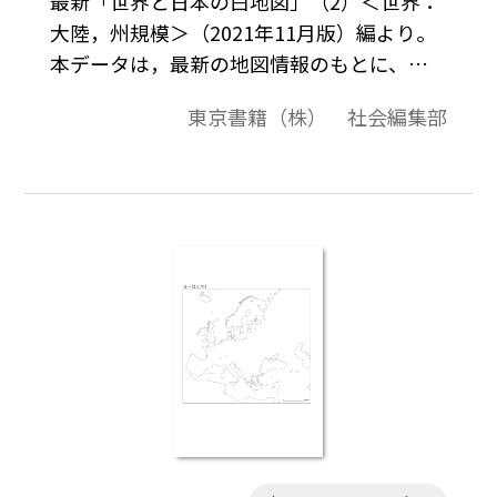
最新「世界と日本の白地図」（2）＜世界：
大陸，州規模＞（2021年11月版）編より。
本データは，最新の地図情報のもとに、高
画質・高品質で作成しています。教材プリン
東京書籍（株） 社会編集部
ト作成やワークシート作成などで，自由に
加工・編集してご利用いただけます。