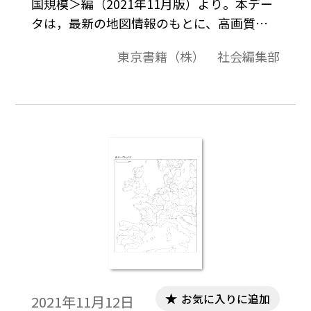
国規模＞編（2021年11月版）より。本デー
タは，最新の地図情報のもとに、高画質・
高品質で作成しています。教材プリント作成
東京書籍（株） 社会編集部
やワークシート作成などで，自由に加工・
編集してご利用いただけます。
お気に入りに追加
2021年11月12日