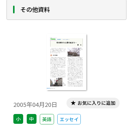
も浮かんでいる。産業革命期のイギリスに
その他資料
おいて、物流を支えたのは水運であり、運河
網は大英帝国の毛細血管であった。運河の
幅はたいがい小川程度であり、そこを航行
したり、すれ違ったりするために、ナローボ
ートはナローな形状になった。
お気に入りに追加
2005年04月20日
小
中
英語
エッセイ