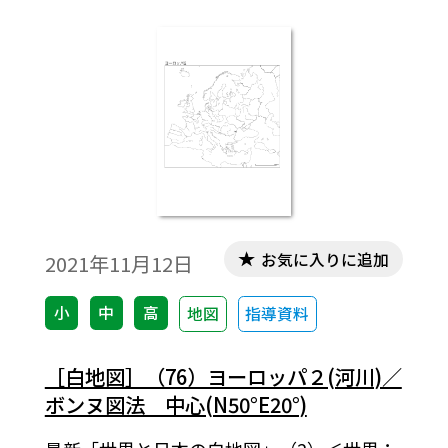
お気に入りに追加
2021年11月12日
小
中
高
地図
指導資料
［白地図］（76）ヨーロッパ２(河川)／
ボンヌ図法 中心(N50°E20°)