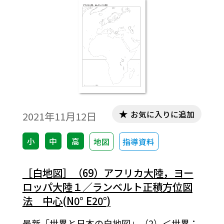
お気に入りに追加
2021年11月12日
小
中
高
地図
指導資料
［白地図］（69）アフリカ大陸，ヨー
ロッパ大陸１／ランベルト正積方位図
法 中心(N0° E20°)
最新「世界と日本の白地図」（2）＜世界：