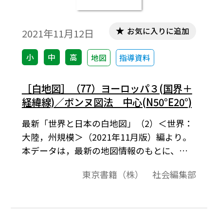
お気に入りに追加
2021年11月12日
小
中
高
地図
指導資料
［白地図］（77）ヨーロッパ３(国界＋
経緯線)／ボンヌ図法 中心(N50°E20°)
最新「世界と日本の白地図」（2）＜世界：
大陸，州規模＞（2021年11月版）編より。
本データは，最新の地図情報のもとに、高
画質・高品質で作成しています。教材プリン
東京書籍（株） 社会編集部
ト作成やワークシート作成などで，自由に
加工・編集してご利用いただけます。