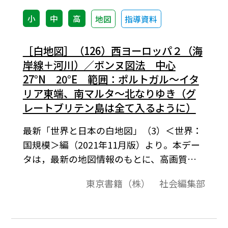
小
中
高
地図
指導資料
［白地図］（126）西ヨーロッパ２（海
岸線＋河川）／ボンヌ図法 中心
27°N 20°E 範囲：ポルトガル～イタ
リア東端、南マルタ～北なりゆき（グ
レートブリテン島は全て入るように）
最新「世界と日本の白地図」（3）＜世界：
国規模＞編（2021年11月版）より。本デー
タは，最新の地図情報のもとに、高画質・
高品質で作成しています。教材プリント作成
東京書籍（株） 社会編集部
やワークシート作成などで，自由に加工・
編集してご利用いただけます。