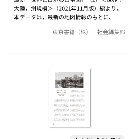
大陸，州規模＞（2021年11月版）編より。
本データは，最新の地図情報のもとに、高
画質・高品質で作成しています。教材プリン
東京書籍（株） 社会編集部
ト作成やワークシート作成などで，自由に
加工・編集してご利用いただけます。