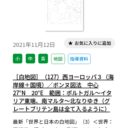
お気に入りに追加
2021年11月12日
小
中
高
地図
指導資料
［白地図］（127）西ヨーロッパ３（海
岸線＋国境）／ボンヌ図法 中心
27°N 20°E 範囲：ポルトガル～イタ
リア東端、南マルタ～北なりゆき（グ
レートブリテン島は全て入るように）
最新「世界と日本の白地図」（3）＜世界：