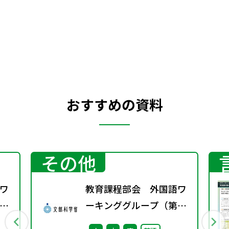
大きく聞こえてきました。ところで英国初
心者の私としては，サマータイムの終わり
に向けて，きっとテレビやラジオで“さあ時
計を戻しましょう”的なアナウンスやテロッ
プが流れるものと期待していました。その
日テレビを見ながら，その時をいまかいま
かと待っていました。夜の12時を迎え，１
おすすめの資料
時になり，２時を過ぎましたが，５つあるテ
レビのチャンネルのどこを見ても，，何の
メッセージもありませんでした。いったい
どうするのかと思い，もう一度日系の雑誌
その他
を見てみると，テレビの番組欄に「深夜２
時に，時計を１時間戻してください」と書
いてありました。まったくあっさりしたも
ワ
教育課程部会 外国語ワ
のです。でもこのことが逆にサマータイムが
11
ーキンググループ（第2
あたりまえの国であることの証かもしれな
回） 配付資料