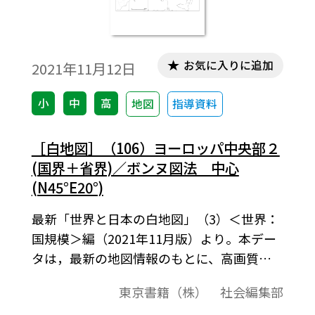
お気に入りに追加
2021年11月12日
小
中
高
地図
指導資料
［白地図］（106）ヨーロッパ中央部２
(国界＋省界)／ボンヌ図法 中心
(N45°E20°)
最新「世界と日本の白地図」（3）＜世界：
国規模＞編（2021年11月版）より。本デー
タは，最新の地図情報のもとに、高画質・
高品質で作成しています。教材プリント作成
東京書籍（株） 社会編集部
やワークシート作成などで，自由に加工・