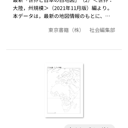
大陸，州規模＞（2021年11月版）編より。
本データは，最新の地図情報のもとに、高
画質・高品質で作成しています。教材プリン
東京書籍（株） 社会編集部
ト作成やワークシート作成などで，自由に
加工・編集してご利用いただけます。