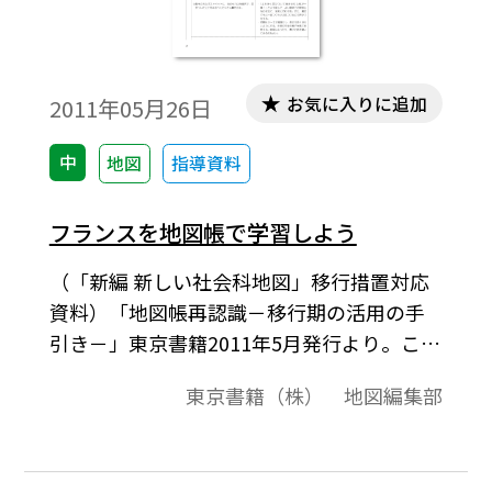
お気に入りに追加
2011年05月26日
中
地図
指導資料
フランスを地図帳で学習しよう
（「新編 新しい社会科地図」移行措置対応
資料）「地図帳再認識－移行期の活用の手
引き－」東京書籍2011年5月発行より。ここ
では，フランスの学習を事例として取り上
東京書籍（株） 地図編集部
げるが，他の国や地域，あるいは日本の都
道府県でも実践できるものである。