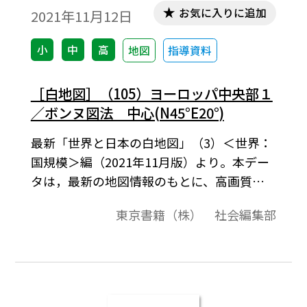
お気に入りに追加
2021年11月12日
小
中
高
地図
指導資料
［白地図］（105）ヨーロッパ中央部１
／ボンヌ図法 中心(N45°E20°)
最新「世界と日本の白地図」（3）＜世界：
国規模＞編（2021年11月版）より。本デー
タは，最新の地図情報のもとに、高画質・
高品質で作成しています。教材プリント作成
東京書籍（株） 社会編集部
やワークシート作成などで，自由に加工・
編集してご利用いただけます。