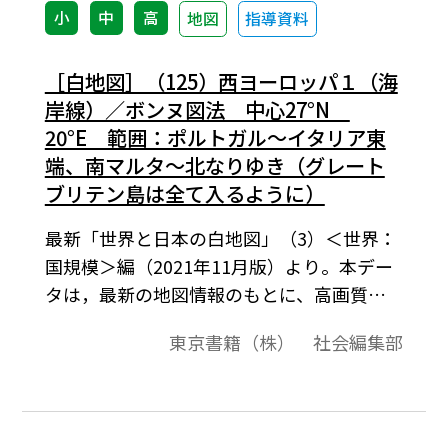
小
中
高
地図
指導資料
［白地図］（125）西ヨーロッパ１（海
岸線）／ボンヌ図法 中心27°N
20°E 範囲：ポルトガル～イタリア東
端、南マルタ～北なりゆき（グレート
ブリテン島は全て入るように）
最新「世界と日本の白地図」（3）＜世界：
国規模＞編（2021年11月版）より。本デー
タは，最新の地図情報のもとに、高画質・
高品質で作成しています。教材プリント作成
東京書籍（株） 社会編集部
やワークシート作成などで，自由に加工・
編集してご利用いただけます。