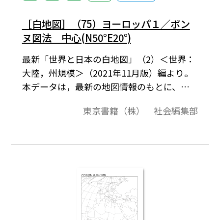
［白地図］（75）ヨーロッパ１／ボン
ヌ図法 中心(N50°E20°)
最新「世界と日本の白地図」（2）＜世界：
大陸，州規模＞（2021年11月版）編より。
本データは，最新の地図情報のもとに、高
画質・高品質で作成しています。教材プリン
東京書籍（株） 社会編集部
ト作成やワークシート作成などで，自由に
加工・編集してご利用いただけます。