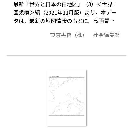
最新「世界と日本の白地図」（3）＜世界：
国規模＞編（2021年11月版）より。本デー
タは，最新の地図情報のもとに、高画質・
高品質で作成しています。教材プリント作成
東京書籍（株） 社会編集部
やワークシート作成などで，自由に加工・
編集してご利用いただけます。