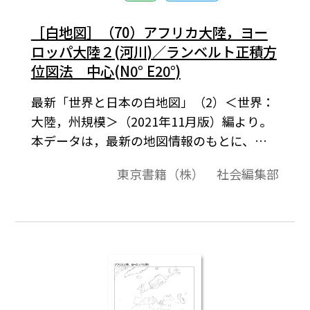
［白地図］（70）アフリカ大陸，ヨー
ロッパ大陸２(河川)／ランベルト正積方
位図法 中心(N0° E20°)
最新「世界と日本の白地図」（2）＜世界：
大陸，州規模＞（2021年11月版）編より。
本データは，最新の地図情報のもとに、高
画質・高品質で作成しています。教材プリン
東京書籍（株） 社会編集部
ト作成やワークシート作成などで，自由に
加工・編集してご利用いただけます。