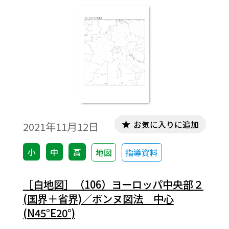
お気に入りに追加
2021年11月12日
小
中
高
地図
指導資料
［白地図］（106）ヨーロッパ中央部２
(国界＋省界)／ボンヌ図法 中心
(N45°E20°)