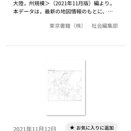
大陸，州規模＞（2021年11月版）編より。
本データは，最新の地図情報のもとに、高
画質・高品質で作成しています。教材プリン
東京書籍（株） 社会編集部
ト作成やワークシート作成などで，自由に
加工・編集してご利用いただけます。
お気に入りに追加
2021年11月12日