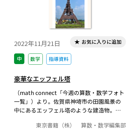
お気に入りに追加
2022年11月21日
中
数学
指導資料
豪華なエッフェル塔
（math connect「今週の算数・数学フォト
一覧」）より。佐賀県神埼市の田園風景の
中にあるエッフェル塔のような建造物。板
金塗装会社の社長さんが作ったレプリカで
東京書籍（株） 算数・数学編集部
「佐賀のエッフェル塔」と呼ばれている。
［キーワード］#中3 #相似な図形