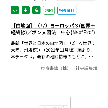
小
中
高
地図
指導資料
［白地図］（77）ヨーロッパ３(国界＋
経緯線)／ボンヌ図法 中心(N50°E20°)
最新「世界と日本の白地図」（2）＜世界：
大陸，州規模＞（2021年11月版）編より。
本データは，最新の地図情報のもとに、高
画質・高品質で作成しています。教材プリン
東京書籍（株） 社会編集部
ト作成やワークシート作成などで，自由に
加工・編集してご利用いただけます。