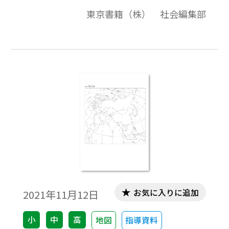
画質・高品質で作成しています。教材プリン
東京書籍（株） 社会編集部
ト作成やワークシート作成などで，自由に
加工・編集してご利用いただけます。
お気に入りに追加
2021年11月12日
小
中
高
地図
指導資料