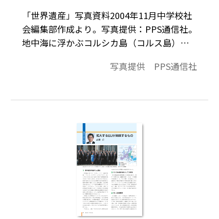
「世界遺産」写真資料2004年11月中学校社
会編集部作成より。写真提供：PPS通信社。
地中海に浮かぶコルシカ島（コルス島）に
は、中央を険しい山々が南北に走り、それ
写真提供 PPS通信社
らが海まで続くため、海岸線は切り立った
崖になっていることが多い。こうしたな
か、島の北西部にあたるジロラッタ岬、ポ
ルト岬、スカンドラ半島では、稀少な自然
を見ることができる。ジロラッタ、ポルト
岬の両岬では、花崗岩を含んだ赤い断崖と
青い海とのコントラストが印象である。