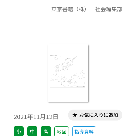
画質・高品質で作成しています。教材プリン
東京書籍（株） 社会編集部
ト作成やワークシート作成などで，自由に
加工・編集してご利用いただけます。
お気に入りに追加
2021年11月12日
小
中
高
地図
指導資料