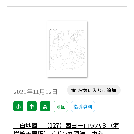
お気に入りに追加
2021年11月12日
小
中
高
地図
指導資料
［白地図］（127）西ヨーロッパ３（海
岸線＋国境）／ボンヌ図法 中心