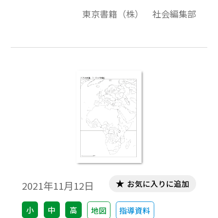
画質・高品質で作成しています。教材プリン
東京書籍（株） 社会編集部
ト作成やワークシート作成などで，自由に
加工・編集してご利用いただけます。
お気に入りに追加
2021年11月12日
小
中
高
地図
指導資料