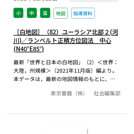
小
中
高
地図
指導資料
［白地図］（82）ユーラシア北部２(河
川)／ランベルト正積方位図法 中心
(N40°E85°)
最新「世界と日本の白地図」（2）＜世界：
大陸，州規模＞（2021年11月版）編より。
本データは，最新の地図情報のもとに、高
画質・高品質で作成しています。教材プリン
東京書籍（株） 社会編集部
ト作成やワークシート作成などで，自由に
加工・編集してご利用いただけます。