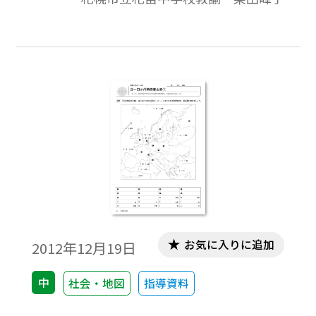
ムへ行き，日本の支援を受けながら浄水場
の改善や水道設備の整備，水質管理・調査
の技術が整いつつあることを実感した。し
かし，残念ながら人々が利用して出た生活
排水は，未処理のままメコン川へと放流さ
れていた。この現実を目の当たりにして，
適切に処理されない排水が環境へ与える影
響を知り，どのように解決すべきかを考え
られるような授業をめざした。
お気に入りに追加
2012年12月19日
中
社会・地図
指導資料