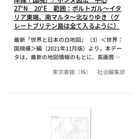
27°N 20°E 範囲：ポルトガル～イタ
リア東端、南マルタ～北なりゆき（グ
レートブリテン島は全て入るように）
最新「世界と日本の白地図」（3）＜世界：
国規模＞編（2021年11月版）より。本デー
タは，最新の地図情報のもとに、高画質・
高品質で作成しています。教材プリント作成
東京書籍（株） 社会編集部
やワークシート作成などで，自由に加工・
編集してご利用いただけます。