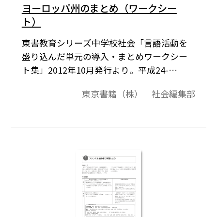
ヨーロッパ州のまとめ（ワークシー
ト）
東書教育シリーズ中学校社会「言語活動を
盛り込んだ単元の導入・まとめワークシー
ト集」2012年10月発行より。平成24-
27（2012-2015）年度用「新しい社会」地
東京書籍（株） 社会編集部
理p.55～64に対応。ヨーロッパ州の学習の
中で出てきた国名や自然地名を，白地図に
まとめましょう。また 「ヨーロッパの
国々は，国家間の統合によってどのように
変化したのでしょうか」の学習テーマで学
んできたことをふり返りながら，ヨーロッ
パ州についてまとめてみましょう。