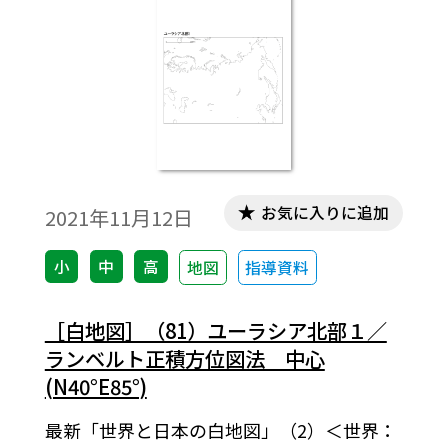
お気に入りに追加
2021年11月12日
小
中
高
地図
指導資料
［白地図］（81）ユーラシア北部１／
ランベルト正積方位図法 中心
(N40°E85°)
最新「世界と日本の白地図」（2）＜世界：