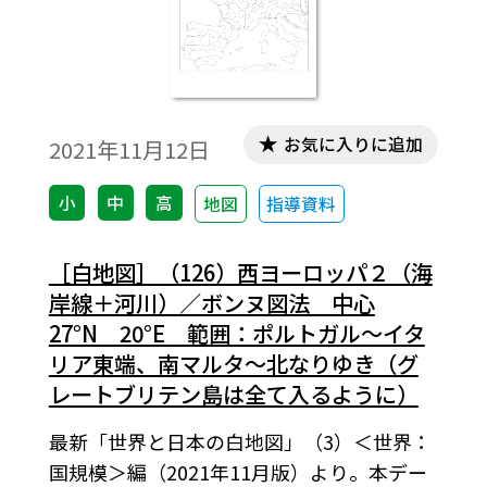
お気に入りに追加
2021年11月12日
小
中
高
地図
指導資料
［白地図］（126）西ヨーロッパ２（海
岸線＋河川）／ボンヌ図法 中心
27°N 20°E 範囲：ポルトガル～イタ
リア東端、南マルタ～北なりゆき（グ
レートブリテン島は全て入るように）
最新「世界と日本の白地図」（3）＜世界：
国規模＞編（2021年11月版）より。本デー