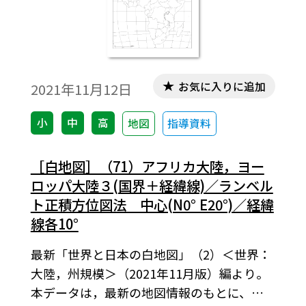
お気に入りに追加
2021年11月12日
小
中
高
地図
指導資料
［白地図］（71）アフリカ大陸，ヨー
ロッパ大陸３(国界＋経緯線)／ランベル
ト正積方位図法 中心(N0° E20°)／経緯
線各10°
最新「世界と日本の白地図」（2）＜世界：
大陸，州規模＞（2021年11月版）編より。
本データは，最新の地図情報のもとに、高