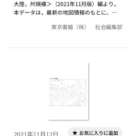
大陸，州規模＞（2021年11月版）編より。
本データは，最新の地図情報のもとに、高
画質・高品質で作成しています。教材プリン
東京書籍（株） 社会編集部
ト作成やワークシート作成などで，自由に
加工・編集してご利用いただけます。
お気に入りに追加
2021年11月12日