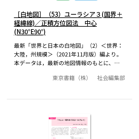
［白地図］（53）ユーラシア３(国界＋
経緯線)／正積方位図法 中心
(N30°E90°)
最新「世界と日本の白地図」（2）＜世界：
大陸，州規模＞（2021年11月版）編より。
本データは，最新の地図情報のもとに、高
画質・高品質で作成しています。教材プリン
東京書籍（株） 社会編集部
ト作成やワークシート作成などで，自由に
加工・編集してご利用いただけます。