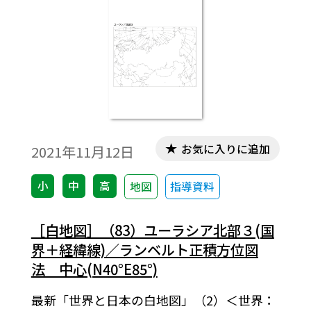
お気に入りに追加
2021年11月12日
小
中
高
地図
指導資料
［白地図］（83）ユーラシア北部３(国
界＋経緯線)／ランベルト正積方位図
法 中心(N40°E85°)
最新「世界と日本の白地図」（2）＜世界：