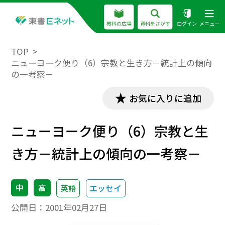
教科の広場
資料をさがす
ログイン
メニュー
TOP
ニューヨーク便り（6）宗教と生き方－統計上の傾向
の一考察－
お気に入りに追加
ニューヨーク便り（6）宗教と生
き方－統計上の傾向の一考察－
中
高
英語
エッセイ
公開日：
2001年02月27日