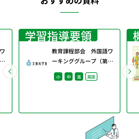
おすすめの資料
学習指導要領
ワ
教育課程部会 外国語ワ
10
ーキンググループ（第8
回） 配付資料
小
中
高
英語