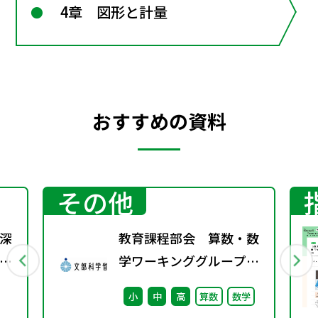
4章 図形と計量
おすすめの資料
その他
深
教育課程部会 算数・数
学ワーキンググループ
e
（第3回） 配付資料
小
中
高
算数
数学