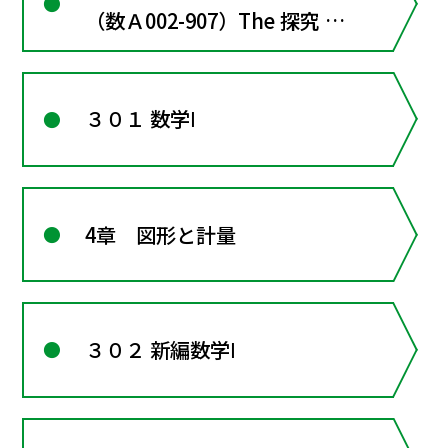
（数Ａ002-907）The 探究 数
学Ａ
３０１ 数学Ⅰ
4章 図形と計量
３０２ 新編数学Ⅰ