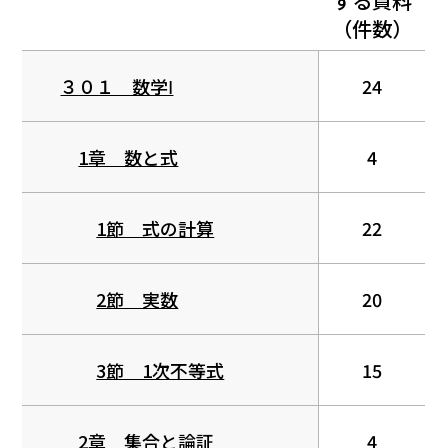
する資料
（件数）
３０１ 数学Ⅰ
24
1章 数と式
4
1節 式の計算
22
2節 実数
20
3節 1次不等式
15
2章 集合と論証
4