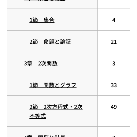
1節 集合
4
2節 命題と論証
21
3章 2次関数
3
1節 関数とグラフ
33
2節 2次方程式・2次
49
不等式