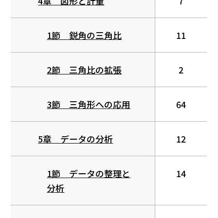
4章 図形と計量
7
1節 鋭角の三角比
11
2節 三角比の拡張
2
3節 三角形への応用
64
5章 データの分析
12
1節 データの整理と
14
分析