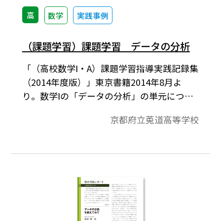
数式エディタ」が導入されていることが必
高
数学
実践事例
要です。無償ダウンロードはこちら→無償ダ
ウンロードのご案内
（課題学習）課題学習 データの分析
「（高校数学Ⅰ・A）課題学習指導実践記録集
（2014年度版）」東京書籍2014年8月よ
り。数学Ⅰの「データの分析」の単元につい
て、理解を深めるための課題学習を実施し
京都府立莵道高等学校
た。データの分析の中で扱う「データの相
関」をテーマとし、身の回りで相関の強そ
うな２つの項目を決めて実際にデータを集
め、相関係数を求め、結果を考察する活動
を行った。グループ学習という形式をと
り、データ収集前の段階で結果の予想をさ
せた。また、データ収集後にクラス内で結
果の発表をする時間を設定し、結果（相関