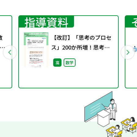
指導資料
数
【改訂】「思考のプロセ
行
ス」200か所増！思考過
程を一層可視化（NEW
高
数学
ACTION LEGEND）