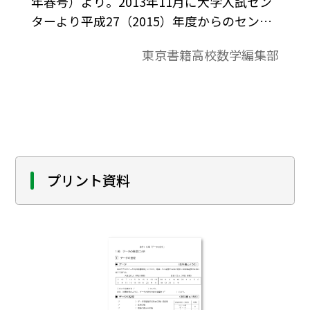
年春号）より。2013年11月に大学入試セン
ターより平成27（2015）年度からのセンタ
ー試験（新課程対応）の試作問題が公表さ
東京書籍高校数学編集部
れました。ここでは数学Ⅰ「データの分析」
の内容を紹介します。
プリント資料