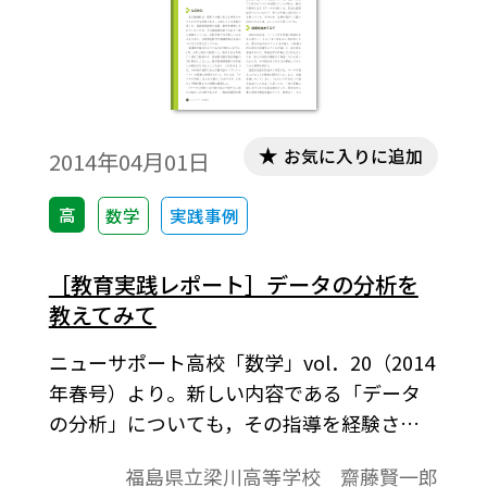
係数）について、どのような要因が考えら
れるのかも議論させた。実際に身の回りの
「生のデータ」を集めて考察することと、
予想と結果発表の段階でグループ内で「議
論」させる活動をさせることで、相関係数
お気に入りに追加
2014年04月01日
の数値が持つ意味の理解を深めることを狙
いとした。
高
数学
実践事例
［教育実践レポート］データの分析を
教えてみて
ニューサポート高校「数学」vol．20（2014
年春号）より。新しい内容である「データ
の分析」についても，その指導を経験され
た方が多くなりましたが，その経験談をこ
福島県立梁川高等学校 齋藤賢一郎
こに掲載します。これから初めて指導される