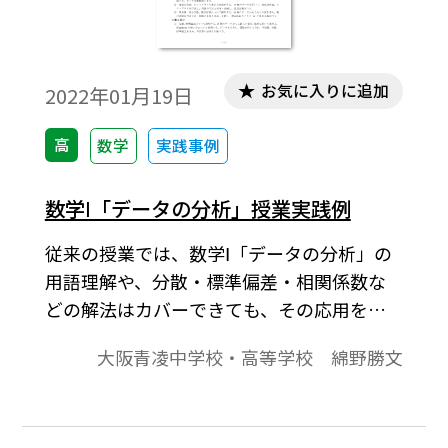
お気に入りに追加
2022年01月19日
高
数学
実践事例
数学Ⅰ「データの分析」授業実践例
従来の授業では、数学Ⅰ「データの分析」の
用語理解や、分散・標準偏差・相関係数な
どの解法はカバーできても、その応用を教
えることは難しい。が、大学ではデータ分
大阪青凌中学校・高等学校 綿野勝文
析の機会が多く、その深い理解が求められ
る。そこで筆者は、実際に生徒自身がデー
タを収集・分析し、レポートの形でプレゼ