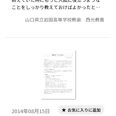
ことをしっかり教えておけばよかったと反
省することがある。特に「データと分析」
山口県立岩国高等学校教諭 西元教善
については，３０数年間数学の教員をして
いるが，初めて教えている内容なので，どう
しても他分野に比べると指導が手薄であっ
たと，入試対策時には思ってしまう。しか
し，生徒の気合も入るこの時期ならば効率
よく，しっかりと吸収してもらえるのでは
ないかと思う。 さまざまな問題（マーク
式模試，入試対策用のマーク式問題等）か
ら教えられることは多い。と同時に指導の
至らなさを痛感し，今後に活かすためにも
センター試験前に教えておきたいことをま
とめてみた。※文中の数式は，「Tosho数式
エディタ」で作成されています。ワード文書
お気に入りに追加
2014年08月15日
で数式を正しく表示するためには，「Tosho