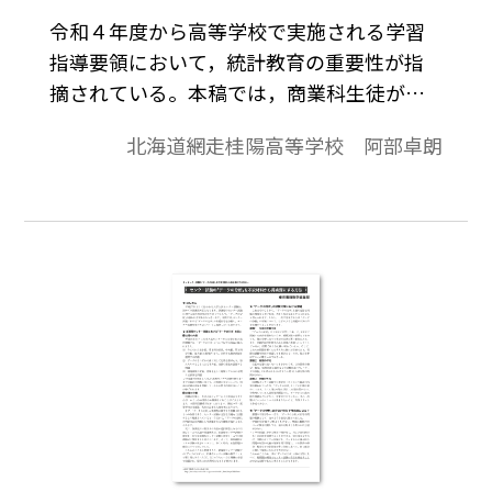
令和４年度から高等学校で実施される学習
指導要領において，統計教育の重要性が指
摘されている。本稿では，商業科生徒が数
学的根拠にもとづき意思決定を行うプロセ
北海道網走桂陽高等学校 阿部卓朗
スを，統計データを用いて学習した実践事
例をご紹介する。