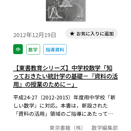
お気に入りに追加
2012年12月19日
中
数学
指導資料
【東書教育シリーズ】中学校数学「知
っておきたい統計学の基礎－『資料の活
用』の授業のために－」
平成24-27（2012-2015）年度用中学校「新
しい数学」に対応。本書は，新設された
「資料の活用」領域のご指導にあたって，
背景としておさえておきたい統計学の基礎
東京書籍（株） 数学編集部
について，具体例を交えてわかりやすくま