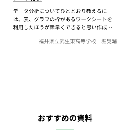
データ分析についてひととおり教えるに
は、表、グラフの枠があるワークシートを
利用したほうが素早くできると思い作成し
ました。プラスアルファとして数Bの統計を
福井県立武生東高等学校 堀晃輔
教えるため作成したものをもとにしたの
で、コラムのようなものも入っています。何
となくでも、何のために中央値、最頻値、
標準偏差などがあるのか分かってくれると
いいと思っています。
おすすめの資料