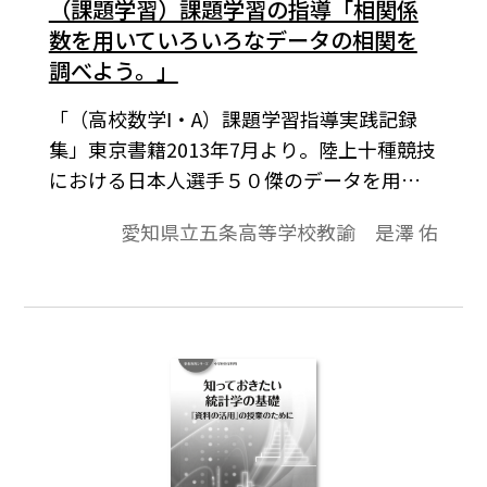
（課題学習）課題学習の指導「相関係
数を用いていろいろなデータの相関を
調べよう。」
「（高校数学Ⅰ・A）課題学習指導実践記録
集」東京書籍2013年7月より。陸上十種競技
における日本人選手５０傑のデータを用
い，任意の二種目を選んで，散布図を作り，
愛知県立五条高等学校教諭 是澤 佑
その傾向を調べ，相関係数を求める。