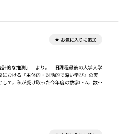
お気に入りに追加
「統計的な推測」 より。 旧課程最後の大学入学
校における『主体的・対話的で深い学び』の実
して，私が受け取った今年度の数学Ⅰ・A，数学
す。