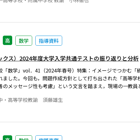
一高等学校・附属中学校 教諭 小林徹也
高
数学
指導資料
ックス）2024年度大学入学共通テストの振り返りと分析
「数学」vol．41（2024年春号）特集：イメージでつかむ
れました。今回も，問題作成方針として打ち出された「高等学
善のメッセージ性も考慮」という文言を踏まえ，現場の一教員と
「メッセージ性」について，ありのまま率直に述べたいと思いま
中・高等学校教諭 須藤雄生