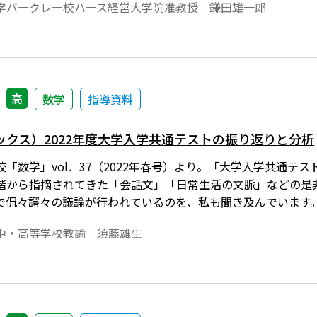
学バークレー校ハース経営大学院准教授 鎌田雄一郎
高
数学
指導資料
ックス）2022年度大学入学共通テストの振り返りと分析
「数学」vol．37（2022年春号）より。「大学入学共通テ
階から指摘されてきた「会話文」「日常生活の文脈」などの是
で侃々諤々の議論が行われているのを、私も聞き及んでいます
中・高等学校教諭 須藤雄生