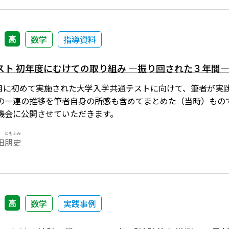
高
数学
指導資料
スト 初年度にむけての取り組み ―振り回された３年間
年1月に初めて実施された大学入学共通テストに向けて、筆者が
の一連の推移を筆者自身の所感も含めてまとめた（当時）もの
機会に公開させていただきます。
ともふみ
田
朋史
高
数学
実践事例