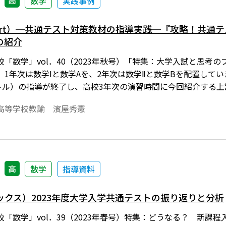
高
数学
実践事例
ort）─共通テスト対策教材の指導実践─『攻略！共通テスト
の紹介
「数学」vol．40（2023年秋号）「特集：大学入試と思考
1年次は数学Ⅰと数学Aを、2年次は数学Ⅱと数学Bを配置してい
トル）の指導が終了し、高校3年次の演習時間に今回紹介する
高等学校教諭 濱屋秀憲
高
数学
指導資料
ックス）2023年度大学入学共通テストの振り返りと分析
「数学」vol．39（2023年春号）特集：どうなる？ 新課