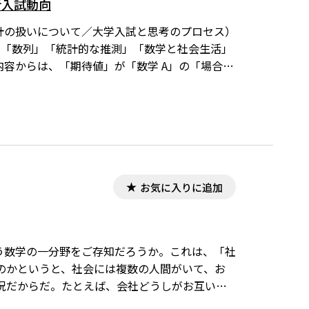
新入試動向
統計の扱いについて／大学入試と思考のプロセス）
B」は「数列」「統計的な推測」「数学と社会生活」
内容からは、「期待値」が「数学 A」の「場合の
、「仮説検定の考え方」については、「数学Ⅰ」
っている。また旧課程の「データの分析」で扱
お気に入りに追加
いう数学の一分野をご存知だろうか。これは、「社
のかというと、社会には複数の人間がいて、お
況だからだ。たとえば、会社どうしがお互いの
の入札額を読み合いながら入札額を決める。