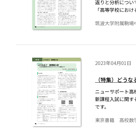
返りと分析につい
「高等学校におけ
す。本稿では、現
筑波大学附属駒場
か、率直に述べて
2023年04月01日
（特集）どうな
ニューサポート高校
新課程入試に関す
です。
東京書籍 高校数