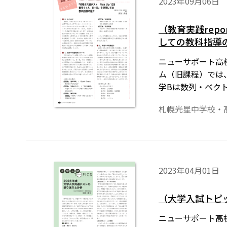
2023年09月06日
（教育実践rep
しての教科指導
ニューサポート高校
ム（旧課程）では、
学Bは数列・ベク
開しています。
札幌光星中学校・
2023年04月01日
（大学入試トピ
ニューサポート高校