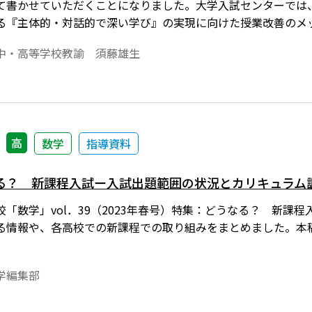
て書かせていただくことになりました。大学入試センターでは
る『主体的・対話的で深い学び』の実現に向けた授業改善のメ
場の一教員として、私が今年度の数学Ⅰ・Ａ、数学Ⅱ・Ｂ の各
中・高等学校教諭 須藤雄生
いきたいと思います。
高
数学
指導資料
る？ 新課程入試ー入試出題範囲の状況とカリキュラム
「数学」vol．39（2023年春号）特集：どうなる？ 新課
る情報や、各高校での新課程での取り組みをまとめました。本
学編集部