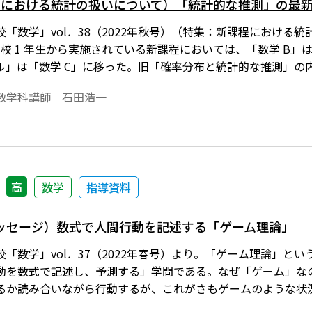
程における統計の扱いについて）「統計的な推測」の最
「数学」vol．38（2022年秋号）（特集：新課程における
の高校 1 年生から実施されている新課程においては、「数学 
ル」は「数学 C」に移った。旧「確率分布と統計的な推測」の
た一方で、新たに「仮説検定」まで教えることとなった。なお
数学科講師 石田浩一
」の中ですでに具体的な事例を用いることで理解することにな
図・四分位数」は中学に移行された。
高
数学
指導資料
ッセージ）数式で人間行動を記述する「ゲーム理論」
「数学」vol．37（2022年春号）より。「ゲーム理論」と
動を数式で記述し、予測する」学問である。なぜ「ゲーム」な
るか読み合いながら行動するが、これがさもゲームのような状
いながら価格を決定する。オークションでは、買い手はお互い