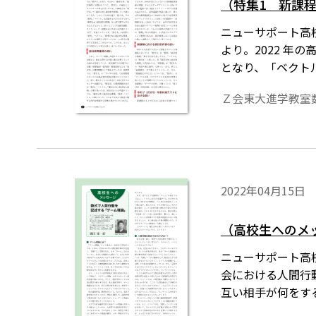
（特集1 新課
ニューサポート高校
より。2022 年
となり、「ベクト
数と確率」に移っ
Ｚ会東大進学教室
の「データの分析
っていた「箱ひげ
2022年04月15日
（高校生へのメ
ニューサポート高校
会における人間行
互い相手が何をす
価格戦略を読み合