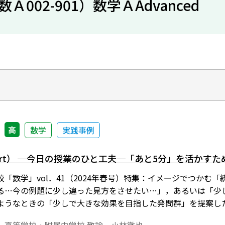
02-901）数学ＡAdvanced
高
数学
実践事例
ort） ─今日の授業のひと工夫─「あと5分」を活かす
「数学」vol．41（2024年春号）特集：イメージでつかむ
分ある…今の例題に少し違った見方をさせたい…」，あるいは「
ようなときの「少しで大きな効果を目指した発問群」を提案し