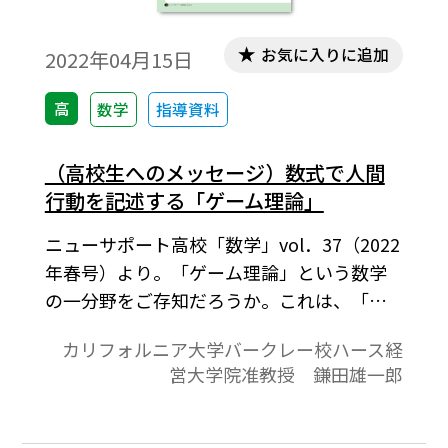
お気に入りに追加
2022年04月15日
高
数学
指導資料
（高校生へのメッセージ）数式で人間
行動を記述する「ゲーム理論」
ニューサポート高校「数学」vol．37（2022
年春号）より。「ゲーム理論」という数学
の一分野をご存知だろうか。これは、「社
会における人間行動を数式で記述し、予測
カリフォルニア大学バークレー校ハース経
する」学問である。なぜ「ゲーム」なのか
営大学院准教授 鎌田雄一郎
というと、社会には複数の人間がいて、お互
い相手が何をするか読み合いながら行動す
るが、これがさもゲームのような状況だか