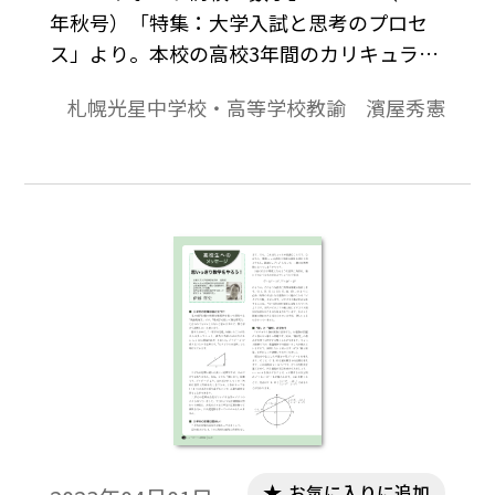
年秋号）「特集：大学入試と思考のプロセ
ス」より。本校の高校3年間のカリキュラム
（旧課程）では、1年次は数学Ⅰと数学Aを、
札幌光星中学校・高等学校教諭 濱屋秀憲
2年次は数学Ⅱと数学Bを配置しています。そ
のため、高校2年次までで数学ⅠAⅡB（数学B
は数列・ベクトル）の指導が終了し、高校3
年次の演習時間に今回紹介する上記のもの
を副教材として使用した授業を現在展開し
ています。
お気に入りに追加