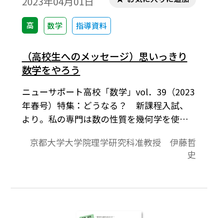
2023年04月01日
高
数学
指導資料
（高校生へのメッセージ）思いっきり
数学をやろう
ニューサポート高校「数学」vol．39（2023
年春号）特集：どうなる？ 新課程入試、
より。私の専門は数の性質を幾何学を使っ
て研究する「数論幾何学」です。『幾何学を
京都大学大学院理学研究科准教授 伊藤哲
使って数を研究？』と言われてもピンとこ
史
ないと思いますので、例を挙げて説明した
いと思います。