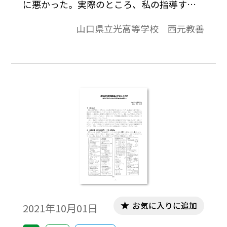
に悪かった。実際のところ、私の指導する
生徒は三角比の相互関係や正弦定理、余弦
山口県立光高等学校 西元教善
定理はもちろん、三角比の定義さえ記憶に
ない者が大半である。仮に覚えていたとし
ても基本的な計算ができない。そこで本稿
では、三角比を「比」の値ではなく「長
さ」として扱う導入を考えてみた。※文中
の数式は、「Tosho数式エディタ」で作成さ
れています。ワード文書で数式を正しく表示
するためには、「Tosho数式エディタ」が導
入されていることが必要です。会員向け無償
ダウンロードはこちら
お気に入りに追加
2021年10月01日