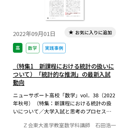
お気に入りに追加
2022年09月01日
高
数学
実践事例
（特集1 新課程における統計の扱いに
ついて）「統計的な推測」の最新入試
動向
ニューサポート高校「数学」vol．38（2022
年秋号）（特集：新課程における統計の扱
いについて／大学入試と思考のプロセス）
より。2022 年の高校 1 年生から実施されて
Ｚ会東大進学教室数学科講師 石田浩一
いる新課程においては、「数学 B」は「数