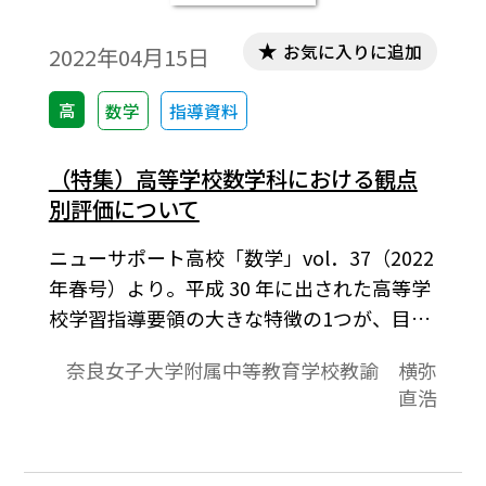
お気に入りに追加
2022年04月15日
高
数学
指導資料
（特集）高等学校数学科における観点
別評価について
ニューサポート高校「数学」vol．37（2022
年春号）より。平成 30 年に出された高等学
校学習指導要領の大きな特徴の1つが、目標
の内容であり、評価の観点である。そして、
奈良女子大学附属中等教育学校教諭 横弥
観点別評価については、4観点から3観点に
直浩
なったことも注目される。観点別評価につ
いて、今までの経緯や、今話題になっている
事柄を整理する。そして、「思考・判断・