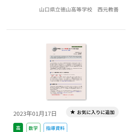
題材として、｢微分｣｢積分｣をそれぞれ「は
山口県立徳山高等学校 西元教善
(速さ)｣・｢き(距離)｣と関連づける（数学が
不得意な生徒に対する）指導法について考
察してみたい。※文中の数式は、「Tosho数
式エディタ」で作成されています。ワード文
書で数式を正しく表示するためには、
「Tosho数式エディタ」が導入されているこ
とが必要です。会員向け無償ダウンロードは
こちら
お気に入りに追加
2023年01月17日
高
数学
指導資料