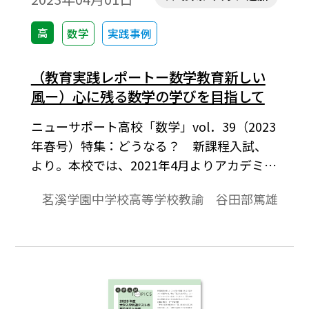
高
数学
実践事例
（教育実践レポートー数学教育新しい
風ー）心に残る数学の学びを目指して
ニューサポート高校「数学」vol．39（2023
年春号）特集：どうなる？ 新課程入試、
より。本校では、2021年4月よりアカデミア
クラスという新しいコースを開設し、2年目
茗溪学園中学校高等学校教諭 谷田部篤雄
の現在、中1生と中2生の約160名が在籍して
いる。コース名が示す通り、このクラスは
「成績上位者を集めた先取り学習と演習に
よる難関大学進学クラス」でないことはも
ちろん、「大学以降の専門的な学習や先端
的な研究に早くから取り組ませる」という