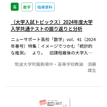
高
数学
指導資料
（大学入試トピックス）2024年度大学
入学共通テストの振り返りと分析
ニューサポート高校「数学」vol．41（2024
年春号）特集：イメージでつかむ「統計的
な推測」 より。 旧課程最後の大学入学
共通テストが行われました。今回も，問題
筑波大学附属駒場中・高等学校教諭 須藤
作成方針として打ち出された「高等学校に
雄生
おける『主体的・対話的で深い学び』の実
現に向けた授業改善のメッセージ性も考
慮」という文言を踏まえ，現場の一教員と
して，私が受け取った今年度の数学Ⅰ・A，数
学Ⅱ・Bの各問題の「メッセージ性」につい
て，ありのまま率直に述べたいと思います。