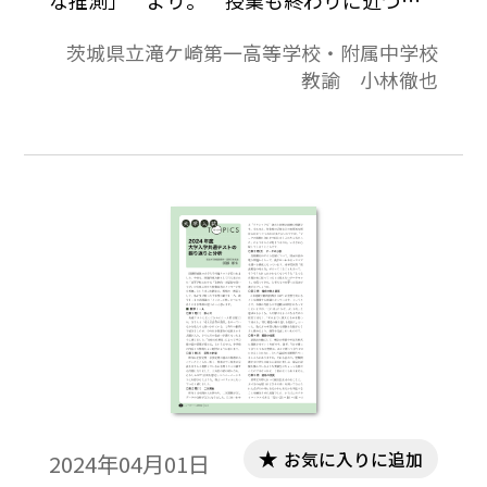
と，「あと 5 分ある…今の例題に少し違っ
茨城県立滝ケ崎第一高等学校・附属中学校
た見方をさせたい…」，あるいは「少し工
教諭 小林徹也
夫すると違った展開に…」と思うことがあ
る。本稿ではそのようなときの「少しで大
きな効果を目指した発問群」を提案した
い。
お気に入りに追加
2024年04月01日