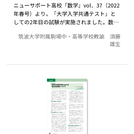
ニューサポート高校「数学」vol．37（2022
年春号）より。「大学入学共通テスト」と
しての2年目の試験が実施されました。数学
科では、試行段階から指摘されてきた「会
筑波大学附属駒場中・高等学校教諭 須藤
話文」「日常生活の文脈」などの是非に加
雄生
え、実施直後より難易度の上昇や計算量の
増大など、各所で侃々諤々の議論が行われ
ているのを、私も聞き及んでいます。