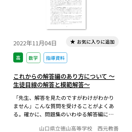
お気に入りに追加
2022年11月04日
高
数学
指導資料
これからの解答編のあり方について ～
生徒目線の解答と模範解答～
「先生、解答を見たのですがわけがわかり
ません」――こんな質問を受けることがよくあ
る。確かに、問題集のいわゆる解答編には
正統的ではあるものの、力が足りない生徒
山口県立徳山高等学校 西元教善
にはわかりづらい―消化しづらい―ものが