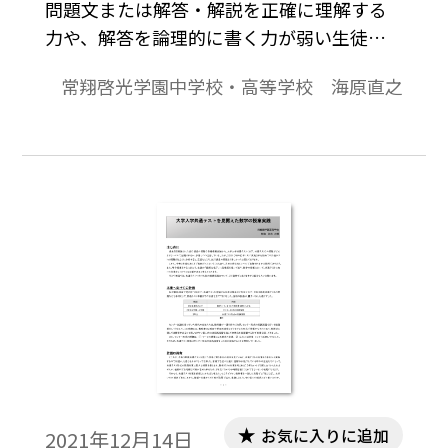
問題文または解答・解説を正確に理解する
力や、解答を論理的に書く力が弱い生徒が
多いと感じ続けてきました。私は、生徒が
常翔啓光学園中学校・高等学校 海原直之
こうした状況を自ら克服するには、指導者
側がどのように留意すればよいのかを、常
に模索し続けてきたと言っても過言ではあ
りません。そこで本稿では、私の指導実践
の事例を２つご紹介したいと思います。
お気に入りに追加
2021年12月14日