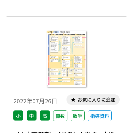
列」「統計的な推測」「数学と社会生活」
となり、「ベクトル」は「数学 C」に移っ
た。旧「確率分布と統計的な推測」の内容
からは、「期待値」が「数学 A」の「場合の
数と確率」に移った一方で、新たに「仮説
検定」まで教えることとなった。なお、
「仮説検定の考え方」については、「数学
Ⅰ」の「データの分析」の中ですでに具体的
な事例を用いることで理解することになっ
ている。また旧課程の「データの分析」で
扱っていた「箱ひげ図・四分位数」は中学
に移行された。
お気に入りに追加
2022年07月26日
小
中
高
算数
数学
指導資料