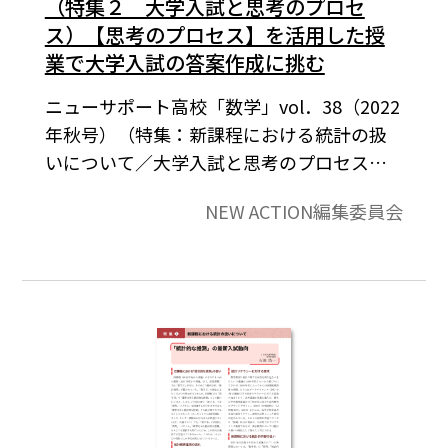
（特集２ 大学入試と思考のプロセ
ス）【思考のプロセス】を活用した授
業で大学入試の答案作成に挑む
ニューサポート高校「数学」vol．38（2022
年秋号）（特集：新課程における統計の扱
いについて／大学入試と思考のプロセス）
より。本稿では、NEW ACTION シリーズ、
NEW ACTION編集委員会
特にその大きな特徴である【思考のプロセ
ス】を活用した授業例を紹介します。また、
今年出題された難関大学の入試問題を、
【思考のプロセス】をもとに分析したいと
思います。