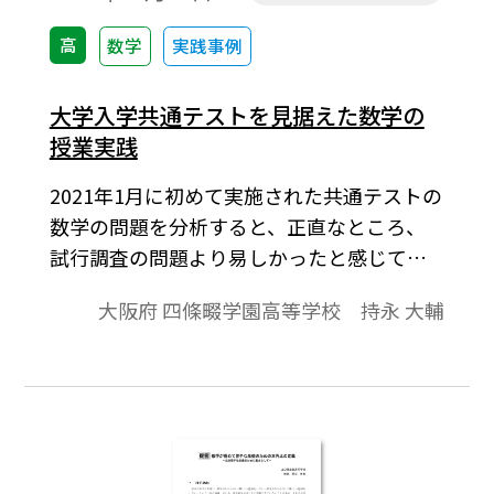
高
数学
実践事例
大学入学共通テストを見据えた数学の
授業実践
2021年1月に初めて実施された共通テストの
数学の問題を分析すると、正直なところ、
試行調査の問題より易しかったと感じてい
ます。しかし次年度も同様のレベルかは疑問
大阪府 四條畷学園高等学校 持永 大輔
であり、また、昨今の生徒の「読解力低
下」に危機感を抱いていることもあり、共
通テストに向けた十分な対策が求められま
す。そこで本稿では、共通テストへ向けた私
の数学の授業実践について、ごく簡単では
ありますがご紹介したいと思います。