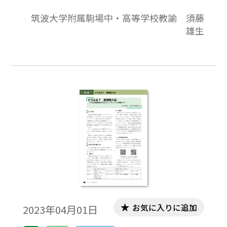
返りと分析について書かせていただくこと
筑波大学附属駒場中・高等学校教諭 須藤
になりました。大学入試センターでは、大
雄生
学入学共通テストの問題作成方針として、
「高等学校における『主体的・対話的で深
い学び』の実現に向けた授業改善のメッセ
ージ性も考慮」という文言を明記していま
す。本稿では、現場の一教員として、私が今
年度の数学Ⅰ・Ａ、数学Ⅱ・Ｂ の各問題から
どんな「メッセージ性」を受け取ったか、
率直に述べていきたいと思います。
お気に入りに追加
2023年04月01日