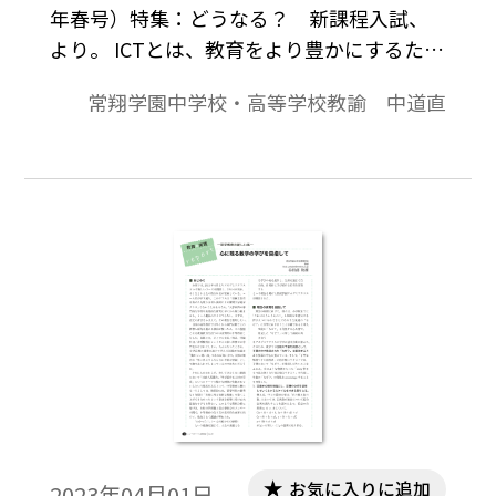
年春号）特集：どうなる？ 新課程入試、
より。 ICTとは、教育をより豊かにするため
のツールであり、それ自体が目的ではあり
常翔学園中学校・高等学校教諭 中道直
ません。私は「学習をわかりやすくするた
め」に ICTを活用しています。そのため、
ICTは授業目的を果たすためのツールという
前提を崩さずに、「利用できるところで利
用する」程度に留めています。そして、 ICT
を利用する最大のメリットは、「授業時間
の効率化」です。50分という限られた授業
時間において、生徒たちによりたくさんの
充実感や達成感を感じてもらうためにどう
ICTを活用するのが適当か日々試行錯誤して
います。
お気に入りに追加
2023年04月01日