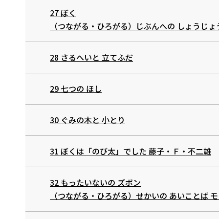
27 ぼく
（つながる・ひろがる）じぶんへの しょうじょ
28 さるへいと 立てふだ
29 七つの ほし
30 ぐみの木と 小とり
31 ぼくは「のび太」でした ――藤子・Ｆ・不二雄
32 もったいないの ズボン
（つながる・ひろがる）せかいの あいことば ――