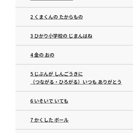
2 くまくんの たからもの
3 ひかり小学校の じまんはね
4 金の おの
5 じぶんが しんごうきに
（つながる・ひろがる）いつも ありがとう
6 いそいで いても
7 かくした ボール