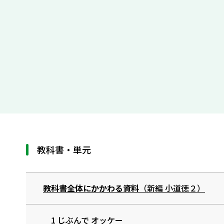
教科書・単元
教科書全体にかかわる資料
（新編 小道徳２）
1 じぶんで オッケー