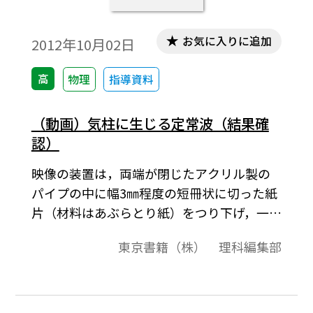
お気に入りに追加
2012年10月02日
高
物理
指導資料
（動画）気柱に生じる定常波（結果確
認）
映像の装置は，両端が閉じたアクリル製の
パイプの中に幅3㎜程度の短冊状に切った紙
片（材料はあぶらとり紙）をつり下げ，一端
に音源としてスピーカー（ホーン型スピー
東京書籍（株） 理科編集部
カドライバ）を取り付けた構造の気柱共鳴
管です。スピーカーから発生させる音波の振
動数を徐々に大きくしていくと，固有振動
数と一致するとき，管内の気柱に定常波が