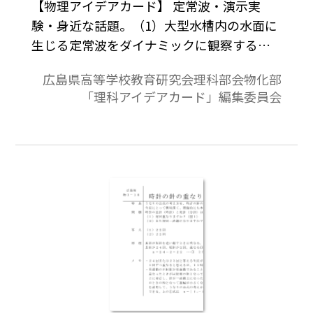
【物理アイデアカード】 定常波・演示実
験・身近な話題。（1）大型水槽内の水面に
生じる定常波をダイナミックに観察するこ
とによって表面波や定常波などの波動現象
広島県高等学校教育研究会理科部会物化部
を理解させる。（2）弦の振動特に定常波を
「理科アイデアカード」編集委員会
効果的に観察できる。（3）ギターを使っ
て，弦の定常波により生じる音（基本音，
倍音）を聴き，定常波の波長と振動数の関
係を学習する導入とする。広島県高等学校
教育研究会理科部会物化部「理科アイデア
カード」編集委員会 物理班作成「理科アイ
デアカード・物理編第Ⅲ集」より。