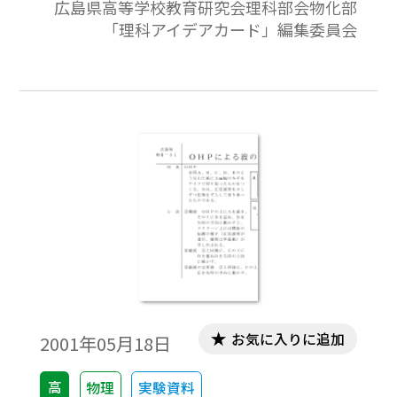
広島県高等学校教育研究会理科部会物化部
あった。ＶＴＲを利用することによって，
「理科アイデアカード」編集委員会
ゆっくりと観察でき，ある程度定量的に分
析できる。広島県高等学校教育研究会理科
部会物化部「理科アイデアカード」編集委
員会 物理班作成「理科アイデアカード・物
理編第Ⅲ集」より。
お気に入りに追加
2001年05月18日
高
物理
実験資料