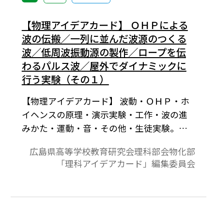
【物理アイデアカード】 ＯＨＰによる
波の伝搬／一列に並んだ波源のつくる
波／低周波振動源の製作／ロープを伝
わるパルス波／屋外でダイナミックに
行う実験（その１）
【物理アイデアカード】 波動・ＯＨＰ・ホ
イヘンスの原理・演示実験・工作・波の進
みかた・運動・音・その他・生徒実験。
（1）ＯＨＰによる波の伝搬の説明。（2）
広島県高等学校教育研究会理科部会物化部
一つ一つのゴルフ・ボールのつくる波は円
「理科アイデアカード」編集委員会
形波のはずであるが，現れる波は平行波と
なるこの現象はホイヘンスの原理の考え方
の基礎となる。（3）物理関係の振動源で各
種実験を行う際，適切な振動数を得るのが