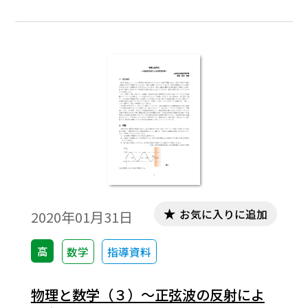
ってきた。今回紹介するストロボ光源内蔵
型弦の振動実験装置もその一つで、ストロ
ボ装置を備えることによって、弦が描く曲
線の様子を容易に観察できる点が特徴であ
る。一般的な弦の振動実験は、固有振動の
計測だけを目的として行う場合が多いが、
LED によるストロボ光源を併用した今回の
装置では、デューティー比を小さくすれば
各瞬間の鮮明な波形が観察でき、逆に大き
くすれば各点で 単振動をする媒質の振動の
速さの違いを残像の幅と明るさから把握で
きるなど、弦の振動をより多くの切り口か
お気に入りに追加
2020年01月31日
ら観察できるようになった。
高
数学
指導資料
物理と数学（３）～正弦波の反射によ