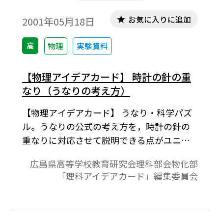
お気に入りに追加
2001年05月18日
高
物理
実験資料
【物理アイデアカード】 時計の針の重
なり（うなりの考え方）
【物理アイデアカード】 うなり・科学パズ
ル。うなりの公式の考え方を，時計の針の
重なりに対応させて説明できる点がユニー
クであり，生徒にとって興味深く，理論的に
広島県高等学校教育研究会理科部会物化部
も本質をよく理解させることができる。広
「理科アイデアカード」編集委員会
島県高等学校教育研究会理科部会物化部
「理科アイデアカード」編集委員会 物理班
作成「理科アイデアカード・物理編第Ⅲ集」