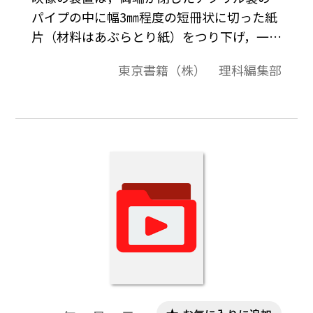
パイプの中に幅3㎜程度の短冊状に切った紙
片（材料はあぶらとり紙）をつり下げ，一端
に音源としてスピーカー（ホーン型スピー
東京書籍（株） 理科編集部
カドライバ）を取り付けた構造の気柱共鳴
管です。スピーカーから発生させる音波の振
動数を徐々に大きくしていくと，固有振動
数と一致するとき，管内の気柱に定常波が
発生します。この映像では，定常波ができた
ときの空気の振動のようすを紙片の動きで
見ることができます。