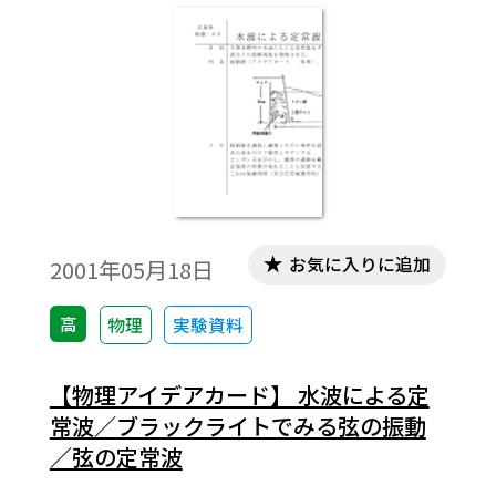
難しいこともあったが，電動ドリルを利用
することによって力が強くてわかり易い振
動源を作ることができた。スライダックを
利用して，電動ハンドドリルを低圧（40
Ｖ）で動かすことによって，ゆっくりとし
た適度な低周波振動源を作ることができ
た。（4）弦を伝わる波の速さについて目で
実感する。（5）天気の良い日には，時には
屋外でダイナミックに実験を行うのも楽し
お気に入りに追加
2001年05月18日
い。実際に行われている例のなかで，スト
ップウォッチを使うものを挙げてみた。広
高
物理
実験資料
島県高等学校教育研究会理科部会物化部
「理科アイデアカード」編集委員会 物理班
【物理アイデアカード】 水波による定
作成「理科アイデアカード・物理編第Ⅲ集」
常波／ブラックライトでみる弦の振動
より。
／弦の定常波