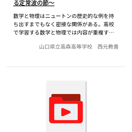
る定常波の節～
数学と物理はニュートンの歴史的な例を持
ち出すまでもなく密接な関係がある。高校
で学習する数学と物理では内容が重複する
ことが多い。時には運動とエネルギーにお
山口県立高森高等学校 西元教善
ける三角比や微積分のように数学で学習す
るよりも物理で先に学習することさえあ
る。数学と理科が教科の垣根を越えて連携
をとればそれぞれの教科・科目において効
果的な学習が図れると思うのであるが，諸
般の事情で思うようにならないのが現状で
ある。本稿では，生徒の質問を受けた事例
を紹介する。