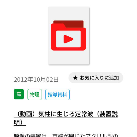
発生します。この映像では，定常波ができた
ときの空気の振動のようすを紙片の動きで
見ることができます。実験結果を示しまし
た。
お気に入りに追加
2012年10月02日
高
物理
指導資料
（動画）気柱に生じる定常波（装置説
明）
映像の装置は，両端が閉じたアクリル製の