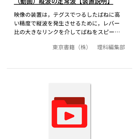
（動画）縦波の定常波【装置説明】
映像の装置は，テグスでつるしたばねに高
い精度で縦波を発生させるために，レバー
比の大きなリンクを介してばねをスピーカ
ーで駆動する装置です。ばねの基本振動数は
東京書籍（株） 理科編集部
0.5Hzなので，2.0Hzで振動させると4倍振動
の定常波が発生します。