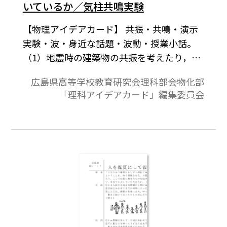
いているか／気柱共鳴実験
【物理アイデアカード】 共振・共鳴・演示
実験・波・身近な話題・波動・授業小話。
（1）地震時の建築物の共振を考えたり，長
さや幅と共振振動数の関係などについて低
広島県高等学校教育研究会理科部会物化部
周波振動源を利用して演示実験する。（2）
「理科アイデアカード」編集委員会
簡単であるが，生徒が興味を持つ実験であ
る。（3）共鳴の原理と共鳴箱の働きについ
て耳を通して実感し考察する。（4）共鳴箱
がどんな役割をしているか，共鳴箱がどん
な特徴をもっているか。授業の導入に使え
る。（5）教室全体に十分聞こえ，かつ大変
簡易な気柱共鳴実験。広島県高等学校教育
研究会理科部会物化部「理科アイデアカー
ド」編集委員会 物理班作成「理科アイデア