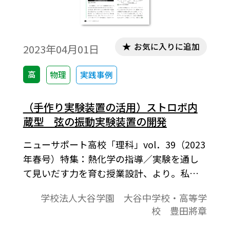
お気に入りに追加
2023年04月01日
高
物理
実践事例
（手作り実験装置の活用）ストロボ内
蔵型 弦の振動実験装置の開発
ニューサポート高校「理科」vol．39（2023
年春号）特集：熱化学の指導／実験を通し
て見いだす力を育む授業設計、より。私は
これまでバンデグラフ起電機、水面波実験
学校法人大谷学園 大谷中学校・高等学
装置などの装置を手作りし、生徒の意見を
校 豊田將章
取り入れながら改良を重ねる取り組みを行