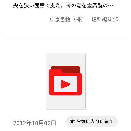
央を狭い面積で支え，棒の端を金属製のハ
ンマーで軽くたたくと軸に垂直にたたいた
東京書籍（株） 理科編集部
ときは横波，軸方向にたたくと縦波の基本
振動がそれぞれ発生します。たたいたときに
発生する音の高さが異なりますが，これは
金属棒の剛性が，軸に垂直の方向と軸方向
とで異なることによります。映像では，ホー
ムセンターで購入した直径8mm，長さ1.0m
のアルミ製の丸棒を使っています。コツが必
要ですが，棒を偶数で等分したところを同
様に支えてたたくと，2倍振動，3倍振動，
…の定常波を発生させることができます。
お気に入りに追加
2012年10月02日