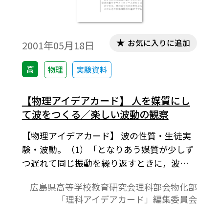
カード・物理編第Ⅲ集」より。
お気に入りに追加
2001年05月18日
高
物理
実験資料
【物理アイデアカード】 人を媒質にし
て波をつくる／楽しい波動の観察
【物理アイデアカード】 波の性質・生徒実
験・波動。（1）「となりあう媒質が少しず
つ遅れて同じ振動を繰り返すときに，波が
発生し進行する。」ということを，体で理
広島県高等学校教育研究会理科部会物化部
解させる。予想以上の効果があり，また興
「理科アイデアカード」編集委員会
味づけとしても有効であろう。ここでは最
も簡単なものを紹介するが，いろいろなバ