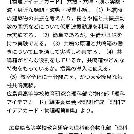
【物理アイデアカード】 共振・共鳴・演示実験・
波・身近な話題・波動・授業小話。（1）地震時
の建築物の共振を考えたり，長さや幅と共振振動
数の関係などについて低周波振動源を利用して演
示実験する。（2）簡単であるが，生徒が興味を
持つ実験である。（3）共鳴の原理と共鳴箱の働
きについて耳を通して実感し考察する。（4）共
鳴箱がどんな役割をしているか，共鳴箱がどんな
特徴をもっているか。授業の導入に使える。
（5）教室全体に十分聞こえ，かつ大変簡易な気
柱共鳴実験。
広島県高等学校教育研究会理科部会物化部「理科
アイデアカード」編集委員会 物理班作成「理科ア
イデアカード・物理編第Ⅲ集」より。
広島県高等学校教育研究会理科部会物化部「理科