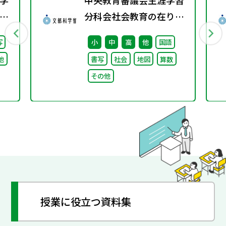
学
中央教育審議会生涯学習
校
分科会社会教育の在り方
）
に関する特別部会（第1
写
小
中
高
他
国語
る
回） 配布資料
他
書写
社会
地図
算数
け
その他
論
授業に役立つ資料集