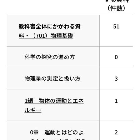
（件数）
教科書全体にかかわる資
51
料
・（701）物理基礎
科学の探究の進め方
0
物理量の測定と扱い方
3
1編 物体の運動とエネ
1
ルギー
0章 運動とはどのよ
2