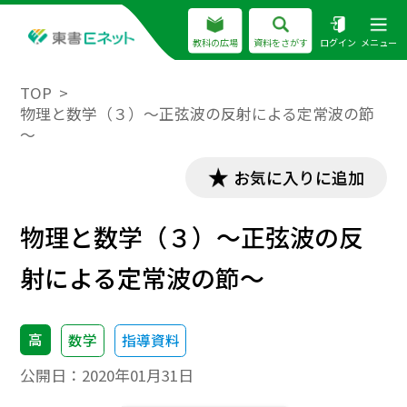
教科の広場
資料をさがす
ログイン
メニュー
TOP
物理と数学（３）～正弦波の反射による定常波の節
～
お気に入りに追加
物理と数学（３）～正弦波の反
射による定常波の節～
高
数学
指導資料
公開日：
2020年01月31日