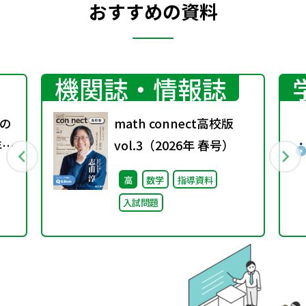
おすすめの資料
機関誌・情報誌
の
math connect高校版
年入
vol.3（2026年 春号）
リ
高
数学
指導資料
入試問題