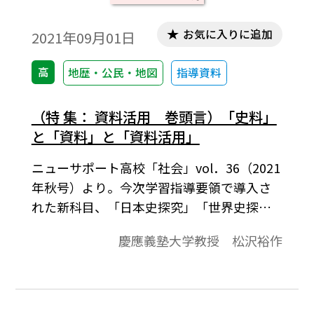
ないだろうか。そこで本稿では、筆者によ
る最近の日本史 B 実践を振り返りながら、
お気に入りに追加
2021年09月01日
歴史学習で「変わらないこと」に着目し、
新課程、新科目への向き合い方について、
高
地歴・公民・地図
指導資料
課題（懸念）も含めて考察した。
（特 集： 資料活用 巻頭言）「史料」
と「資料」と「資料活用」
ニューサポート高校「社会」vol．36（2021
年秋号）より。今次学習指導要領で導入さ
れた新科目、「日本史探究」「世界史探
究」では、「資料」の活用が重視されてい
慶應義塾大学教授 松沢裕作
ることは周知のことに属しよう。そこで言
われる「資料」とは、たとえば「日本史探
究」の、学習指導要領「内容の取扱い」
で、「日記、書簡、自伝、公文書、新聞、