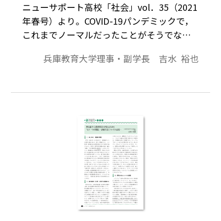
ニューサポート高校「社会」vol．35（2021
年春号）より。COVID-19パンデミックで，
これまでノーマルだったことがそうでなく
なり，新しい枠組みに対応できる力，そし
兵庫教育大学理事・副学長 吉水 裕也
て，できなくなったことではなく，今できる
ことは何かを考えるようなメンタリティが
改めて問われています。大学教育も遠隔・オ
ンラインと対面指導のハイブリッド化が一
気に促進され，さらに決められた時間に授
業を受けるという学び方だけではなく，オ
ンデマンドで提供される学習材を用いて，
自ら計画的に時間設定して学ぶこととの組
み合わせが可能となる学び方が一層拡充さ
れるでしょう。そのような変化の中で，将来
教員として活躍する人を養成する大学が，
どんな力を入学試験で求めるのかについて