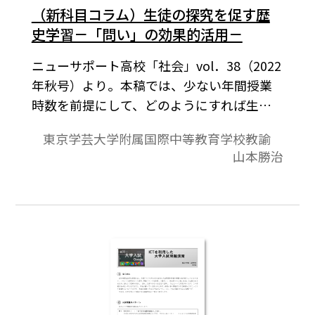
（新科目コラム）生徒の探究を促す歴
史学習－「問い」の効果的活用－
ニューサポート高校「社会」vol．38（2022
年秋号）より。本稿では、少ない年間授業
時数を前提にして、どのようにすれば生徒
たち自身が探究する歴史学習に転換するこ
東京学芸大学附属国際中等教育学校教諭
とができるのか、「問い」の設定の仕方と
山本勝治
いう点から迫っていきたい。そして、上記
のような授業担当者の悩みや欲求不満感が
少しでも解消されることを願っている。