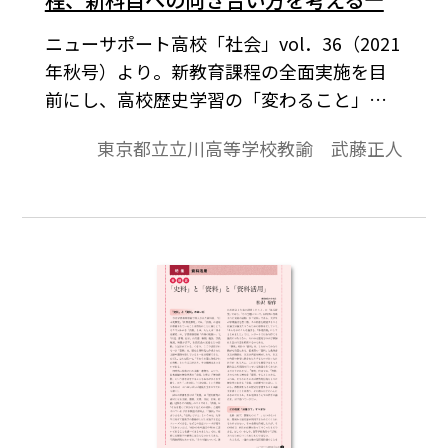
ニューサポート高校「社会」vol．36（2021
年秋号）より。新教育課程の全面実施を目
前にし、高校歴史学習の「変わること」が
ますます注目されている。各種新設科目、
東京都立立川高等学校教諭 武藤正人
「アクティブ・ラーニング」「カリキュラ
ム・マネジメント」「コンテンツ・ベース
からコンピテンシー・ベースへ」といった
用語や概念など、まるで新課程がはじまっ
たとたんに教室の風景が一変するような印
象さえ受ける。しかし、新学習指導要領
（新課程）は現行学習指導要領（現行課
程）の「改訂」であり、引き継がれている
点も多い。新課程、新科目に向き合う前
に、現行課程までの歴史学習を振り返り、
「不易」の部分を確認することも必要では