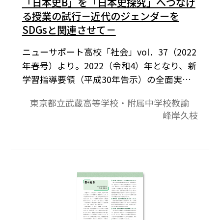
「日本史B」を「日本史探究」へつなげ
る授業の試行－近代のジェンダーを
SDGsと関連させて－
ニューサポート高校「社会」vol．37（2022
年春号）より。2022（令和4）年となり、新
学習指導要領（平成30年告示）の全面実施
を迎えた。各学校がカリキュラム・マネジ
東京都立武蔵高等学校・附属中学校教諭
メントの視点で教育課程を編成し、実施す
峰岸久枝
ることになる。学校現場は、引き続き新型
コロナウイルス感染症の対応をしつつ、状
況に合わせてオンライン授業や対面授業等
を組み合わせて実施しているところであ
る。