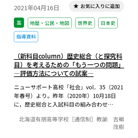
考えたいと思います。
お気に入りに追加
2021年04月16日
高
地歴・公民・地図
世界史
日本史
指導資料
（新科目column）歴史総合（と探究科
目）を考えるための「もう一つの問題」
―評価方法についての試案―
ニューサポート高校「社会」vol．35（2021
年春号）より。昨年（2020年）10月18日
に，歴史総合と入試科目の組み合わせ
（案）が報道された。この結果，歴史総合
北海道有朋高等学校［通信制］教諭 吉嶺
を各探究科目の中に内容的に組み入れた，5
茂樹
単位（標準単位設置の場合）通史「講義」