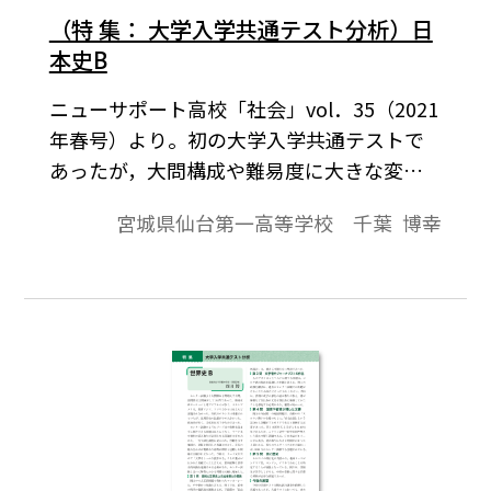
始まるからである。
（特 集： 大学入学共通テスト分析）日
本史B
ニューサポート高校「社会」vol．35（2021
年春号）より。初の大学入学共通テストで
あったが，大問構成や難易度に大きな変化
はなかった。しかし，出題形式は思考力・
宮城県仙台第一高等学校 千葉 博幸
判断力を問うものに大きく舵が切られ，各
大問で多様な資史料が扱われた。いずれの
大問でもテーマ設定が明確化され，学習活
動の場面設定が意識されている。出題形式
については，正文選択問題が大幅に減少
し，関連事項の組み合わせ問題が倍増し
た。また，小問数が32題に減少し，それに
伴って4点配点の設問が生じたことにも注意
が必要だ。