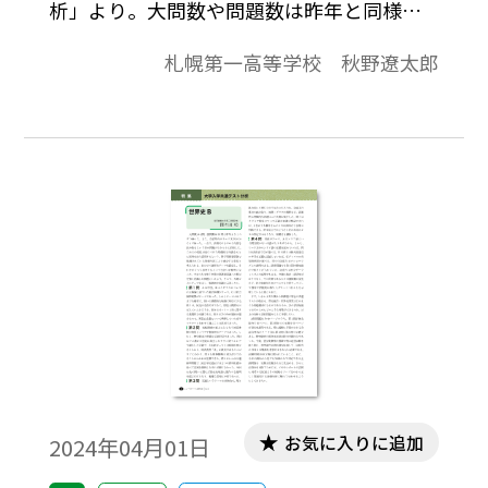
析」より。大問数や問題数は昨年と同様だ
ったが、受験生にとって難易度は昨年より
札幌第一高等学校 秋野遼太郎
も上がったと思われる。その原因の一つは
受験生の学習がおろそかになりがちな文化
史の知識が求められる問題が昨年度は 2 問
程度だったところから 8 問程度と大きく増
加したこと。そしてセンター試験から共通
テストになって増加した「史料から正確に
情報を取得し、日本史の知識を踏まえてそ
れを解釈して正答を選ぶ問題（いわゆる歴
史的思考力を問う問題）」が、数は 11～12
問程度とほとんど変わらなかったものの、
史料読み取りの難度（解釈ではなく情報取
得のレベル）が上がったことで正答を選び
にくくなったことによる。
お気に入りに追加
2024年04月01日