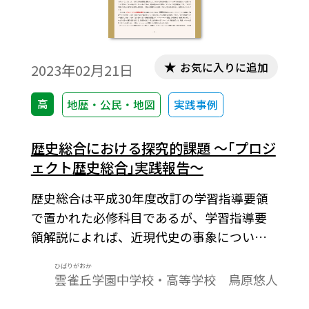
お気に入りに追加
2023年02月21日
高
地歴・公民・地図
実践事例
歴史総合における探究的課題 ～｢プロジ
ェクト歴史総合｣実践報告～
歴史総合は平成30年度改訂の学習指導要領
で置かれた必修科目であるが、学習指導要
領解説によれば、近現代史の事象につい
て、特に現代的諸課題との関わりの中で、歴
ひばりがおか
史的な見方・考え方を働かせることができ
雲雀丘
学園中学校・高等学校 鳥原悠人
る学習内容を計画することが求められてい