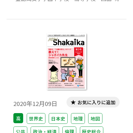
らが多く，ラテンアメリカ，東南アジア，ア
フリカからはほとんど出題されなかった。
年代のバランスは考慮されていたが，近現
代史の比重がやや大きかった。政治史が多
く，文化史は若干少なめであった。
お気に入りに追加
2020年12月09日
高
世界史
日本史
地理
地図
公共
政治・経済
倫理
歴史総合