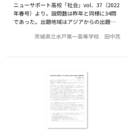
ニューサポート高校「社会」vol．37（2022
年春号）より。設問数は昨年と同様に34問
であった。出題地域はアジアからの出題が
半分を占め、対してヨーロッパからの出題
茨城県立水戸第一高等学校 田中亮
は 3 分の 1 程度に抑えられた。東南アジ
ア・アフリカに関連する出題が多く、オセ
アニアからも 3 問出題された。年代のバラ
ンスは近現代史の比重がそれ以前の時代に
比べて多く、特に古代史からの出題は少な
かった。また、政治史が多くを占め、文化
史からの出題は 1 問だけであった。