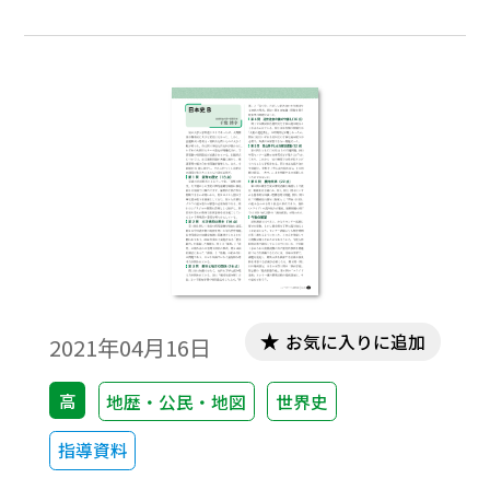
では受験対策上無理なことがはっきりし
た。歴史総合と各探究科目は，目的とする
内容と方法論が異なるから違う科目なので
あって，同じ近現代史を扱うにしても，扱う
視点が異なってこなければならない。つま
り「近現代史は先に歴史総合でやるから世
界史探究は前近代史（18世紀くらいま
で？）」というやり方はできないと思われ
る。このことを分析するためにも，本年度
（2021年1月）から行われる令和3～令和6年
度までの4年分の大学入学共通テスト「世界
史B・世界史A・日本史B・日本史A」の本試
お気に入りに追加
2021年04月16日
験・追試験問題分析が欠かせないⅰ。この4年
分の本試験と追試験の問題を分析して，予
高
地歴・公民・地図
世界史
備校などの模擬試験は作成され，さらに言
指導資料
うまでもなく，受験の前に新科目の学習が