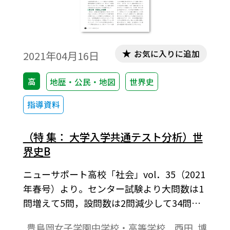
お気に入りに追加
2021年04月16日
高
地歴・公民・地図
世界史
指導資料
（特 集： 大学入学共通テスト分析）世
界史B
ニューサポート高校「社会」vol．35（2021
年春号）より。センター試験より大問数は1
問増えて5問，設問数は2問減少して34問で
あった。地域は西ヨーロッパと東アジアか
豊島岡女子学園中学校・高等学校 西田 博