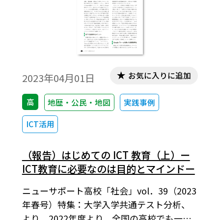
設定し、それをめぐって思考するという色
合いが鮮明となった。すなわち令和 7 年度
の新課程問題への移行を強く意識した問題
といえよう。そこで、大問ごとにテーマを示
し、特徴的な問題に言及したい。
お気に入りに追加
2023年04月01日
高
地歴・公民・地図
実践事例
ICT活用
（報告）はじめての ICT 教育（上）ー
ICT教育に必要なのは目的とマインドー
ニューサポート高校「社会」vol．39（2023
年春号）特集：大学入学共通テスト分析、
より。2022年度より、全国の高校でも一人1