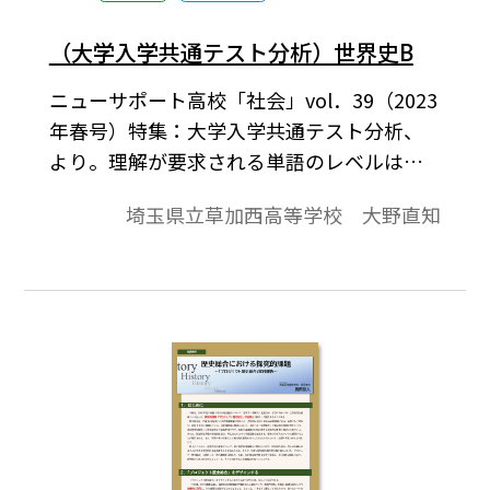
（大学入学共通テスト分析）世界史B
ニューサポート高校「社会」vol．39（2023
年春号）特集：大学入学共通テスト分析、
より。理解が要求される単語のレベルは教
科書の本文に記載されるような基本事項が
埼玉県立草加西高等学校 大野直知
多数であるものの、知識を直接的に問う単
純な問題が減少した。その代わりに、多数
な資料やリード文をしっかり読み取り、必
要な情報を的確に捉える力が求められる問
題が多かった。以下では、今年の問題で特
徴的な設問を精選して分析を試みたい。