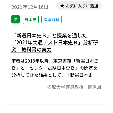
お気に入りに追加
2021年12月16日
高
日本史
指導資料
「新選日本史Ｂ」と授業を通した
「2021年共通テスト日本史Ｂ」分析研
究／教科書の実力
筆者は2013年以降、東京書籍「新選日本史
Ｂ」と「センター試験日本史Ｂ」の関連を
分析してきた結果として、「新選日本史
Ｂ」の内容だけで十分高得点を取れること
多摩大学客員教授 関秀雄
を証明してきました。では、2021年1月に初
めて実施された大学入学共通テストではど
うだったか。本稿では、2021年「共通テス
ト日本史Ｂ」との関連を詳細に分析します。