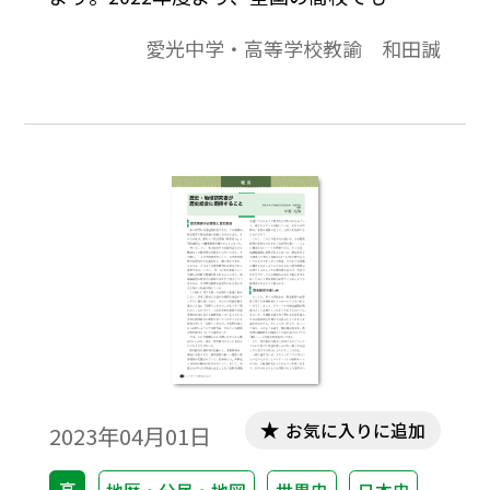
台端末の導入が本格的に始まった。私の勤
愛光中学・高等学校教諭 和田誠
務校（私立中高校一貫校）では6年前から
ICT 教育を開始し、小学校では一人1台 iPad
を、高校では一人1台 Chromebookを導入
し、授業や課外活動、学級活動、校務など
で活用している。また私は2017年にロイロ
認定ティーチャー、2019年に Google 認定
イノベーター、2021年に Google 認定トレ
ーナー、2022年にロイロ授業デザイントレ
ーナーなどの資格を取得し、 ICT教育に関す
る実践を重ねてきた。
お気に入りに追加
2023年04月01日
高