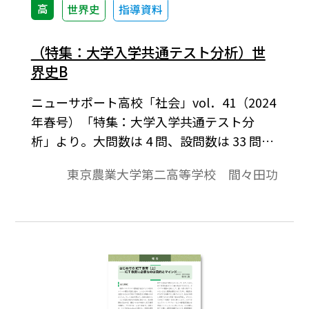
高
世界史
指導資料
（特集：大学入学共通テスト分析）世
界史B
ニューサポート高校「社会」vol．41（2024
年春号）「特集：大学入学共通テスト分
析」より。大問数は 4 問、設問数は 33 問と
昨年より 1 つずつ減った。また、会話形式
東京農業大学第二高等学校 間々田功
のリード文が 10 から 4 に減った。一方で、
資料そのものから内容を読み取るという形
の問題が 3 から 6 に倍増した。これらの変
化は身につけた基礎的な知識をもとに資料
を自ら活用するという、新学習指導要領で
強調されている指導内容により適合する変
化と考えられる。あわせて適切なテーマを