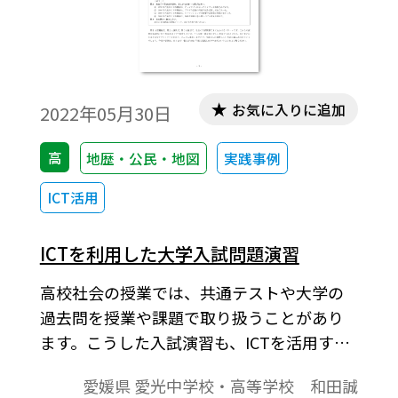
お気に入りに追加
2022年05月30日
高
地歴・公民・地図
実践事例
ICT活用
ICTを利用した大学入試問題演習
高校社会の授業では、共通テストや大学の
過去問を授業や課題で取り扱うことがあり
ます。こうした入試演習も、ICTを活用すれ
ば時間と労力をより効率化・省力化できま
愛媛県 愛光中学校・高等学校 和田誠
す。空欄補充・選択式問題だけでなく、論述