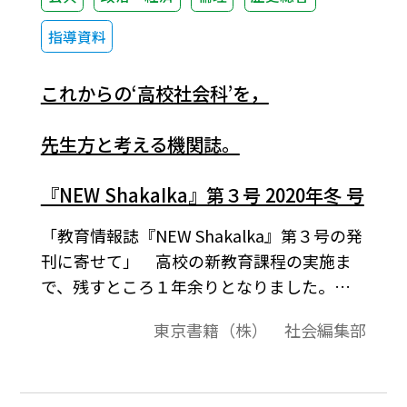
指導資料
これからの‘高校社会科’を，
先生方と考える機関誌。
『NEW ShakaIka』第３号 2020年冬 号
「教育情報誌『NEW Shakalka』第３号の発
刊に寄せて」 高校の新教育課程の実施ま
で、残すところ１年余りとなりました。年
明け早々に第１回となる大学入学共通テス
東京書籍（株） 社会編集部
トの実施が予定されておりますが、つい先
日には、新課程における同テストの教科・
科目の検討案も報じられたところです。 ま