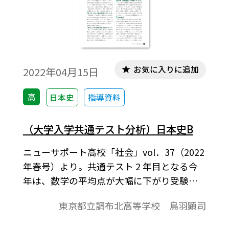
お気に入りに追加
2022年04月15日
高
日本史
指導資料
（大学入学共通テスト分析）日本史B
ニューサポート高校「社会」vol．37（2022
年春号）より。共通テスト 2 年目となる今
年は、数学の平均点が大幅に下がり受験生
に衝撃を与えたが、日本史Bも昨年に比べて
東京都立調布北高等学校 鳥羽顕司
10点以上平均点を下げ（52.81 点）、センタ
ー試験時代も含めて過去最低点となった。