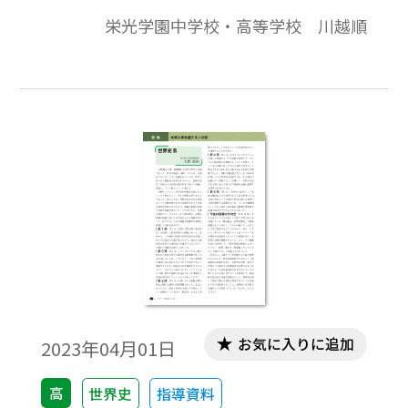
題の多かった社会・経済史の割合はやや減
栄光学園中学校・高等学校 川越順
少したが、政治史を中心に経済史・外交
史・文化史と幅広く出題された。さらに分
野横断的な設問も多く総合的な理解が求め
られた。
お気に入りに追加
2023年04月01日
高
世界史
指導資料