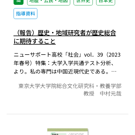
地歴・公民・地図
世界史
日本史
指導資料
（報告）歴史・地域研究者が歴史総合
に期待すること
ニューサポート高校「社会」vol．39（2023
年春号）特集：大学入学共通テスト分析、
より。私の専門は中国近現代史である。こ
の領域は、歴史教育や歴史認識の話題と不
東京大学大学院総合文化研究科・教養学部
可分である。そのため私は、縁あって東京
教授 中村元哉
書籍『世界史 A』と『歴史総合』の編集委員
を務めることになった。幸いなことに、私
は高校生と直接対話できる機会をこの数年
間に何度もいただいてきた。その際に、一
人の中国研究者として、なぜ歴史教育が必