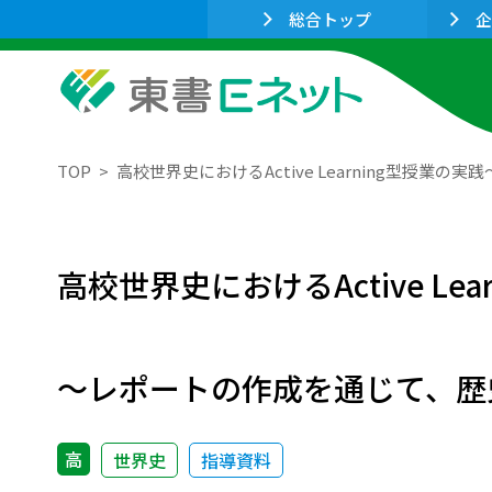
総合トップ
企
TOP
高校世界史におけるActive Learning型
高校世界史におけるActive Lea
～レポートの作成を通じて、歴
高
世界史
指導資料