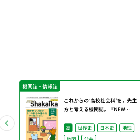
機関誌・情報誌
分
これからの‘高校社会科’を，先生
方と考える機関誌。『NEW
ShakaIka』 2025年秋号"
高
世界史
日本史
地理
地図
公共