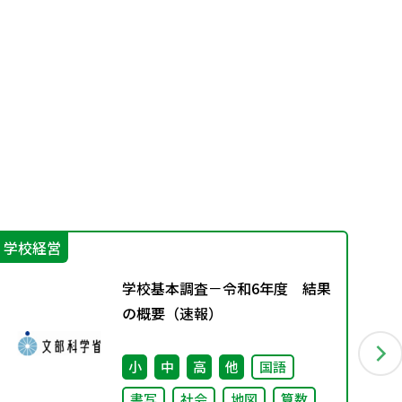
学校経営
指
学校基本調査－令和6年度 結果
の概要（速報）
小
中
高
他
国語
書写
社会
地図
算数