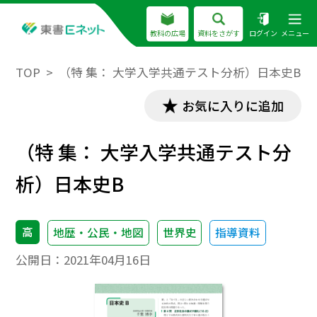
教科の広場
資料をさがす
ログイン
メニュー
TOP
（特 集： 大学入学共通テスト分析）日本史B
お気に入りに追加
（特 集： 大学入学共通テスト分
析）日本史B
高
地歴・公民・地図
世界史
指導資料
公開日：
2021年04月16日