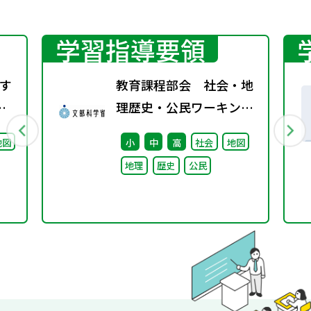
学習指導要領
す
教育課程部会 社会・地
配
理歴史・公民ワーキング
（第2回） 配付資料
地図
小
中
高
社会
地図
地理
歴史
公民