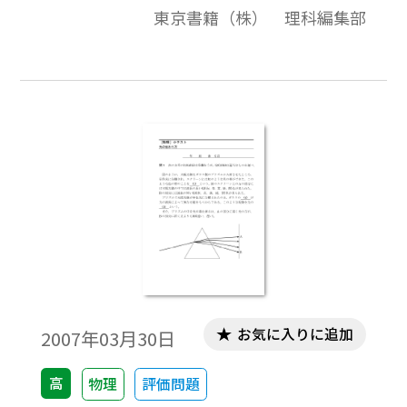
東京書籍（株） 理科編集部
を，前の時間の復習として利用できます。
お気に入りに追加
2007年03月30日
高
物理
評価問題