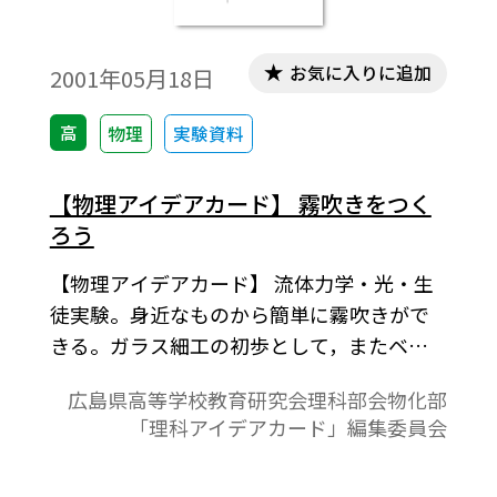
の影響力が及ぶ空間を磁界といいます。この
電界と磁界の振動は空間を伝わります。この
波が電磁波です。この電磁波が真空中を伝わ
お気に入りに追加
2001年05月18日
る速度は光速と同じです。
高
物理
実験資料
【物理アイデアカード】 霧吹きをつく
ろう
【物理アイデアカード】 流体力学・光・生
徒実験。身近なものから簡単に霧吹きがで
きる。ガラス細工の初歩として，またベル
ヌーイの定理の説明に使える。さらに，製
広島県高等学校教育研究会理科部会物化部
作した霧吹きで人口の虹を観察できるの
「理科アイデアカード」編集委員会
で，光の単元の興味付けとしても効果があ
る。身近な道具の原理と，それを発明した