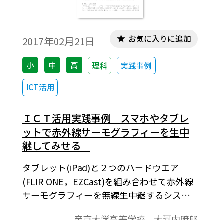
お気に入りに追加
2017年02月21日
小
中
高
理科
実践事例
ICT活用
ＩＣＴ活用実践事例 スマホやタブレ
ットで赤外線サーモグラフィーを生中
継してみせる
タブレット(iPad)と２つのハードウエア
(FLIR ONE，EZCast)を組み合わせて赤外線
サーモグラフィーを無線生中継するシステ
ムを構築し，授業に活用した実践例を紹介
帝京大学高等学校 大河内暁郎