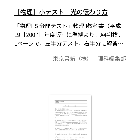
［物理］小テスト 光の伝わり方
「物理Ⅰ ５分間テスト」物理 Ⅰ教科書（平成
19［2007］年度版）に準拠より。A4判横，
1ページで，左半分テスト，右半分に解答の
構成になっています。授業の始めの5分程度
東京書籍（株） 理科編集部
を，前の時間の復習として利用できます。