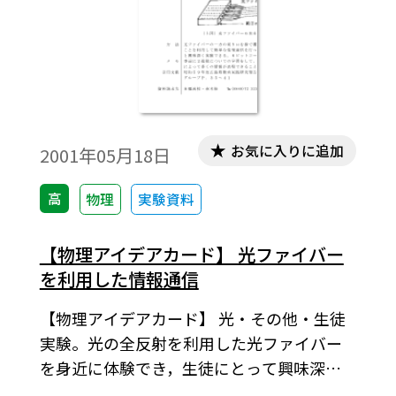
うまく混合して蛍光管の内部に塗布してあ
るため，人の目には同じような色に見える
だけである。したがって，蛍光灯の光は線
スペクトルである。このことを用いて，分
光分析への興味をそそり，理解を深める実
験ができる。（2）教室を暗くして，ナトリ
お気に入りに追加
2001年05月18日
ウムランプの光だけでカラー写真を見る
と，色が全く判別できない。次に蛍光灯を
高
物理
実験資料
照らすと，鮮やかな色が見える。（3）表面
の凹凸による乱反射について，身近な例で
【物理アイデアカード】 光ファイバー
実験する。（4）全反射の現象をマジック風
を利用した情報通信
に示し，興味をかきたてる。（5）全反射を
【物理アイデアカード】 光・その他・生徒
利用した光ファイバーの原理を理解する。
実験。光の全反射を利用した光ファイバー
（6）屈折率の異なる媒質の境界面では光は
を身近に体験でき，生徒にとって興味深
屈折する。（7）高価な測定装置を用いるこ
い。さらに，コンピュータやニューメディ
となく，身のまわりの材料で比較的簡単に