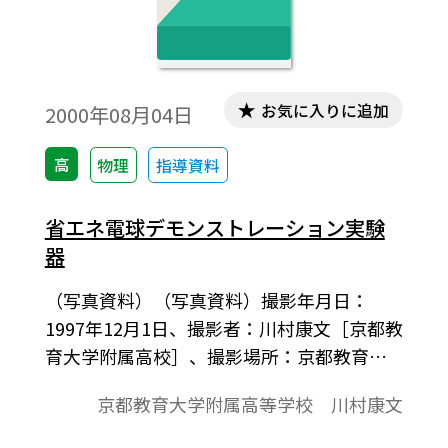
のようでとても美しい。広島県高等学校教
育研究会理科部会物化部「理科アイデアカ
ード」編集委員会 物理班作成「理科アイデ
お気に入りに追加
アカード・物理編第Ⅲ集」より。
2000年08月04日
高
物理
指導資料
省エネ電球デモンストレーション実験
器
（写真資料）（写真資料）撮影年月日：
1997年12月1日、撮影者：川村康文［京都教
育大学附属高校］、撮影場所：京都教育大
学附属高校物理実験室。物理の授業におい
京都教育大学附属高等学校 川村康文
て、課題研究的な実験を行った際に、生徒と
一緒に製作した「省エネ電球デモンストレ