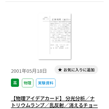
先人の偉大さにも気付かせたい。広島県高
等学校教育研究会理科部会物化部「理科ア
イデアカード」編集委員会 物理班作成「理
科アイデアカード・物理編第Ⅲ集」より。
お気に入りに追加
2001年05月18日
高
物理
実験資料
【物理アイデアカード】 分光分析／ナ
トリウムランプ／乱反射／消えるチョー