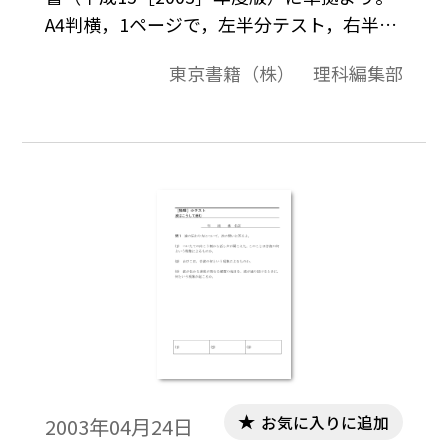
A4判横，1ページで，左半分テスト，右半分
に解答の構成になっています。授業の始めの
東京書籍（株） 理科編集部
5分程度を，前の時間の復習として利用でき
ます。
お気に入りに追加
2003年04月24日