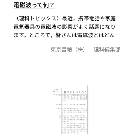
電磁波って何？
（理科トピックス）最近，携帯電話や家庭
電気器具の電磁波の影響がよく話題になり
ます。ところで，皆さんは電磁波とはどんな
もので，どんな種類があるか知っているで
東京書籍（株） 理科編集部
しょうか？今回は電磁波について説明しま
しょう。さて，電磁波とは，いったい何なの
でしょう。皆さんはプラスの電気を持った
物と，マイナスの電気を持った物が引き合
うことは，よく知っていますね。この時，
それぞれの物質が周りの空間に作っている
電気的な影響力を及ぼしている空間を電界
といいます。また，磁石のＮ極とＳ極が引き
合うことは小さな子供でも知っていますが
このＮ極とＳ極のまわりにできている磁石