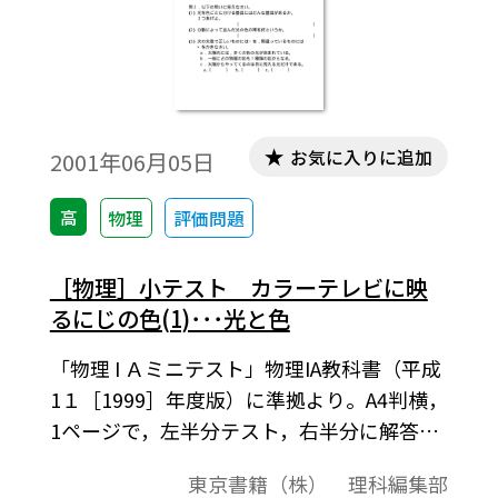
お気に入りに追加
2001年06月05日
高
物理
評価問題
［物理］小テスト カラーテレビに映
るにじの色(1)･･･光と色
「物理 I Ａミニテスト」物理IA教科書（平成
1１［1999］年度版）に準拠より。A4判横，
1ページで，左半分テスト，右半分に解答の
構成になっています。授業の始めの10分程
東京書籍（株） 理科編集部
度を，前の時間の復習として利用できます。