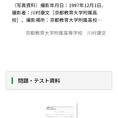
（写真資料）撮影年月日：1997年12月1日、
撮影者：川村康文［京都教育大学附属高
校］、撮影場所：京都教育大学附属高校物
理実験室。川村が製作した「省エネ電球デ
京都教育大学附属高等学校 川村康文
モンストレーション実験器」を用いて、白
熱電球のスペクトルを、分光シートをデジ
タルカメラのレンズ部に当てて撮影した。
なお、スリットには、持ち運びが便利なよ
うにと、川村が開発した「折り畳み式スリ
ット」を用いた。
問題・テスト資料