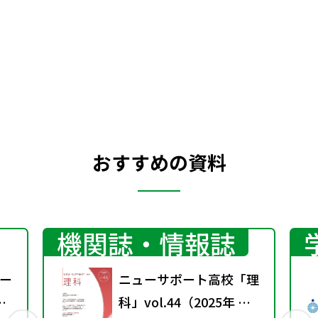
分でできたて同様の，中まで温かい食べ物
や飲み物ができあがる。また，電子レンジ
を使った料理は，中までよく火の通ったも
のができる。電子レンジがオーブンとまっ
たく違う点は，スイッチが切れた後ふたを
あけて中をさわるとよくわかる。
おすすめの資料
機関誌・情報誌
ー
ニューサポート高校「理
科」vol.44（2025年 秋