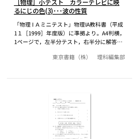
［物理］小テスト カラーテレビに映
るにじの色(3)･･･波の性質
「物理 I Ａミニテスト」物理IA教科書（平成
1１［1999］年度版）に準拠より。A4判横，
1ページで，左半分テスト，右半分に解答の
構成になっています。授業の始めの10分程
東京書籍（株） 理科編集部
度を，前の時間の復習として利用できます。
［キーワード］偏光・分散・散乱・屈折・
干渉・回折