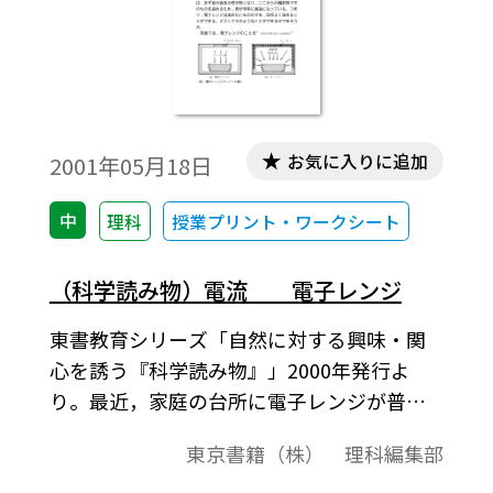
お気に入りに追加
2001年05月18日
中
理科
授業プリント・ワークシート
（科学読み物）電流 電子レンジ
東書教育シリーズ「自然に対する興味・関
心を誘う『科学読み物』」2000年発行よ
り。最近，家庭の台所に電子レンジが普及
して大変便利になった。冷えた料理や飲み
東京書籍（株） 理科編集部
物などを入れスイッチをおすと，わずか数