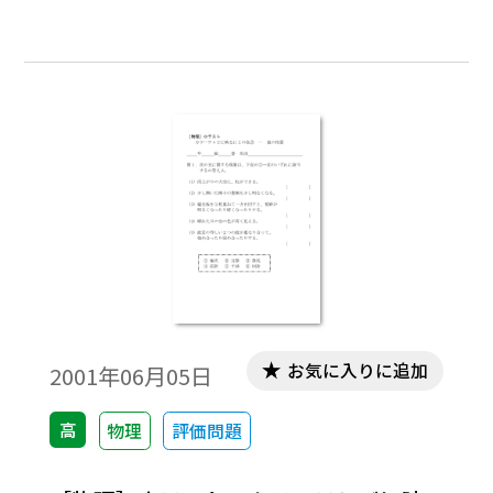
［キーワード］赤・青・緑・３原色・プリ
ズム・回折格子・スペクトル［キーワー
ド］赤外線・Ｘ線・紫外線・電波・可視
光・回折・反射・干渉・屈折
お気に入りに追加
2001年06月05日
高
物理
評価問題