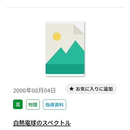
ーション実験器」である。本実験器は、
COP3関連のイベント「新エネ・省エネ・シ
ンポ・イン・京都」でステージ発表され
た。なお、スリットは、持ち運びが便利な
ようにと、このイベントのために川村が開
発した「折り畳み式スリット」である。
お気に入りに追加
2000年08月04日
高
物理
指導資料
白熱電球のスペクトル