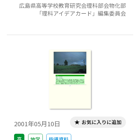
広島県高等学校教育研究会理科部会物化部
アの基本となっている２進法によるデジタ
できる実験である。（8）薄膜による干渉縞
「理科アイデアカード」編集委員会
ル情報通信について，楽しく分かりやすく
をダイナミックに投影できる。（9）青空や
理解することができる。広島県高等学校教
夕焼け空を口頭で説明するのは簡単である
育研究会理科部会物化部「理科アイデアカ
が，「百聞は，一見に如かず。」演示実験を
ード」編集委員会 物理班作成「理科アイデ
すると効果的である。（10）身近なものか
アカード・物理編第Ⅲ集」より。
ら簡単に霧吹きができる。ガラス細工の初
歩として，またベルヌーイの定理の説明に
使える。さらに，製作した霧吹きで人口の
虹を観察できるので，光の単元の興味付け
としても効果がある。身近な道具の原理
と，それを発明した先人の偉大さにも気付
かせたい。（11）回折格子を安価に沢山作
る。（12）ＣＤの干渉縞を見る。（13）石
鹸液の薄膜による光の干渉。（14）光の全
お気に入りに追加
2001年05月10日
反射を利用した光ファイバーを身近に体験
高
地学
指導資料
でき，生徒にとって興味深い。さらに，コン