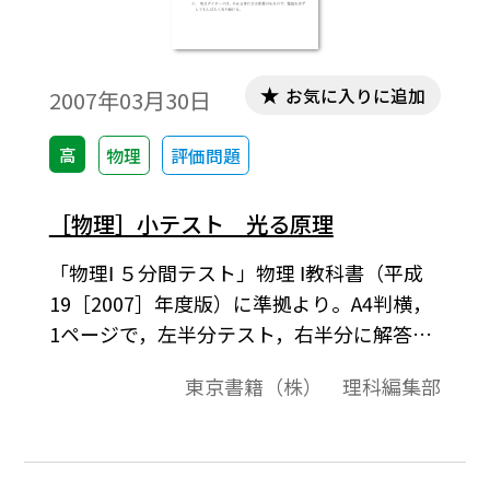
お気に入りに追加
2007年03月30日
高
物理
評価問題
［物理］小テスト 光る原理
「物理Ⅰ ５分間テスト」物理 Ⅰ教科書（平成
19［2007］年度版）に準拠より。A4判横，
1ページで，左半分テスト，右半分に解答の
構成になっています。授業の始めの5分程度
東京書籍（株） 理科編集部
を，前の時間の復習として利用できます。