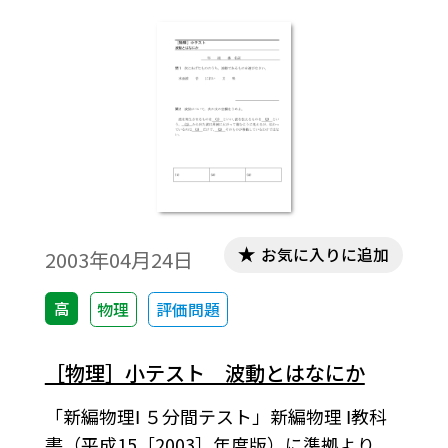
お気に入りに追加
2003年04月24日
高
物理
評価問題
［物理］小テスト 波動とはなにか
「新編物理Ⅰ ５分間テスト」新編物理 Ⅰ教科
書（平成15［2003］年度版）に準拠より。