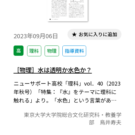
お気に入りに追加
2023年09月06日
高
理科
物理
指導資料
［物理］水は透明か水色か？
ニューサポート高校「理科」vol．40（2023
年秋号）「特集：『水』をテーマに理科に
触れる」より。「水色」という言葉がある
ように、人は古来より水には色の属性があ
東京大学大学院総合文化研究科・教養学
ると認識してきた。確かに、海の水は白い
部 鳥井寿夫
砂浜では淡い青緑色に見え、沖に出れば濃
紺に見える。裏磐梯の五色沼は有名な観光