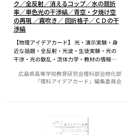
ク／全反射／消えるコップ／水の屈折
率／単色光の干渉縞／青空・夕焼け空
の再現 ／霧吹き／ 回折格子／ＣＤの干
渉縞
【物理アイデアカード】 光・演示実験・身
近な話題・全反射・光波・生徒実験・光の
干渉・光の散乱・流体力学・教材の情報・
光学・その他。（1）クイズ形式で，発光の
広島県高等学校教育研究会理科部会物化部
原理や分光分析への興味付けをする。電球
「理科アイデアカード」編集委員会
色の蛍光灯というのがある。電球の色の暖
かさと蛍光灯の経済性とをかな備えた照明
器具である。しかし，発光の原理は，電球
とは全く異なっている。電球の光は高温物
体（フィラメント）から出る連続スペクト
ルであり，ほぼ白色である。一方，蛍光灯
の電球色は，光の三原色を出す蛍光物質を