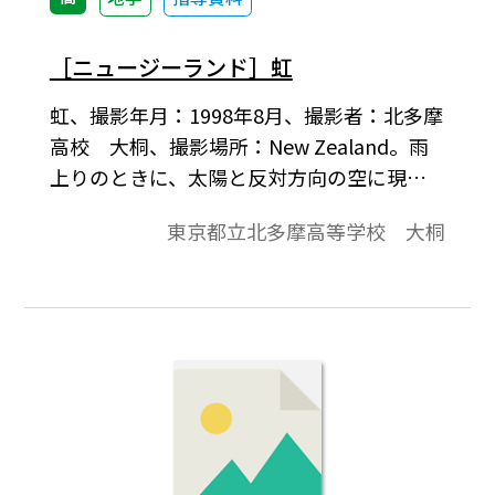
ピュータやニューメディアの基本となって
いる２進法によるデジタル情報通信につい
［ニュージーランド］虹
て，楽しく分かりやすく理解することがで
虹、撮影年月：1998年8月、撮影者：北多摩
きる。（15）部屋を暗くして，レーザー光
高校 大桐、撮影場所：New Zealand。雨
線を発生させる。レーザー光線の筋に沿っ
上りのときに、太陽と反対方向の空に現れ
て，火をつけた線香を移動させると，煙に当
る美しい色彩の円弧が虹です。太陽光にはい
たった赤い光の筋が一直線に教室の端から
東京都立北多摩高等学校 大桐
ろいろな色の光が含まれています。太陽光が
端まで観察できる。まるで手に取るように
大気中の水滴の中を通過するとき、色によ
見えるので，この実験をすれば，毎年のよ
って屈折する角度が異なるために、スペク
うに生徒から歓声が上がる。ティンダル現
トルに分光された色の光が並んで見えます。
象（光の散乱）を説明し，牛乳を少し混ぜ
これが虹です。よ～く見ると虹の外側にもう
た水中でも筋が見えることを示す。また，水
一つの虹が見えることがあります。こちらの
面での光の屈折や，鏡，プリズム，回折格
虹は色の並び方が逆で、外側が紫で、内側が
子などを使った様々な光の実験観察ができ
赤になって見えます。探してみましょう。
る。さらに，全反射の例として，光ファイバ
ーを使って図のような装置を作ると，花火