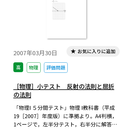
お気に入りに追加
2007年03月30日
高
物理
評価問題
［物理］小テスト 反射の法則と屈折
の法則
「物理Ⅰ ５分間テスト」物理 Ⅰ教科書（平成
19［2007］年度版）に準拠より。A4判横，
1ページで，左半分テスト，右半分に解答の
構成になっています。授業の始めの5分程度