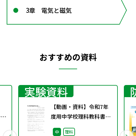
3章 電気と磁気
おすすめの資料
実験資料
【動画・資料】令和7年
──
度用中学校理科教科書
る
「新編 新しい科学」 2年
中
理科
“当
p.38-39実験3「鉄と硫黄