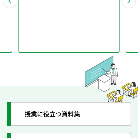
ー
が結びつく変化」の実験
直
について
授業に役立つ資料集