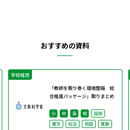
おすすめの資料
学校経営
「教師を取り巻く環境整備 総
合推進パッケージ」取りまとめ
小
中
高
他
国語
書写
社会
地図
算数