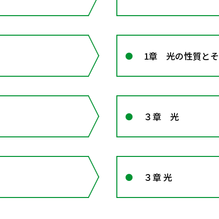
1章 光の性質と
３章 光
３章 光