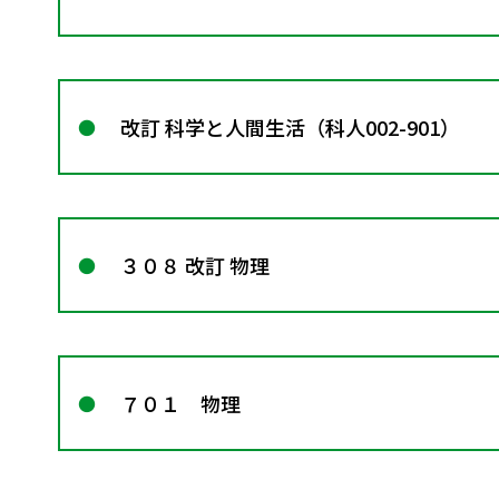
改訂 科学と人間生活（科人002-901）
３０８ 改訂 物理
７０１ 物理