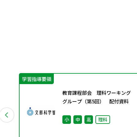
学習指導要領
グ
教育課程部会 理科ワーキング
資料
グループ（第5回） 配付資料
ー
小
中
高
理科