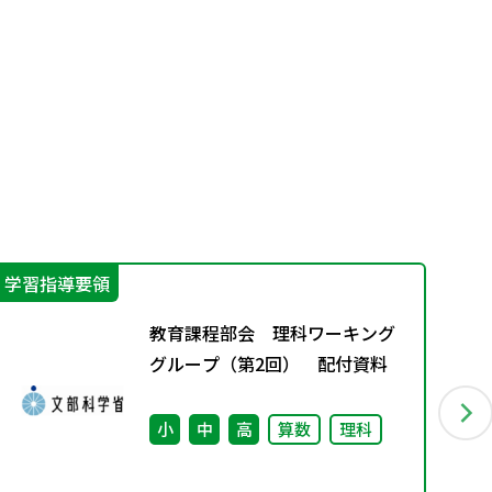
学習指導要領
エ
教育課程部会 理科ワーキング
グループ（第2回） 配付資料
小
中
高
算数
理科