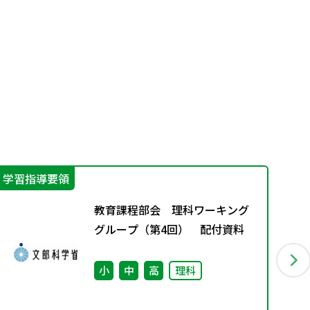
学習指導要領
学
教育課程部会 理科ワーキング
グループ（第4回） 配付資料
小
中
高
理科