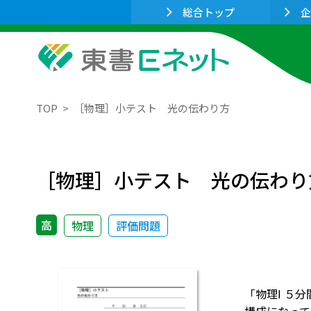
総合トップ
企
TOP
［物理］小テスト 光の伝わり方
［物理］小テスト 光の伝わり
高
物理
評価問題
「物理Ⅰ ５