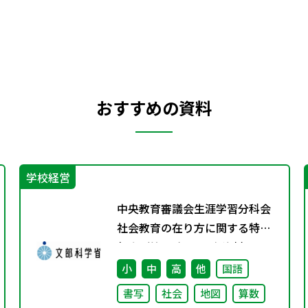
おすすめの資料
学校経営
中央教育審議会生涯学習分科会
社会教育の在り方に関する特別
部会（第1回） 配布資料
小
中
高
他
国語
書写
社会
地図
算数