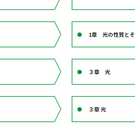
1章 光の性質と
３章 光
３章 光