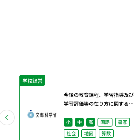
学校経営
自殺
今後の教育課程、学習指導及び
学習評価等の在り方に関する有
識者検討会の論点整理を掲載し
ました
小
中
高
国語
書写
社会
地図
算数