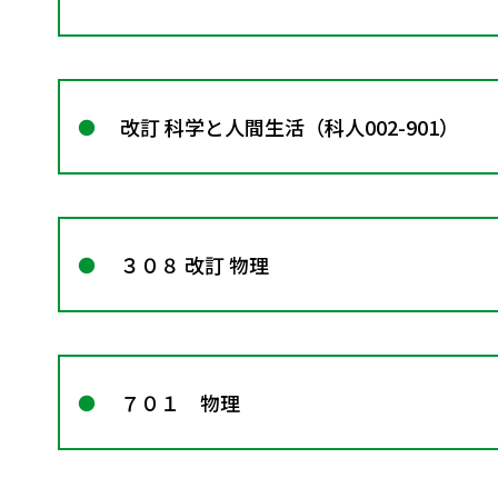
改訂 科学と人間生活（科人002-901）
３０８ 改訂 物理
７０１ 物理