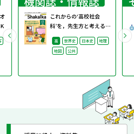
機関誌・情報誌
オ
これからの‘高校社会
K
科’を，先生方と考える機
関誌。『NEW
写
高
世界史
日本史
地理
ShakaIka』 2025年
地図
公共
秋号"