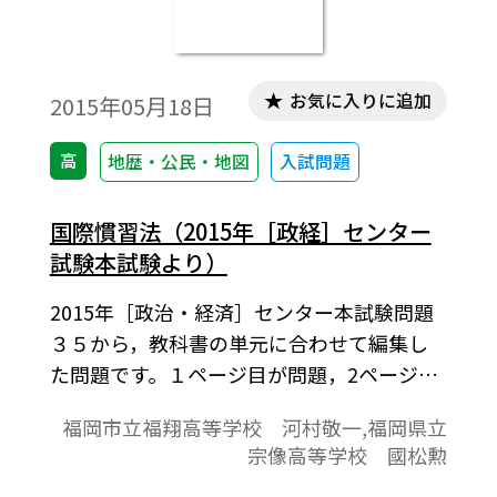
お気に入りに追加
2015年05月18日
高
地歴・公民・地図
入試問題
国際慣習法（2015年［政経］センター
試験本試験より）
2015年［政治・経済］センター本試験問題
３５から，教科書の単元に合わせて編集し
た問題です。１ページ目が問題，2ページ目
が解答と解説の構成になっています。
福岡市立福翔高等学校 河村敬一,福岡県立
宗像高等学校 國松勲