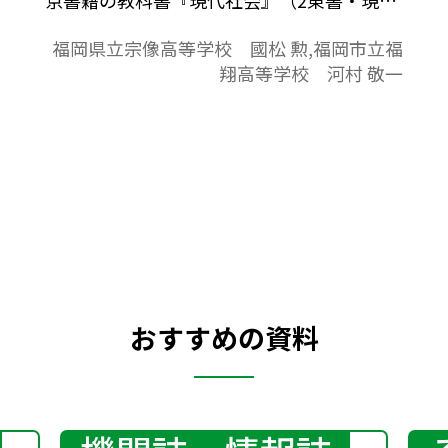
301）に対応。毎時間の授業に役立つ内容と
福岡県立宗像高等学校 國松 勲,福岡市立福
なっています。授業プリントやワークシート
翔高等学校 河村 敬一
としてご活用いただけます。
おすすめの資料