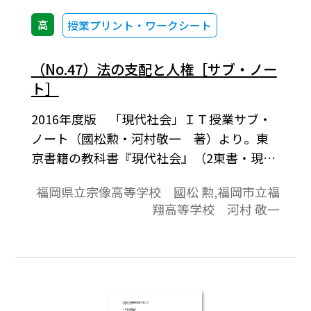
高
授業プリント・ワークシート
（No.47）法の支配と人権［サブ・ノー
ト］
2016年度版 「現代社会」ＩＴ授業サブ・
ノート（國松勲・河村敬一 著）より。東
京書籍の教科書『現代社会』（2東書・現社
301）に対応。毎時間の授業に役立つ内容と
福岡県立宗像高等学校 國松 勲,福岡市立福
なっています。授業プリントやワークシート
翔高等学校 河村 敬一
としてご活用いただけます。