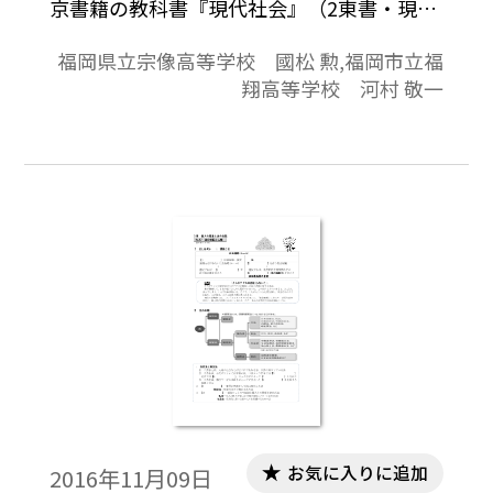
京書籍の教科書『現代社会』（2東書・現社
301）に対応。毎時間の授業に役立つ内容と
福岡県立宗像高等学校 國松 勲,福岡市立福
なっています。授業プリントやワークシート
翔高等学校 河村 敬一
としてご活用いただけます。
お気に入りに追加
2016年11月09日