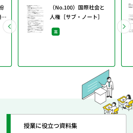
紛
（No.100）国際社会と
題
人権［サブ・ノート］
高
授業に役立つ資料集