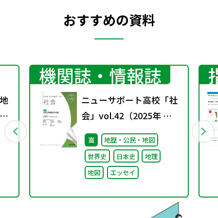
おすすめの資料
機関誌・情報誌
地
ニューサポート高校「社
グ
会」vol.42（2025年 春
号）
高
地歴・公民・地図
世界史
日本史
地理
地図
エッセイ