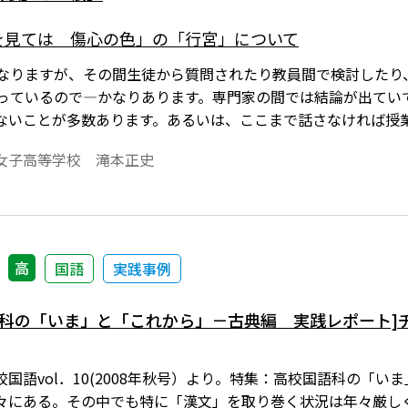
を見ては 傷心の色」の「行宮」について
になりますが、その間生徒から質問されたり教員間で検討したり
やっているので―かなりあります。専門家の間では結論が出てい
ないことが多数あります。あるいは、ここまで話さなければ授
ＱアンドＡ」形式にまとめてみました。若い先生方の指導のお
女子高等学校 滝本正史
高
国語
実践事例
語科の「いま」と「これから」－古典編 実践レポート]
国語vol．10(2008年秋号）より。特集：高校国語科の「
々にある。その中でも特に「漢文」を取り巻く状況は年々厳し