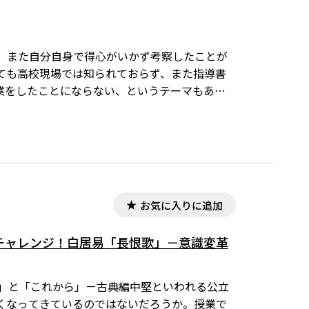
、また自分自身で得心がいかず考察したことが
ても高校現場では知られておらず、また指導書
業をしたことにならない、というテーマもあり
役に立つことを願って紹介します。今回は漢文編
お気に入りに追加
チャレンジ！白居易「長恨歌」－意識変革
いま」と「これから」－古典編中堅といわれる公立
くなってきているのではないだろうか。授業で