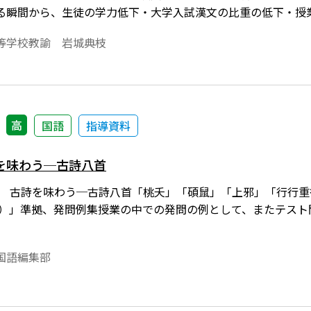
る瞬間から、生徒の学力低下・大学入試漢文の比重の低下・授
ど、多くの問題に直面する。結果として、受験対策のために古
等学校教諭 岩城典枝
高
国語
指導資料
を味わう─古詩八首
集]５ 古詩を味わう─古詩八首「桃夭」「碩鼠」「上邪」「行行
555）」準拠、発問例集授業の中での発問の例として、またテス
国語編集部