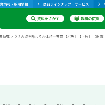
業情報・採用情報
商品ラインナップ・サービス
資料をさがす
教科の広場
典探究
2-2 古詩を味わう古体詩―五首 【桃夭】【上邪】 【飲