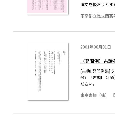
漢文を扱おうとす
ける時間のなさな
東京都立足立西高
る。
2001年08月01日
（発問例）古詩
[古典I 発問例
歌」「古典I （
ださい｡
東京書籍（株） 