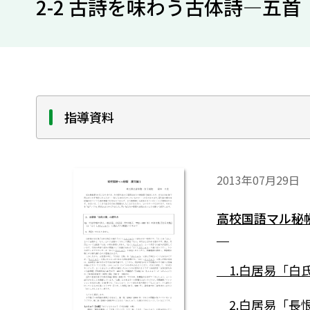
2-2 古詩を味わう古体詩―五
指導資料
2013年07月29日
高校国語マル秘
1.白居易「白
2.白居易「長