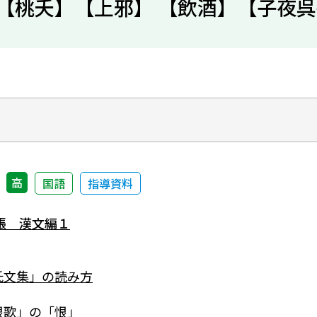
首 【桃夭】【上邪】 【飲酒】【子夜
高
国語
指導資料
帳 漢文編１
氏文集」の読み方
恨歌」の「恨」