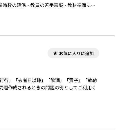
業時数の確保・教員の苦手意識・教材準備にか
文の指導、小論文指導に当たらざるをえなくな
お気に入りに追加
重行行」「去者日以疎」「飲酒」「責子」「敕勒
ト問題作成されるときの問題の例としてご利用く