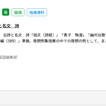
高
国語
指導資料
と名文 詩
]１ 古詩と名文 詩「桃夭〔詩経〕」「責子 陶潜」「幽州台
典編（589）」準拠、発問例集授業の中での発問の例として、
国語編集部