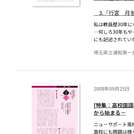
3.「行宮 月
私は教員歴30年
―何しろ30年も
にも記述されてい
ます。それらを「
埼玉県立浦和第一
１です。
2008年09月25日
[特集：高校国
から始まる－
ニュ－サポ－ト高校
高校にも問題は様