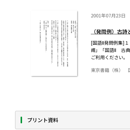
2001年07月23日
（発問例）古詩
[国語Ⅱ発問例集
甫」「国語Ⅱ 古
ご利用ください｡
東京書籍（株） 
プリント資料