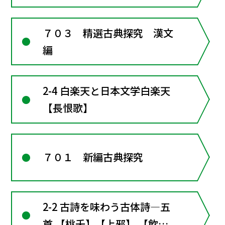
７０３ 精選古典探究 漢文
編
2-4 白楽天と日本文学白楽天
【長恨歌】
７０１ 新編古典探究
2-2 古詩を味わう古体詩―五
首 【桃夭】【上邪】 【飲