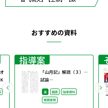
酒】【子夜呉歌】【長恨歌】
【参考 桐壺】
おすすめの資料
指導案
オ
「山月記」解読（３）―
K
試論―
写
高
国語
指導資料
実践事例