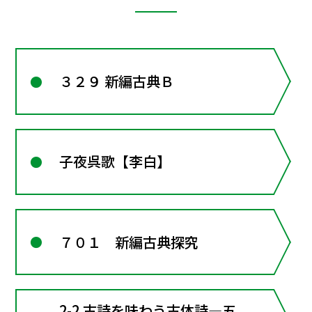
３２９ 新編古典Ｂ
子夜呉歌【李白】
７０１ 新編古典探究
2-2 古詩を味わう古体詩―五