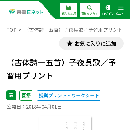
教科の広場
資料をさがす
ログイン
メニュー
TOP
（古体詩―五首）子夜呉歌／予習用プリント
お気に入りに追加
（古体詩―五首）子夜呉歌／予
習用プリント
高
国語
授業プリント・ワークシート
公開日：
2018年04月01日