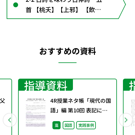
首 【桃夭】【上邪】 【飲
酒】【子夜呉歌】【長恨歌】
【参考 桐壺】
おすすめの資料
指導資料
父
4R授業ネタ帳「現代の国
語」編 第10回 表記に着
目した「読むこと」「書
高
国語
実践事例
くこと」の指導