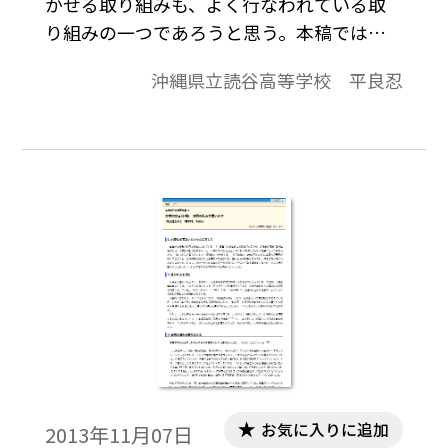
かせる取り組みも、よく行なわれている取
り組みの一つであろうと思う。本稿では、
生徒が書いた「続・羅生門」を、そのパタ
沖縄県立読谷高等学校 平良忍
ーンごとに分類し、内容を要約的に記し
て、続編を書かせる取り組みの意義につい
てささやかな考察を試みてみたい。
お気に入りに追加
2013年11月07日