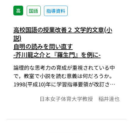
高
国語
指導資料
高校国語の授業改善２ 文学的文章(小
説)
自明の読みを問い直す
-芥川龍之介と『羅生門』を例に-
論理的な思考力の育成が重視されている中
で，教室で小説を読む意義は何だろうか。
1998(平成10)年に学習指導要領が改訂され
たとき，文学偏重を改善する必要性が指摘
日本女子体育大学教授 稲井達也
された。確かに文学偏重は改善され，評論
が取り扱われるようになった。しかし，そ
の一方で進学校の先生方を中心に「生徒が
小説を読めなくなった」という声を聞くよ