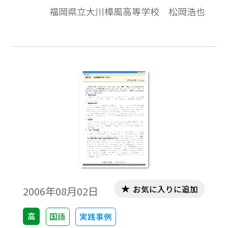
部分では必ず，『今昔物語集』巻二十九
福岡県立大川樟風高等学校 松岡浩也
「羅城門登上層見死人盗人語第十八」や巻
三十一を主要な典拠として挙げています。そ
れでは，この『今昔物語集』を先生方はど
のように利用なさっているでしょうか。単
なる典拠として紹介されるだけでしょう
か。それとも何か一工夫加えられているで
しょうか。小説教材を扱う際には，よく主
人公を始めとして，登場人物の設定を生徒
に考えさせたり，生徒と一緒に考えたりさ
れると思います。そのようなときに是非参考
にしていただきたい論文があります。それ
は，『テクストのユートピア』（『前田愛
著作集第六巻』）「文学テクスト入門」第
お気に入りに追加
2006年08月02日
五章百七十六項～百八十六項の部分です。こ
の文章は，残念ながら未完に終わっていま
高
国語
実践事例