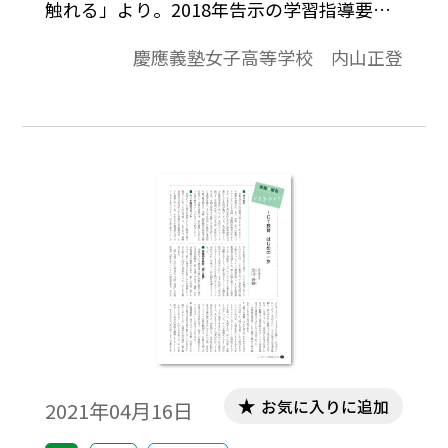
触れる」より。2018年告示の学習指導要領
では「各教科科目等の特質を生かし、教科
慶應義塾女子高等学校 内山正登
等横断的な視点から教育課程の編成を図
る」ことが示された。これは、カリキュラ
ムマネジメントにもつながり、各教科等の
教育内容を相互の関係で捉え、学校教育目
標を踏まえた教科等横断的な視点で、その
目標の達成に必要な教育の内容を組織的に
配列していくことの重要性を示している。
各教科の学習の枠にとらわれないこれらの
取り組みは、新設された総合的探究の時間
にもつながると考えられる。
お気に入りに追加
2021年04月16日