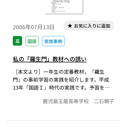
お気に入りに追加
2006年07月13日
高
国語
実践事例
私の「羅生門」教材への誘い
［本文より］一年生の定番教材，「羅生
門」の事前学習の実践を紹介します。平成
13年「国語Ｉ」時代の実践です。予習をグ
ループによる調べ学習で行い，調べてまと
鹿児島玉龍高等学校 二石朝子
めたものを資料として配布し，授業を進め
るというものです。クラスごとに資料集を作
成し，その比較もさせました。このとき
は，事前に「学習目標」と「学習手順」，