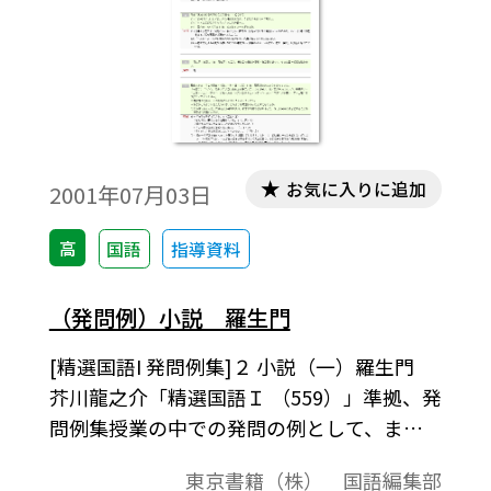
ばならないということである。
お気に入りに追加
2001年07月03日
高
国語
指導資料
（発問例）小説 羅生門
[精選国語I 発問例集]２ 小説（一）羅生門
芥川龍之介「精選国語Ｉ （559）」準拠、発
問例集授業の中での発問の例として、また
テスト問題作成されるときの問題の例とし
東京書籍（株） 国語編集部
てご利用ください｡「テキストダウンロード