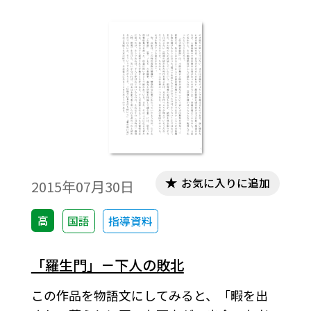
るいは、ここまで話さなければ授業をした
ことにならない、というテーマもあります。
それらを「ＱアンドＡ」形式にまとめてみ
ました。若い先生方の指導のお役に立つこ
とを願って紹介します。今回は現代文編１１
です。
お気に入りに追加
2015年07月30日
高
国語
指導資料
「羅生門」－下人の敗北
この作品を物語文にしてみると、「暇を出