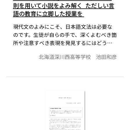
則を用いて小説をよみ解く ―― ただしい言
語の教育に立脚した授業を ――
現代文のよみにこそ、日本語文法は必要な
のです。生徒が自らの手で、深くよむべき箇
所や注意すべき表現を発見するにはどうす
ればよいのか、指導者はどの表現をどのよ
北海道深川西高等学校 池田和彦
うによみ解けばいいのか。そのための指針
は、学校文法をちょっと修正（拡張）する
ことで生まれます。本稿では、とりわけ文学
的文章において有効と考えられる、その指
針を紹介します。