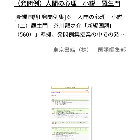
（発問例）人間の心理 小説 羅生門
[新編国語I 発問例集]６ 人間の心理 小説
（二）羅生門 芥川龍之介「新編国語I
（560）」準拠、発問例集授業の中での発問
の例として、またテスト問題作成されると
東京書籍（株） 国語編集部
きの問題の例としてご利用ください｡「テキ
ストダウンロード用」で、テキストデータ
だけを取り出すことができますので、教材
作成のために、自由に加工編集してご活用
ください｡