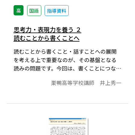
高
国語
指導資料
思考力・表現力を養う ２
読むことから書くことへ
読むことから書くこと・話すことへの展開
を考える上で重要なのが、その基盤となる
読みの問題です。今回は、書くことにつなが
る読みの一例として『羅生門』について考
巣鴨高等学校講師 井上秀一
察しています。読みを深めていくことによ
り、考えも深まり、そこから内容のある文章
も生まれてくると、述べています。