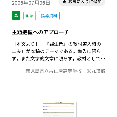
お気に入りに追加
2006年07月06日
高
国語
指導資料
主題把握へのアプローチ
［本文より］「『羅生門』の教材道入時の
工夫」が本稿のテーマである。導入に限ら
ず，また文学的文章に限らず，教材として取
り扱う場合，その教材としての指導目標や
鹿児島県立古仁屋高等学校 米丸道郎
ねらいを明確にしておくことが不可欠なこ
とは言うまでもない。つまり，この教材を
使ってどんなことを身に付けさせるため
に，指導計画を立てるか（生徒に学習させ
るか）ということである。繰り返しになる
が，導入ばかりでなく，指導過程や評価を含
めた授業（指導）計画全体が明確でなけれ