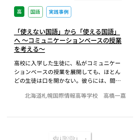
高
国語
実践事例
「使えない国語」から「使える国語」
へ ～コミュニケーションベースの授業
を考える～
高校に入学した生徒に、私がコミュニケー
ションベースの授業を展開しても、ほとん
どの生徒は口を開かない。彼らには、間違
ったことを言ったら恥ずかしいという心理
北海道札幌国際情報高等学校 高橋一嘉
的ロックがかかっている。だから、最初か
ら先生の正解を待つのである。そこで私は
彼らに方法を伝える。しかし、彼らは方法
を使って「考える」という習慣やスキルも
身についていないから、結局、コミュニケ