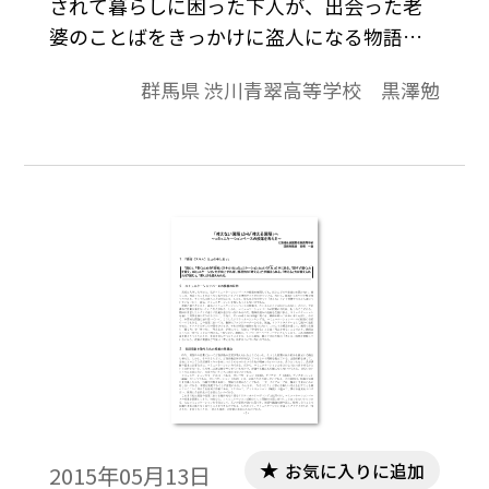
されて暮らしに困った下人が、出会った老
婆のことばをきっかけに盗人になる物語」
となるのだろうか。では下人が盗人になる
群馬県 渋川青翠高等学校 黒澤勉
とはどういうことなのか。その前に下人は
なぜ盗人になることをためらっていたのか
「羅生門」に書かれていることがらが、ど
う読めるかということを述べていきたい。
お気に入りに追加
2015年05月13日