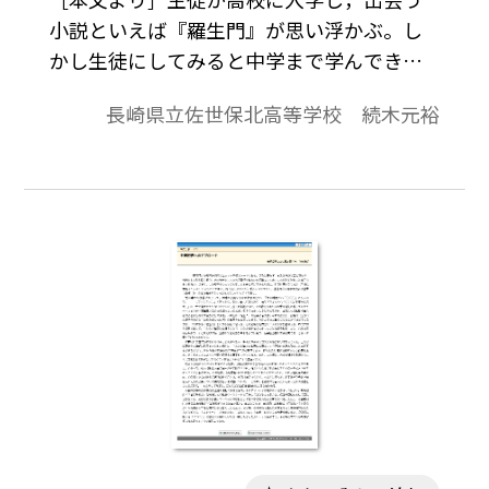
小説といえば『羅生門』が思い浮かぶ。し
かし生徒にしてみると中学まで学んできた
小説教材とのギャップの大きさは否めない
長崎県立佐世保北高等学校 続木元裕
ところである。しかし殆んど全ての教科書
に取り上げられ，しかも決して消えること
のないこの小説は，小説を学ぶその魅力が
大きいからといえよう。