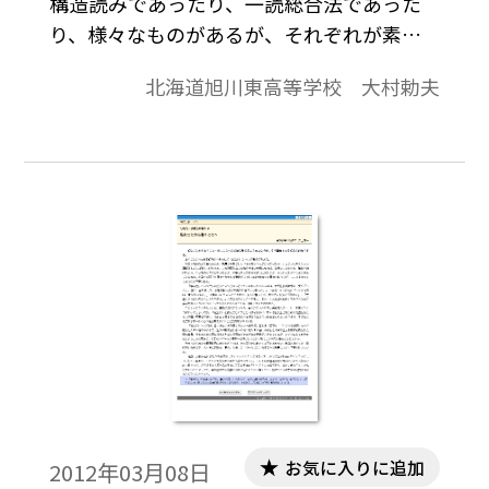
構造読みであったり、一読総合法であった
り、様々なものがあるが、それぞれが素晴
らしいものであることは間違いない。とは
北海道旭川東高等学校 大村勅夫
いえ、それらを理論的に生徒に教示してい
くこともなかなか困難なものがある。そこ
で、今回は、教科書をより活かした指導を
したい。具体的に言うならば、“学習の手引
きの抽象化（メタ認知）”である。多くの教
科書には、それぞれの文章が完結した直後
に、いわゆる“学習の手引き”がある。この
学習の手引きの各問を生徒と一緒に抽象化
することで、手段や方法を実証的に獲得す
ることが出来る。この提案では、小説教材
の読解のためのメタ認知を行う。２５年度
新課程用の『国語総合 現代文編』（東京
書籍）の『羅生門』をベースに使用する。
お気に入りに追加
2012年03月08日