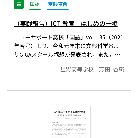
高
国語
実践事例
（実践報告）ICT 教育 はじめの一歩
ニューサポート高校「国語」vol．35（2021
年春号）より。令和元年末に文部科学省よ
りGIGAスクール構想が発表され，また，令
和二年には新型コロナウイルスによる全国
星野高等学校 芳田 香織
一斉臨時休業が行われるなど，さまざまな
背景を持ちながら教育現場で急速にICT活用
が進行している。私が勤務している星野高
等学校においては，全校レベルでハード面
のICT環境が整ったのは令和二年度からであ
るが，令和元年度より高校一学年が先行し
てICT環境を整え，ICTを活用した教育に本
格的に取り組み始めた。当時，国語総合の