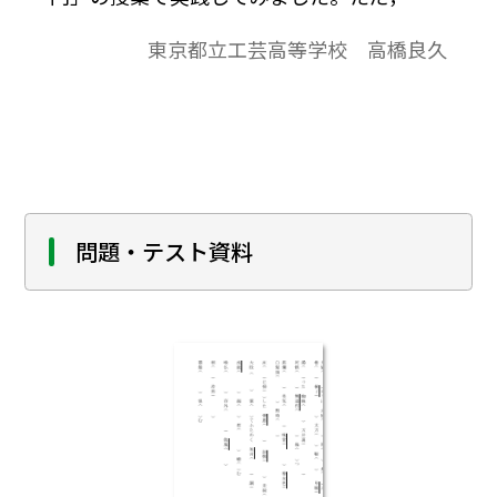
の場合，「丁寧に」といっても，この意味
東京都立工芸高等学校 高橋良久
は，単に時間をかけるというだけではあり
ません。本当に意図したのは，「言葉にこ
だわっていく」ということです。そのこと
を，なぜ，この言葉でこのように表現した
のだろうか。そんなことを常に考えなが
ら，そこにある言葉や表現の一つ一つを吟
味していく。そしてその背後にあるものま
問題・テスト資料
でも，できるだけつぶさに読み取っていき
たいと思ったのです。これは，そうした目的
を持って行った授業で，実際，生徒がどの
ように「羅生門」を読んだかという，その報
告です。