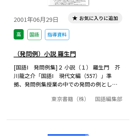
お気に入りに追加
2001年06月29日
高
国語
指導資料
（発問例）小説 羅生門
[国語I 発問例集]２ 小説（１） 羅生門 芥
川龍之介「国語I 現代文編（557）」準
拠、発問例集授業の中での発問の例とし
て、またテスト問題作成されるときの問題
東京書籍（株） 国語編集部
の例としてご利用ください｡「テキストダウ
ンロード用」で、テキストデータだけを取
り出すことができますので、教材作成のた
めに、自由に加工編集してご活用ください｡