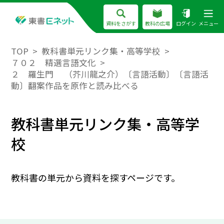
資料をさがす
教科の広場
ログイン
メニュー
TOP
教科書単元リンク集・高等学校
７０２ 精選言語文化
２ 羅生門 （芥川龍之介）〔言語活動〕〔言語活
動〕翻案作品を原作と読み比べる
教科書単元リンク集・高等学
校
教科書の単元から資料を探すページです。