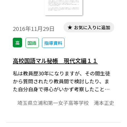
お気に入りに追加
2016年11月29日
高
国語
指導資料
高校国語マル秘帳 現代文編１１
私は教員歴30年になりますが、その間生徒
から質問されたり教員間で検討したり、ま
た自分自身で得心がいかず考察したことが
―何しろ30年もやっているので―かなりあ
埼玉県立浦和第一女子高等学校 滝本正史
ります。専門家の間では結論が出ていても高
校現場では知られておらず、また指導書に
も記述されていないことが多数あります。あ