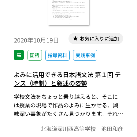
現代文分野を担当し，手探り状態の中，試
行錯誤しながら行った取り組みのいくつか
について紹介したい。
お気に入りに追加
2020年10月19日
高
国語
指導資料
実践事例
よみに活用できる日本語文法 第１回 テ
ンス（時制）と叙述の姿勢
学校文法をちょっと乗り越えると、そこに
は授業の現場で作品のよみに生かせる、興
味深い事象がたくさん見つかります。それら
の事象はどのようなものなのか、そして、
北海道深川西高等学校 池田和彦
現代文・古典のそれぞれで、それをどうよ