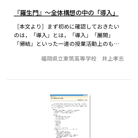
すが，大変示唆に富んだ内容です。この文章
をヒントとして，生徒に作品の成立の一部
『羅生門』～全体構想の中の「導入」
分を考えさせる導入を提案したいと思いま
［本文より］まず初めに確認しておきたい
す。
のは，「導入」とは，「導入」「展開」
「帰結」といった一連の授業活動上のもの
であって，授業構想の見通しのないところ
福岡県立東筑高等学校 井上孝志
に「導入」も存在しないということです。
「導入」を工夫するのは，一連の授業活動
をよりよくすためのものであることを確認
して，『羅生門』の授業における「導入」
について述べてみます。