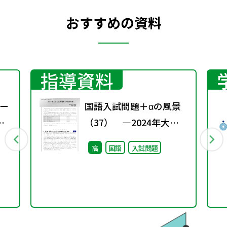
おすすめの資料
指導資料
ー
国語入試問題＋αの風景
（37） ―2024年大学
入試共通テスト国語問題
高
国語
入試問題