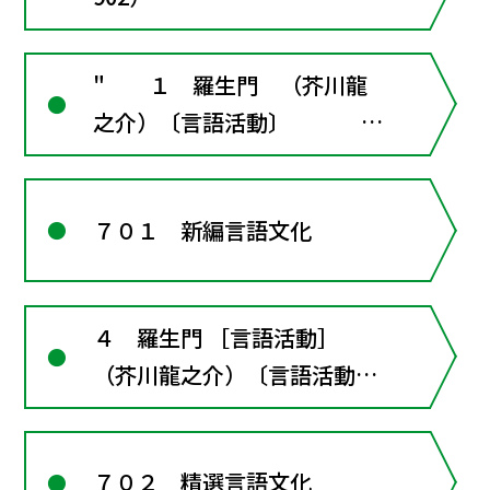
" １ 羅生門 （芥川龍
之介）〔言語活動〕
〔言語活動〕翻案作品を原作
と読み比べる"
７０１ 新編言語文化
４ 羅生門 ［言語活動］
（芥川龍之介）〔言語活動〕
元になった古典作品と読み比
べよう
７０２ 精選言語文化