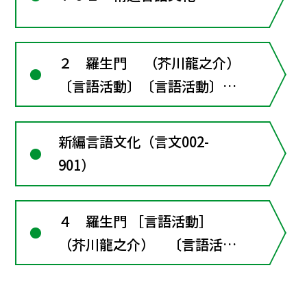
２ 羅生門 （芥川龍之介）
〔言語活動〕〔言語活動〕翻
案作品を原作と読み比べる
新編言語文化（言文002-
901）
４ 羅生門 ［言語活動］
（芥川龍之介） 〔言語活
動〕元になった古典作品と読
み比べよう