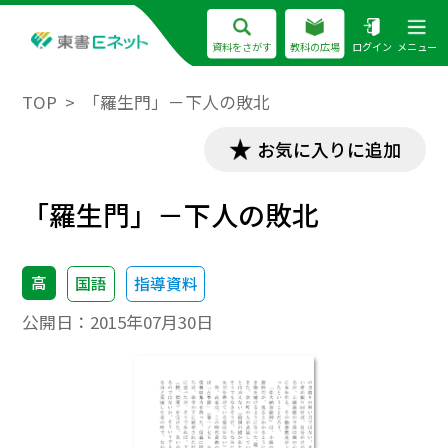
資料をさがす
教科の広場
ログイン
メニュー
TOP
「羅生門」－下人の敗北
お気に入りに追加
「羅生門」－下人の敗北
高
国語
指導資料
公開日：
2015年07月30日