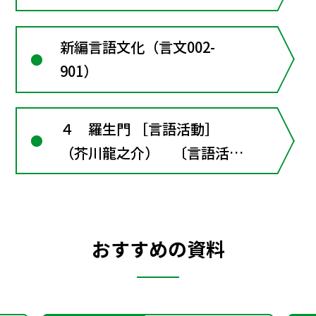
案作品を原作と読み比べる
新編言語文化（言文002-
901）
４ 羅生門 ［言語活動］
（芥川龍之介） 〔言語活
動〕元になった古典作品と読
み比べよう
おすすめの資料