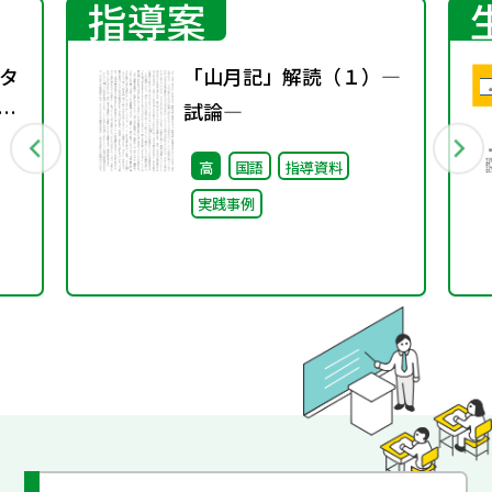
指導案
タ
「山月記」解読（１）―
教科
試論―
中
高
国語
指導資料
実践事例