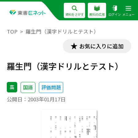
資料をさがす
教科の広場
ログイン
メニュー
TOP
羅生門（漢字ドリルとテスト）
お気に入りに追加
羅生門（漢字ドリルとテスト）
高
国語
評価問題
公開日：
2003年01月17日