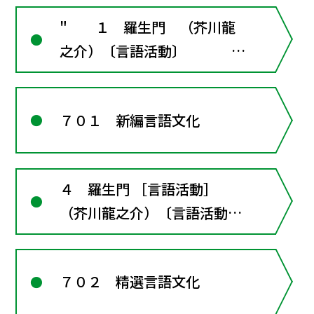
" １ 羅生門 （芥川龍
之介）〔言語活動〕
〔言語活動〕翻案作品を原作
と読み比べる"
７０１ 新編言語文化
４ 羅生門 ［言語活動］
（芥川龍之介）〔言語活動〕
元になった古典作品と読み比
べよう
７０２ 精選言語文化