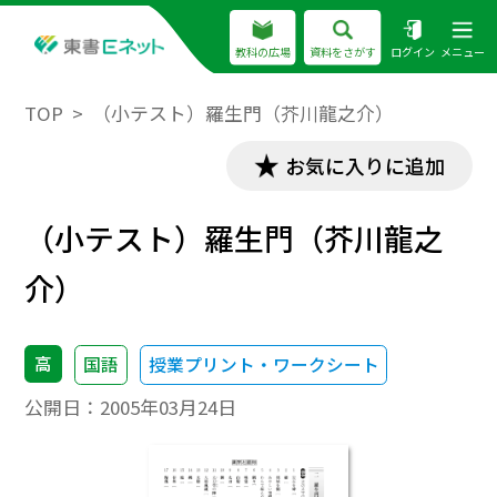
教科の広場
資料をさがす
ログイン
メニュー
TOP
（小テスト）羅生門（芥川龍之介）
お気に入りに追加
（小テスト）羅生門（芥川龍之
介）
高
国語
授業プリント・ワークシート
公開日：
2005年03月24日