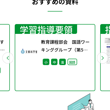
おすすめの資料
学習指導要領
す
教育課程部会 国語ワー
）配
キンググループ（第5
回） 配付資料
小
中
高
国語