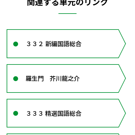
関連する単元のリンク
３３２ 新編国語総合
羅生門 芥川龍之介
３３３ 精選国語総合