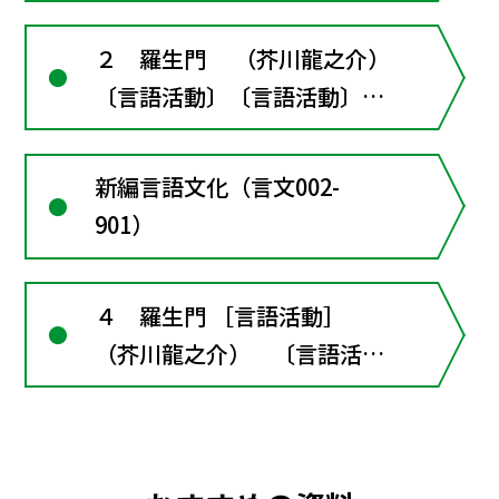
２ 羅生門 （芥川龍之介）
〔言語活動〕〔言語活動〕翻
案作品を原作と読み比べる
新編言語文化（言文002-
901）
４ 羅生門 ［言語活動］
（芥川龍之介） 〔言語活
動〕元になった古典作品と読
み比べよう