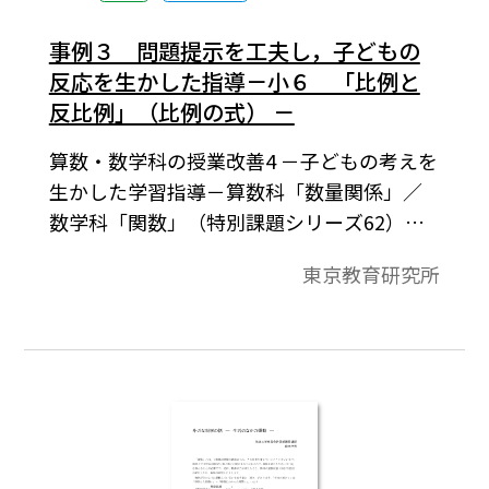
論したりし て自分の考えをより妥当なもの
にしていく学習場面を設けることが有効で
事例３ 問題提示を工夫し，子どもの
す。
反応を生かした指導－小６ 「比例と
反比例」（比例の式） －
算数・数学科の授業改善4 －子どもの考えを
生かした学習指導－算数科「数量関係」／
数学科「関数」（特別課題シリーズ62）
［2017年3月］より。単元全体を見通した導
東京教育研究所
入問題の工夫として、次の2点を取り上げ
た。（1）前単元の速さを素材にすること
で，既習の言葉 の式を生かし，式に表しや
すくする。（2）問題の一部を変えること
で，比例のグラフの学習に活用できるよう
にする。