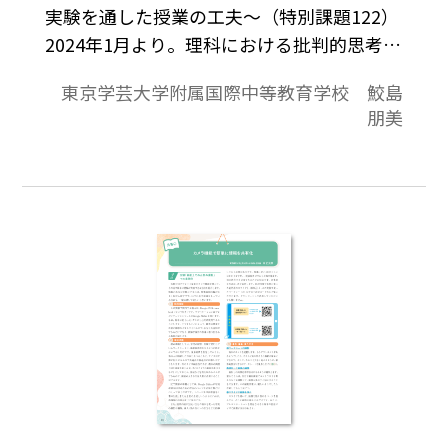
実験を通した授業の工夫〜（特別課題122）
2024年1月より。理科における批判的思考と
は、中学理科における探究の過程とは、実
東京学芸大学附属国際中等教育学校 鮫島
践事例、探究の過程における批判的思考ス
朋美
キルの伸長、授業実践を経て…、について
まとめました。