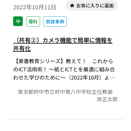
お気に入りに追加
2022年10月11日
中
理科
実践事例
（共有②）カメラ機能で簡単に情報を
共有化
【東書教育シリーズ】教えて！ これから
のICT活用術！ ～紙とICTとを最適に組み合
わせた学びのために～（2022年10月）よ
り。本稿ではタブレット端末のカメラ機能
東京都府中市立府中第八中学校主任教諭
を使って、その場で簡単に情報が共有でき
岸正太郎
る方法を紹介します。情報の共有が手軽にで
きれば、授業展開の幅が大きく広がるはず
です。ICTに苦手意識をもっている方にも、
一度は試して欲しいと思います。