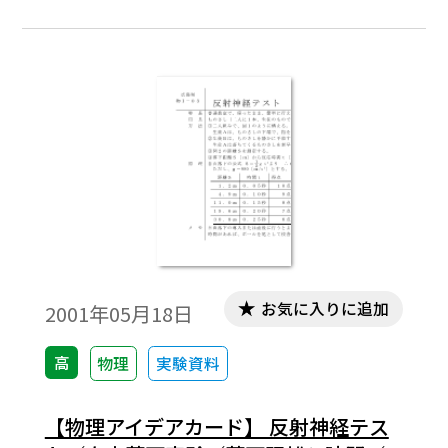
定してハンダ付けができる。（3）バナナ・
チップ，ミノムシなどあらゆる型のリード
線をかけることができる。広島県高等学校
教育研究会理科部会物化部「理科アイデア
カード」編集委員会 物理班作成「理科アイ
デアカード・物理編第Ⅲ集」より。
お気に入りに追加
2001年05月18日
高
物理
実験資料
【物理アイデアカード】 反射神経テス