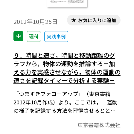
お気に入りに追加
2012年10月25日
中
理科
実践事例
９．時間と速さ，時間と移動距離のグ
ラフから，物体の運動を推論する－加
える力を実感させながら，物体の運動の
速さを記録タイマーで分析する実験－
「つまずきフォローアップ」（東京書籍
2012年10月作成）より。ここでは，「運動
の様子を記録する方法を習得させるととも
に，物体に力が働くときの運動と働かない
東京書籍株式会社
ときの運動についての規則性を見いださせ