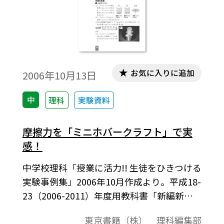
お気に入りに追加
2006年10月13日
中
理科
実験資料
摩擦力を「ミニホバークラフト」で実
感！
中学校理科「授業に活力!! 生徒をひきつける
実験事例集」2006年10月作成より。平成18-
23（2006-2011）年度用教科書「新編新し
い科学」１分野下 ５運動と力 第２章 運動
東京書籍（株） 理科編集部
と力 に対応。ミニホバークラフトを作成