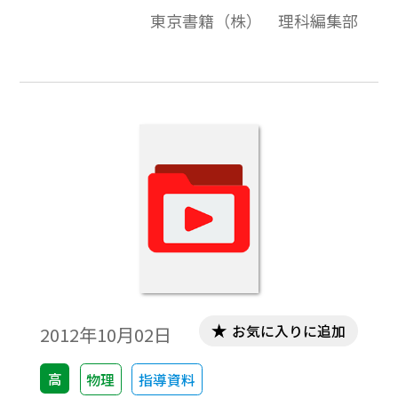
ます。ガリレオ・ガリレイが見出したとされ
東京書籍（株） 理科編集部
る落体の法則の検証をしてみましょう。
お気に入りに追加
2012年10月02日
高
物理
指導資料