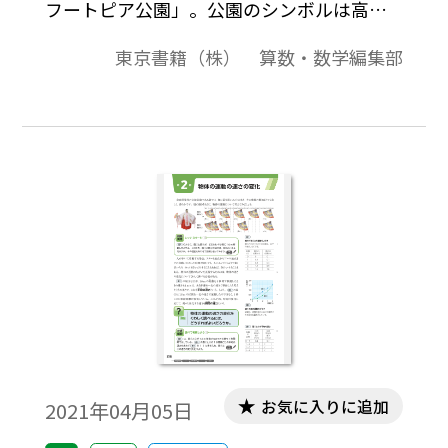
フートピア公園」。公園のシンボルは高台
にそびえ立つオランダ風車「白鳥」で、高
東京書籍（株） 算数・数学編集部
さは21.22メートル、羽根の長さは23.70メー
トル。［キーワード］#中2 #中3 #1次関数 #
平均の速さ
お気に入りに追加
2021年04月05日