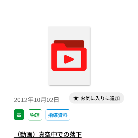
る」ことをねらいとしている。 時間と速
さ，時間と移動距離のグラフから，物体の
運動を推論する場合，主に記録タイマーで
測定したデータを扱うことになる。
お気に入りに追加
2012年10月02日
高
物理
指導資料
（動画）真空中での落下