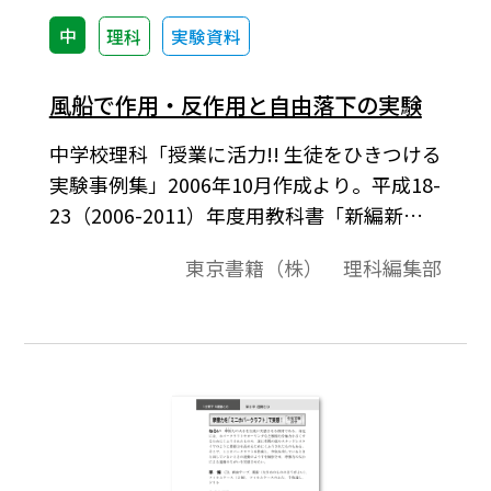
中
理科
実験資料
風船で作用・反作用と自由落下の実験
中学校理科「授業に活力!! 生徒をひきつける
実験事例集」2006年10月作成より。平成18-
23（2006-2011）年度用教科書「新編新し
い科学」１分野下 ５運動と力 第２章 運動
東京書籍（株） 理科編集部
と力 に対応。運動と力の授業の導入で使
える意外性のある２つの風船の実験を紹介
する。１つ目は「力を加えたのに逆に力を
受けてしまう」作用・反作用の実験。２つ
目は「重いものほど速く落下する」という
生徒のまちがった概念をくつがえし，空気
抵抗の存在をイメージできる実験である。