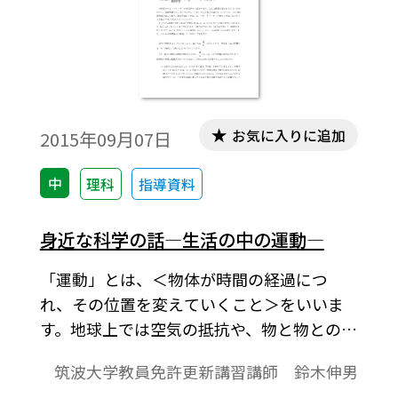
お気に入りに追加
2015年09月07日
中
理科
指導資料
身近な科学の話―生活の中の運動―
「運動」とは、＜物体が時間の経過につ
れ、その位置を変えていくこと＞をいいま
す。地球上では空気の抵抗や、物と物との間
にまさつがあるので、運動を続けるために
筑波大学教員免許更新講習講師 鈴木伸男
は「力」を加えることが必要です。逆に、物