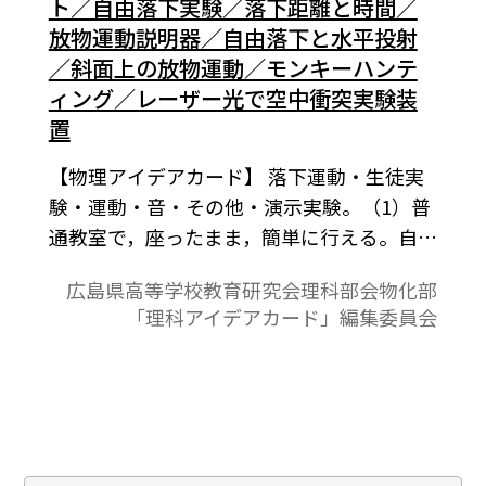
ト／自由落下実験／落下距離と時間／
放物運動説明器／自由落下と水平投射
／斜面上の放物運動／モンキーハンテ
ィング／レーザー光で空中衝突実験装
置
【物理アイデアカード】 落下運動・生徒実
験・運動・音・その他・演示実験。（1）普
通教室で，座ったまま，簡単に行える。自由
落下の興味づけに利用できる。（2）次の工
広島県高等学校教育研究会理科部会物化部
夫によって，ほとんどの生徒が g ＝9.75～
「理科アイデアカード」編集委員会
9.80〔m/s２〕の値を出している。（3）天
気の良い日には，時には屋外でダイナミッ
クに実験を行うのも楽しい。実際に行われ
ている例のなかで，ストップウォッチを使
うものを挙げてみた。（4）自由落下におけ
る，落下時間と時間の関係を確かめる。