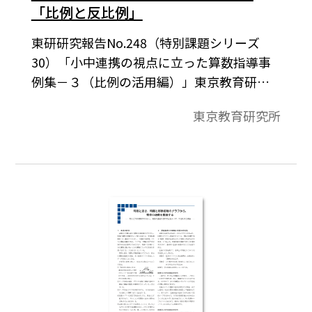
「比例と反比例」
東研研究報告No.248（特別課題シリーズ
30）「小中連携の視点に立った算数指導事
例集－３（比例の活用編）」東京教育研究
所2013年3月発行より。反比例についても，
東京教育研究所
比例の場合と同様な指導の手順となるであ
ろうが，特に，「比例関係」との違いに目を
向けることが大切である。比例の式のどこ
を「決まった数」にして，何と何を変数と
見たから，比例とは異なった変わり方にな
ったこと。そして，変わり方の様子を表に
表し，明らかに異なっていることに気付か
せたい。