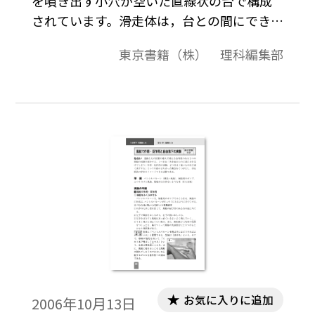
を噴き出す小穴が空いた直線状の台で構成
されています。滑走体は，台との間にできた
薄い空気の膜に乗って少ない抵抗で運動す
東京書籍（株） 理科編集部
るため，水平に置いた台上に滑走体を置い
て初速度を与えると等速速直線運動をしま
す。
お気に入りに追加
2006年10月13日