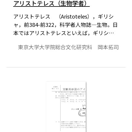
アリストテレス（生物学者）
アリストテレス （Aristoteles），ギリシ
ャ，前384-前322，科学者人物誌―生物。日
本ではアリストテレスといえば，ギリシア
の哲学者だと思っている人が多い。その上
東京大学大学院総合文化研究科 岡本拓司
に動物学の始祖でもあることを知っていれ
ば，大したものである。高校の生物の教科
書でも年表に名が出てくるだけであるし，
大学の教科書にはその名さえ出ていないで
あろう。ところが，現在のアリストテレス全
集の全体の5分の1は動物学関係のものであ
って，ヨーロッパやアメリカでは，哲学だ
けでなく生物学の研究者も，アリストテレ
スの著書を結構よく読んでいるのである。
これは，ヨーロッパの生物学者が，昔から
自分たちの学問の源は結局アリストテレス