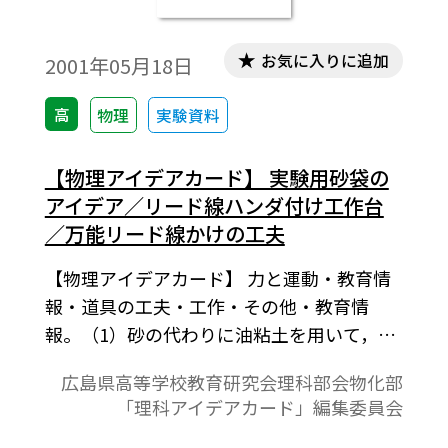
だということをよく知っているからであ
り，また日本で関心が薄いのは，日本の生
お気に入りに追加
2001年05月18日
物学が明治時代にヨーロッパやアメリカか
ら導入されたときが，ちょうど進化論の全
高
物理
実験資料
盛時代だったので，西洋の生物学に追いつ
くには，ダーウィン以後をものにすればよ
【物理アイデアカード】 実験用砂袋の
いということであったのであろう。
アイデア／リード線ハンダ付け工作台
／万能リード線かけの工夫
【物理アイデアカード】 力と運動・教育情
報・道具の工夫・工作・その他・教育情
報。（1）砂の代わりに油粘土を用いて，丈
夫で使いやすい砂袋をつくる。また，落下
広島県高等学校教育研究会理科部会物化部
させても金属の分銅のように床を傷める心
「理科アイデアカード」編集委員会
配がない。（2）リード線をつくるとき，み
の虫クリップ，矢形チップなどを容易に固