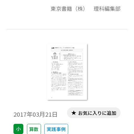
月）より。新学習指導要領では，各学年で
東京書籍（株） 理科編集部
重視する探究の過程の例として，第3学年で
は「探究の過程 を振り返る」をあげていま
す。その「振り返り」とはどのようなものな
のでしょうか。 課題解決に向けて探究する
過程で，思考を伴わず，活動が作業になって
しまうことがありま す。そのようなときに
はメタ認知（客観的な視点）をはたらか
せ，生徒自身がその授業で何を学んだの
か， どのように活動を進め，どのように考
えてきたのかを振り返ることが，主体的な
学びを促進させます。 また，新たに得られ
た知識や技能は，日常生活における問題発
見・解決に活用することにより，深い 学び
お気に入りに追加
2017年03月21日
につながります。このような学びを実現する
には，生徒どうしで意見交換をしたり，議
小
算数
実践事例