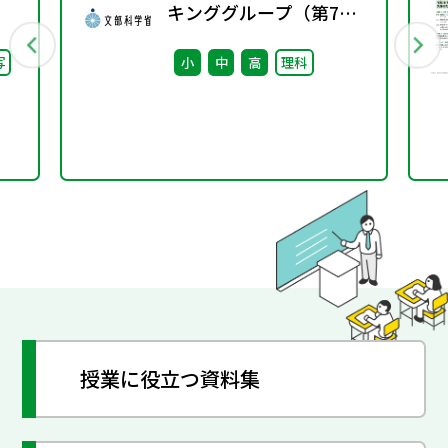
キンググループ（第7
回） 配付資料 ※算
写
小
中
高
理科
数・数学ワーキンググル
ープ（第8回）と合同開
催
授業に役立つ資料集