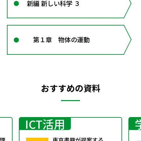
新編 新しい科学 ３
第１章 物体の運動
おすすめの資料
ICT活用
理
東京書籍が提案する