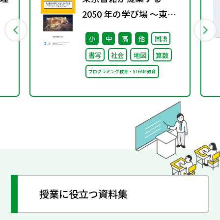
2050 年の学び場 ～東京
書籍は大阪・関西万博
小
中
高
他
国語
「大阪ヘルスケア パビリ
書写
社会
地図
算数
オン」に出展・協賛しま
プログラミング教育・STEAM教育
す～
授業に役立つ資料集