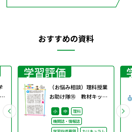
おすすめの資料
学習評価
学
（お悩み相談）理科授業
お助け隊⑮ 教材キット
で主体的で個別最適な学
小
中
理科
びを
機関誌・情報誌
学習指導要領
カリキュラム