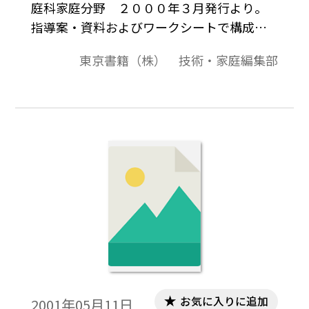
庭科家庭分野 ２０００年３月発行より。
指導案・資料およびワークシートで構成。
事前に地域の方へインタビューをする課題
東京書籍（株） 技術・家庭編集部
を提示しておき，その結果を参考に地域の
よさや問題点を整理しながら自分の住んで
いる地域へ関心をもたせたいと考えた。ま
た，地域の人々とのかかわりの大切さにも
気づかせる機会としたい。
お気に入りに追加
2001年05月11日