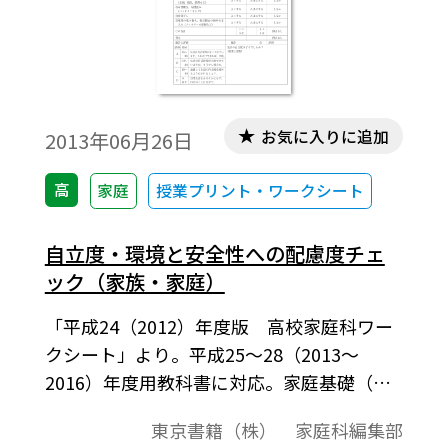
お気に入りに追加
2013年06月26日
高
家庭
授業プリント・ワークシート
自立度・環境と安全性への配慮度チェ
ック（家族・家庭）
「平成24（2012）年度版 高校家庭科ワー
クシート」より。平成25～28（2013～
2016）年度用教科書に対応。家庭基礎（教
科書p.13，176～179），家庭総合（教科書
東京書籍（株） 家庭科編集部
p.15～16，116～121）に準拠。自分が今ど