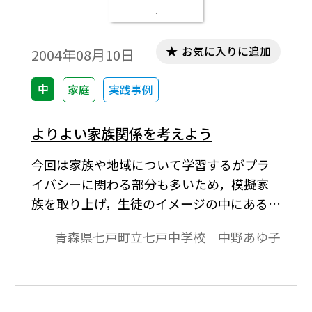
お気に入りに追加
2004年08月10日
中
家庭
実践事例
よりよい家族関係を考えよう
今回は家族や地域について学習するがプラ
イバシーに関わる部分も多いため，模擬家
族を取り上げ，生徒のイメージの中にある家
族関係でその立場になって考えさせる時間
青森県七戸町立七戸中学校 中野あゆ子
を多く取りたいと考える。そのため，実習
や観察，ロールプレイングなどの学習活動
を中心としたい。よりよい人間関係を築く
ために必要なことは何か考えさせ，家庭生