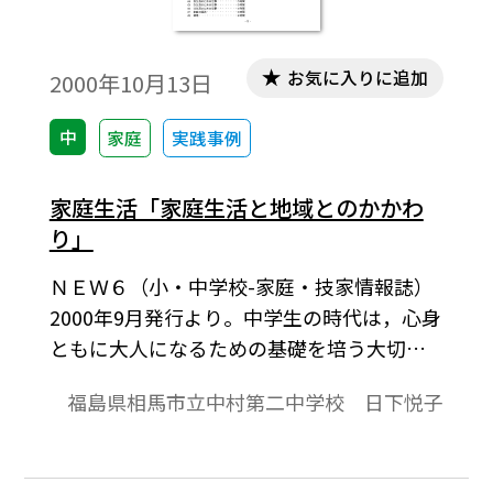
お気に入りに追加
2000年10月13日
中
家庭
実践事例
家庭生活「家庭生活と地域とのかかわ
り」
ＮＥＷ６（小・中学校-家庭・技家情報誌）
2000年9月発行より。中学生の時代は，心身
ともに大人になるための基礎を培う大切な
時期であり，自分や家族だけでは社会生活
福島県相馬市立中村第二中学校 日下悦子
は成り立たず，周りの人と助け合いや支え
合いうことが大切であることを実感させた
いと考え，本題材を設定した｡