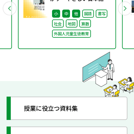
① ～「やさしい日本語」
小
中
他
国語
書写
とは～
社会
地図
算数
外国人児童生徒教育
授業に役立つ資料集