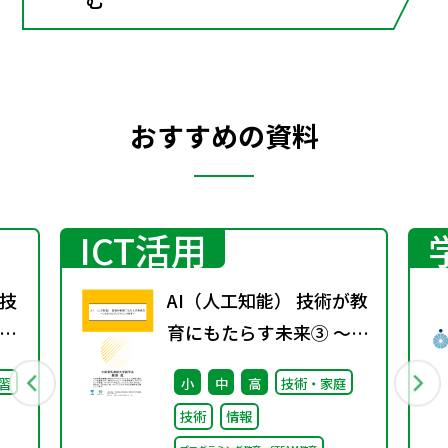
おすすめの資料
ICT活用
技
AI（人工知能） 技術が教
育にもたらす未来③ ～こ
れからのプログラミング
習
小
中
高
技術・家庭
教育～
技術
情報